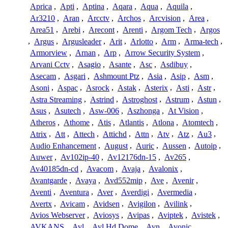
Aprica
,
Apti
,
Aptina
,
Aqara
,
Aqua
,
Aquila
,
Ar3210
,
Aran
,
Arcctv
,
Archos
,
Arcvision
,
Area
,
Area51
,
Arebi
,
Arecont
,
Arenti
,
Argom Tech
,
Argos
,
Argus
,
Argusleader
,
Arit
,
Arlotto
,
Arm
,
Arma-tech
,
Armorview
,
Arnan
,
Arp
,
Arrow Security System
,
Arvani Cctv
,
Asagio
,
Asante
,
Asc
,
Asdibuy
,
Asecam
,
Asgari
,
Ashmount Ptz
,
Asia
,
Asip
,
Asm
,
Asoni
,
Aspac
,
Asrock
,
Astak
,
Asterix
,
Asti
,
Astr
,
Astra Streaming
,
Astrind
,
Astroghost
,
Astrum
,
Astun
,
Asus
,
Asutech
,
Asw-006
,
Aszhonga
,
At Vision
,
Atheros
,
Athome
,
Atis
,
Atlantis
,
Atlona
,
Atomtech
,
Atrix
,
Att
,
Attech
,
Attichd
,
Attn
,
Atv
,
Atz
,
Au3
,
Audio Enhancement
,
August
,
Auric
,
Aussen
,
Autoip
,
Auwer
,
Av102ip-40
,
Av12176dn-15
,
Av265
,
Av40185dn-cd
,
Avacom
,
Avaja
,
Avalonix
,
Avantgarde
,
Avaya
,
Avd552mip
,
Ave
,
Avenir
,
Aventi
,
Aventura
,
Aver
,
Averdigi
,
Avermedia
,
Avertx
,
Avicam
,
Avidsen
,
Avigilon
,
Avilink
,
Avios Webserver
,
Aviosys
,
Avipas
,
Aviptek
,
Avistek
,
AVKANS
,
Avl
,
Avl Hd Dome
,
Avn
,
Avonic
,