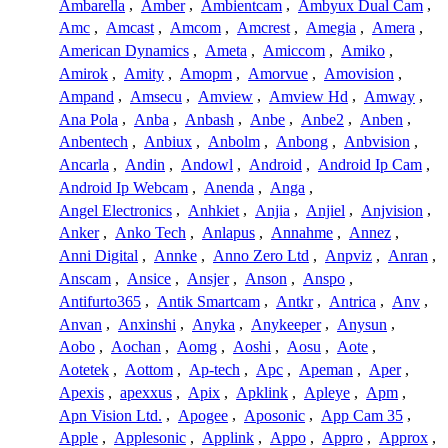
Ambarella
,
Amber
,
Ambientcam
,
Ambyux Dual Cam
,
Amc
,
Amcast
,
Amcom
,
Amcrest
,
Amegia
,
Amera
,
American Dynamics
,
Ameta
,
Amiccom
,
Amiko
,
Amirok
,
Amity
,
Amopm
,
Amorvue
,
Amovision
,
Ampand
,
Amsecu
,
Amview
,
Amview Hd
,
Amway
,
Ana Pola
,
Anba
,
Anbash
,
Anbe
,
Anbe2
,
Anben
,
Anbentech
,
Anbiux
,
Anbolm
,
Anbong
,
Anbvision
,
Ancarla
,
Andin
,
Andowl
,
Android
,
Android Ip Cam
,
Android Ip Webcam
,
Anenda
,
Anga
,
Angel Electronics
,
Anhkiet
,
Anjia
,
Anjiel
,
Anjvision
,
Anker
,
Anko Tech
,
Anlapus
,
Annahme
,
Annez
,
Anni Digital
,
Annke
,
Anno Zero Ltd
,
Anpviz
,
Anran
,
Anscam
,
Ansice
,
Ansjer
,
Anson
,
Anspo
,
Antifurto365
,
Antik Smartcam
,
Antkr
,
Antrica
,
Anv
,
Anvan
,
Anxinshi
,
Anyka
,
Anykeeper
,
Anysun
,
Aobo
,
Aochan
,
Aomg
,
Aoshi
,
Aosu
,
Aote
,
Aotetek
,
Aottom
,
Ap-tech
,
Apc
,
Apeman
,
Aper
,
Apexis
,
apexxus
,
Apix
,
Apklink
,
Apleye
,
Apm
,
Apn Vision Ltd.
,
Apogee
,
Aposonic
,
App Cam 35
,
Apple
,
Applesonic
,
Applink
,
Appo
,
Appro
,
Approx
,