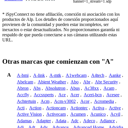
hannel=1_stream=1.sdp
* iSpyConnect no tiene afiliación, conexión ni asociación con los
productos de Alp. Los detalles de conexión proporcionados aquí
provienen de la comunidad y pueden estar incompletos, ser
inexactos o estar desactualizados. No proporcionamos garantía ni
respaldo de que pueda conectarse a sus cámaras utilizando estas
URL.
Otras marcas que comienzan con "A"
A
A-bmi
,
A-link
,
A-mtk
,
A1webcam
,
A4tech
,
Aanke
,
Abelcam
,
Abient Weather
,
Abo
,
Abr
,
Abr Security
,
Abron
,
Abs
,
Absolutron
,
Abus
,
Ac38xx
,
Acam
,
Accfly
,
Accsxperts
,
Ace
,
Acer
,
Aceri-bcn
,
Acesee
,
Achtertuin
,
Acm
,
Acm-v3002
,
Acor
,
Acromedia
,
Acti
,
Action
,
Actioncam
,
Actiontec
,
Activa
,
Active
,
Active Vision
,
Activecam
,
Acumen
,
Acunico
,
Acvil
,
Adamas
,
Adapter
,
Adata
,
Adc
,
Adeco
,
Adiance
,
Adj
,
Adt
,
Adv
,
Advance
,
Advanced Home
,
Advidia