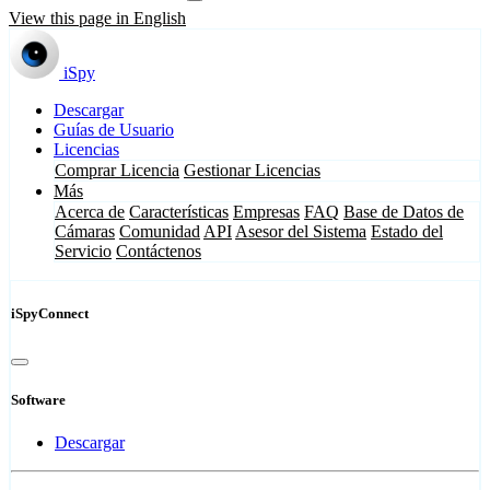
View this page in English
iSpy
Descargar
Guías de Usuario
Licencias
Comprar Licencia
Gestionar Licencias
Más
Acerca de
Características
Empresas
FAQ
Base de Datos de
Cámaras
Comunidad
API
Asesor del Sistema
Estado del
Servicio
Contáctenos
iSpyConnect
Software
Descargar