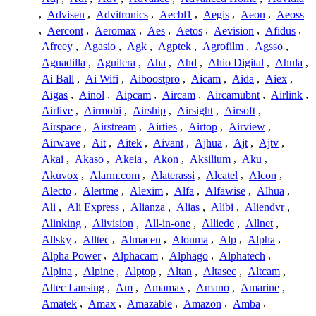
,
Advisen
,
Advitronics
,
Aecbl1
,
Aegis
,
Aeon
,
Aeoss
,
Aercont
,
Aeromax
,
Aes
,
Aetos
,
Aevision
,
Afidus
,
Afreey
,
Agasio
,
Agk
,
Agptek
,
Agrofilm
,
Agsso
,
Aguadilla
,
Aguilera
,
Aha
,
Ahd
,
Ahio Digital
,
Ahula
,
Ai Ball
,
Ai Wifi
,
Aiboostpro
,
Aicam
,
Aida
,
Aiex
,
Aigas
,
Ainol
,
Aipcam
,
Aircam
,
Aircamubnt
,
Airlink
,
Airlive
,
Airmobi
,
Airship
,
Airsight
,
Airsoft
,
Airspace
,
Airstream
,
Airties
,
Airtop
,
Airview
,
Airwave
,
Ait
,
Aitek
,
Aivant
,
Ajhua
,
Ajt
,
Ajtv
,
Akai
,
Akaso
,
Akeia
,
Akon
,
Aksilium
,
Aku
,
Akuvox
,
Alarm.com
,
Alaterassi
,
Alcatel
,
Alcon
,
Alecto
,
Alertme
,
Alexim
,
Alfa
,
Alfawise
,
Alhua
,
Ali
,
Ali Express
,
Alianza
,
Alias
,
Alibi
,
Aliendvr
,
Alinking
,
Alivision
,
All-in-one
,
Alliede
,
Allnet
,
Allsky
,
Alltec
,
Almacen
,
Alonma
,
Alp
,
Alpha
,
Alpha Power
,
Alphacam
,
Alphago
,
Alphatech
,
Alpina
,
Alpine
,
Alptop
,
Altan
,
Altasec
,
Altcam
,
Altec Lansing
,
Am
,
Amamax
,
Amano
,
Amarine
,
Amatek
,
Amax
,
Amazable
,
Amazon
,
Amba
,