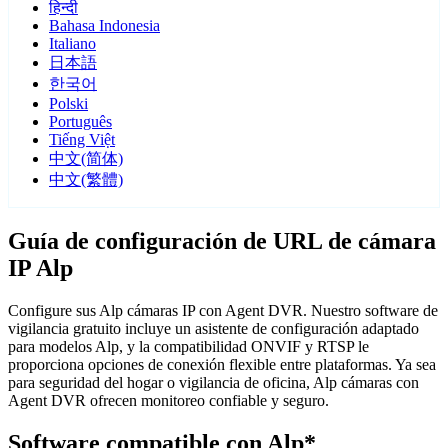
हिन्दी
Bahasa Indonesia
Italiano
日本語
한국어
Polski
Português
Tiếng Việt
中文(简体)
中文(繁體)
Guía de configuración de URL de cámara
IP Alp
Configure sus Alp cámaras IP con Agent DVR. Nuestro software de
vigilancia gratuito incluye un asistente de configuración adaptado
para modelos Alp, y la compatibilidad ONVIF y RTSP le
proporciona opciones de conexión flexible entre plataformas. Ya sea
para seguridad del hogar o vigilancia de oficina, Alp cámaras con
Agent DVR ofrecen monitoreo confiable y seguro.
Software compatible con Alp*