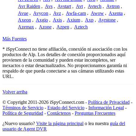
Avr Raiden
,
Avs
,
Avstart
,
Avt
,
Avtech
,
Avtron
,
Avue
,
Avycon
,
Avz
,
Awfa-cam
,
Awow
,
Axenta
,
Axeon
,
Axgio
,
Axis
,
Axium
,
Axp
,
Ayrstone
,
Azemax
,
Azone
,
Azpen
,
Aztech
Más Fuentes
* iSpyConnect no tiene afiliación, conexión ni asociación con los
productos de Alp. Los detalles de conexión proporcionados aquí
provienen de la comunidad y pueden estar incompletos, ser
inexactos o estar desactualizados. No proporcionamos garantía ni
respaldo de que pueda conectarse a sus cámaras utilizando estas
URL.
Volver arriba
© Copyright 2011-2026 iSpyConnect.com -
Política de Privacidad
-
Términos de Servicio
-
Estado del Servicio
-
Información Legal
-
Política de Seguridad
-
Contáctenos
-
Preguntas Frecuentes
¿Nuevo usuario?
Visite la página principal
o lea nuestra
guía del
usuario de Agent DVR