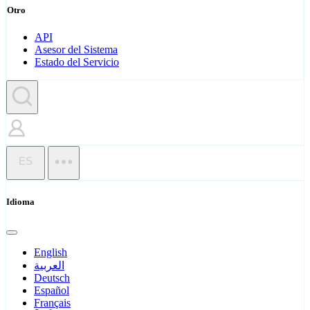
Otro
API
Asesor del Sistema
Estado del Servicio
ES
Idioma
English
العربية
Deutsch
Español
Français