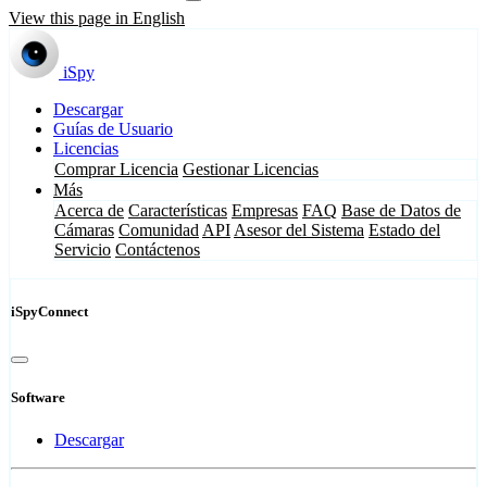
View this page in English
iSpy
Descargar
Guías de Usuario
Licencias
Comprar Licencia
Gestionar Licencias
Más
Acerca de
Características
Empresas
FAQ
Base de Datos de
Cámaras
Comunidad
API
Asesor del Sistema
Estado del
Servicio
Contáctenos
iSpyConnect
Software
Descargar