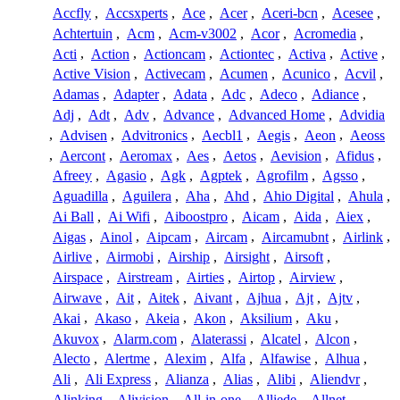
Accfly
,
Accsxperts
,
Ace
,
Acer
,
Aceri-bcn
,
Acesee
,
Achtertuin
,
Acm
,
Acm-v3002
,
Acor
,
Acromedia
,
Acti
,
Action
,
Actioncam
,
Actiontec
,
Activa
,
Active
,
Active Vision
,
Activecam
,
Acumen
,
Acunico
,
Acvil
,
Adamas
,
Adapter
,
Adata
,
Adc
,
Adeco
,
Adiance
,
Adj
,
Adt
,
Adv
,
Advance
,
Advanced Home
,
Advidia
,
Advisen
,
Advitronics
,
Aecbl1
,
Aegis
,
Aeon
,
Aeoss
,
Aercont
,
Aeromax
,
Aes
,
Aetos
,
Aevision
,
Afidus
,
Afreey
,
Agasio
,
Agk
,
Agptek
,
Agrofilm
,
Agsso
,
Aguadilla
,
Aguilera
,
Aha
,
Ahd
,
Ahio Digital
,
Ahula
,
Ai Ball
,
Ai Wifi
,
Aiboostpro
,
Aicam
,
Aida
,
Aiex
,
Aigas
,
Ainol
,
Aipcam
,
Aircam
,
Aircamubnt
,
Airlink
,
Airlive
,
Airmobi
,
Airship
,
Airsight
,
Airsoft
,
Airspace
,
Airstream
,
Airties
,
Airtop
,
Airview
,
Airwave
,
Ait
,
Aitek
,
Aivant
,
Ajhua
,
Ajt
,
Ajtv
,
Akai
,
Akaso
,
Akeia
,
Akon
,
Aksilium
,
Aku
,
Akuvox
,
Alarm.com
,
Alaterassi
,
Alcatel
,
Alcon
,
Alecto
,
Alertme
,
Alexim
,
Alfa
,
Alfawise
,
Alhua
,
Ali
,
Ali Express
,
Alianza
,
Alias
,
Alibi
,
Aliendvr
,
Alinking
,
Alivision
,
All-in-one
,
Alliede
,
Allnet
,