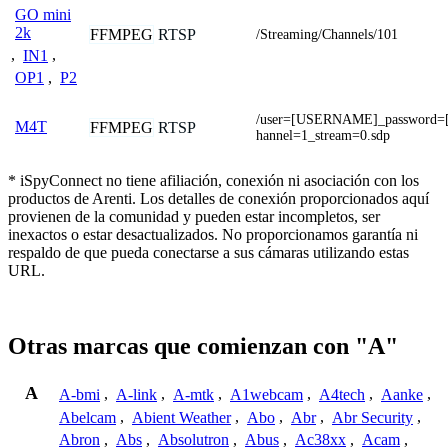
GO mini
2k
FFMPEG
RTSP
/Streaming/Channels/101
,
IN1
,
OP1
,
P2
/user=[USERNAME]_password
M4T
FFMPEG
RTSP
hannel=1_stream=0.sdp
* iSpyConnect no tiene afiliación, conexión ni asociación con los
productos de Arenti. Los detalles de conexión proporcionados aquí
provienen de la comunidad y pueden estar incompletos, ser
inexactos o estar desactualizados. No proporcionamos garantía ni
respaldo de que pueda conectarse a sus cámaras utilizando estas
URL.
Otras marcas que comienzan con "A"
A
A-bmi
,
A-link
,
A-mtk
,
A1webcam
,
A4tech
,
Aanke
,
Abelcam
,
Abient Weather
,
Abo
,
Abr
,
Abr Security
,
Abron
,
Abs
,
Absolutron
,
Abus
,
Ac38xx
,
Acam
,