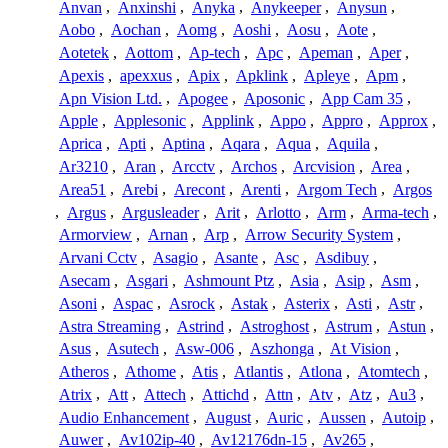
Anvan
,
Anxinshi
,
Anyka
,
Anykeeper
,
Anysun
,
Aobo
,
Aochan
,
Aomg
,
Aoshi
,
Aosu
,
Aote
,
Aotetek
,
Aottom
,
Ap-tech
,
Apc
,
Apeman
,
Aper
,
Apexis
,
apexxus
,
Apix
,
Apklink
,
Apleye
,
Apm
,
Apn Vision Ltd.
,
Apogee
,
Aposonic
,
App Cam 35
,
Apple
,
Applesonic
,
Applink
,
Appo
,
Appro
,
Approx
,
Aprica
,
Apti
,
Aptina
,
Aqara
,
Aqua
,
Aquila
,
Ar3210
,
Aran
,
Arcctv
,
Archos
,
Arcvision
,
Area
,
Area51
,
Arebi
,
Arecont
,
Arenti
,
Argom Tech
,
Argos
,
Argus
,
Argusleader
,
Arit
,
Arlotto
,
Arm
,
Arma-tech
,
Armorview
,
Arnan
,
Arp
,
Arrow Security System
,
Arvani Cctv
,
Asagio
,
Asante
,
Asc
,
Asdibuy
,
Asecam
,
Asgari
,
Ashmount Ptz
,
Asia
,
Asip
,
Asm
,
Asoni
,
Aspac
,
Asrock
,
Astak
,
Asterix
,
Asti
,
Astr
,
Astra Streaming
,
Astrind
,
Astroghost
,
Astrum
,
Astun
,
Asus
,
Asutech
,
Asw-006
,
Aszhonga
,
At Vision
,
Atheros
,
Athome
,
Atis
,
Atlantis
,
Atlona
,
Atomtech
,
Atrix
,
Att
,
Attech
,
Attichd
,
Attn
,
Atv
,
Atz
,
Au3
,
Audio Enhancement
,
August
,
Auric
,
Aussen
,
Autoip
,
Auwer
,
Av102ip-40
,
Av12176dn-15
,
Av265
,