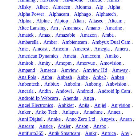
Allsky
,
Alltec
,
Almacen
,
Alonma
,
Alp
,
Alpha
,
Alpha Power
,
Alphacam
,
Alphago
,
Alphatech
,
Alpina
,
Alpine
,
Alptop
,
Altan
,
Altasec
,
Altcam
,
Altec Lansing
,
Am
,
Amamax
,
Amano
,
Amarine
,
Amatek
,
Amax
,
Amazable
,
Amazon
,
Amba
,
Ambarella
,
Amber
,
Ambientcam
,
Ambyux Dual Cam
,
Amc
,
Amcast
,
Amcom
,
Amcrest
,
Amegia
,
Amera
,
American Dynamics
,
Ameta
,
Amiccom
,
Amiko
,
Amirok
,
Amity
,
Amopm
,
Amorvue
,
Amovision
,
Ampand
,
Amsecu
,
Amview
,
Amview Hd
,
Amway
,
Ana Pola
,
Anba
,
Anbash
,
Anbe
,
Anbe2
,
Anben
,
Anbentech
,
Anbiux
,
Anbolm
,
Anbong
,
Anbvision
,
Ancarla
,
Andin
,
Andowl
,
Android
,
Android Ip Cam
,
Android Ip Webcam
,
Anenda
,
Anga
,
Angel Electronics
,
Anhkiet
,
Anjia
,
Anjiel
,
Anjvision
,
Anker
,
Anko Tech
,
Anlapus
,
Annahme
,
Annez
,
Anni Digital
,
Annke
,
Anno Zero Ltd
,
Anpviz
,
Anran
,
Anscam
,
Ansice
,
Ansjer
,
Anson
,
Anspo
,
Antifurto365
,
Antik Smartcam
,
Antkr
,
Antrica
,
Anv
,