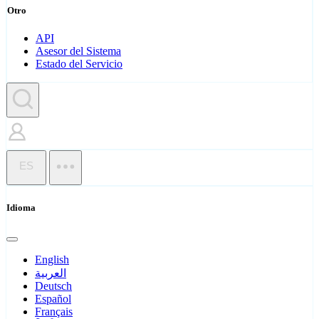
Otro
API
Asesor del Sistema
Estado del Servicio
ES
Idioma
English
العربية
Deutsch
Español
Français