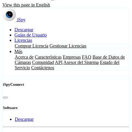
View this page in English
iSpy
Descargar
Guías de Usuario
Licencias
Comprar Licencia
Gestionar Licencias
Más
Acerca de
Características
Empresas
FAQ
Base de Datos de
Cámaras
Comunidad
API
Asesor del Sistema
Estado del
Servicio
Contáctenos
iSpyConnect
Software
Descargar