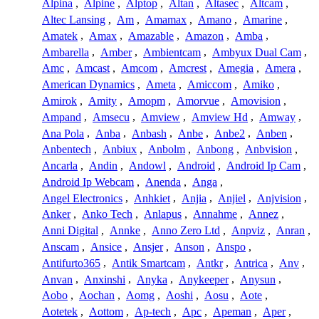
Alpina
,
Alpine
,
Alptop
,
Altan
,
Altasec
,
Altcam
,
Altec Lansing
,
Am
,
Amamax
,
Amano
,
Amarine
,
Amatek
,
Amax
,
Amazable
,
Amazon
,
Amba
,
Ambarella
,
Amber
,
Ambientcam
,
Ambyux Dual Cam
,
Amc
,
Amcast
,
Amcom
,
Amcrest
,
Amegia
,
Amera
,
American Dynamics
,
Ameta
,
Amiccom
,
Amiko
,
Amirok
,
Amity
,
Amopm
,
Amorvue
,
Amovision
,
Ampand
,
Amsecu
,
Amview
,
Amview Hd
,
Amway
,
Ana Pola
,
Anba
,
Anbash
,
Anbe
,
Anbe2
,
Anben
,
Anbentech
,
Anbiux
,
Anbolm
,
Anbong
,
Anbvision
,
Ancarla
,
Andin
,
Andowl
,
Android
,
Android Ip Cam
,
Android Ip Webcam
,
Anenda
,
Anga
,
Angel Electronics
,
Anhkiet
,
Anjia
,
Anjiel
,
Anjvision
,
Anker
,
Anko Tech
,
Anlapus
,
Annahme
,
Annez
,
Anni Digital
,
Annke
,
Anno Zero Ltd
,
Anpviz
,
Anran
,
Anscam
,
Ansice
,
Ansjer
,
Anson
,
Anspo
,
Antifurto365
,
Antik Smartcam
,
Antkr
,
Antrica
,
Anv
,
Anvan
,
Anxinshi
,
Anyka
,
Anykeeper
,
Anysun
,
Aobo
,
Aochan
,
Aomg
,
Aoshi
,
Aosu
,
Aote
,
Aotetek
,
Aottom
,
Ap-tech
,
Apc
,
Apeman
,
Aper
,