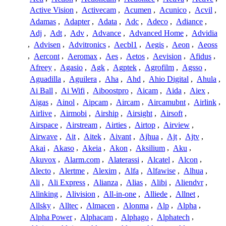
Active Vision
,
Activecam
,
Acumen
,
Acunico
,
Acvil
,
Adamas
,
Adapter
,
Adata
,
Adc
,
Adeco
,
Adiance
,
Adj
,
Adt
,
Adv
,
Advance
,
Advanced Home
,
Advidia
,
Advisen
,
Advitronics
,
Aecbl1
,
Aegis
,
Aeon
,
Aeoss
,
Aercont
,
Aeromax
,
Aes
,
Aetos
,
Aevision
,
Afidus
,
Afreey
,
Agasio
,
Agk
,
Agptek
,
Agrofilm
,
Agsso
,
Aguadilla
,
Aguilera
,
Aha
,
Ahd
,
Ahio Digital
,
Ahula
,
Ai Ball
,
Ai Wifi
,
Aiboostpro
,
Aicam
,
Aida
,
Aiex
,
Aigas
,
Ainol
,
Aipcam
,
Aircam
,
Aircamubnt
,
Airlink
,
Airlive
,
Airmobi
,
Airship
,
Airsight
,
Airsoft
,
Airspace
,
Airstream
,
Airties
,
Airtop
,
Airview
,
Airwave
,
Ait
,
Aitek
,
Aivant
,
Ajhua
,
Ajt
,
Ajtv
,
Akai
,
Akaso
,
Akeia
,
Akon
,
Aksilium
,
Aku
,
Akuvox
,
Alarm.com
,
Alaterassi
,
Alcatel
,
Alcon
,
Alecto
,
Alertme
,
Alexim
,
Alfa
,
Alfawise
,
Alhua
,
Ali
,
Ali Express
,
Alianza
,
Alias
,
Alibi
,
Aliendvr
,
Alinking
,
Alivision
,
All-in-one
,
Alliede
,
Allnet
,
Allsky
,
Alltec
,
Almacen
,
Alonma
,
Alp
,
Alpha
,
Alpha Power
,
Alphacam
,
Alphago
,
Alphatech
,