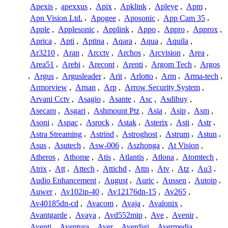
Apexis
,
apexxus
,
Apix
,
Apklink
,
Apleye
,
Apm
,
Apn Vision Ltd.
,
Apogee
,
Aposonic
,
App Cam 35
,
Apple
,
Applesonic
,
Applink
,
Appo
,
Appro
,
Approx
,
Aprica
,
Apti
,
Aptina
,
Aqara
,
Aqua
,
Aquila
,
Ar3210
,
Aran
,
Arcctv
,
Archos
,
Arcvision
,
Area
,
Area51
,
Arebi
,
Arecont
,
Arenti
,
Argom Tech
,
Argos
,
Argus
,
Argusleader
,
Arit
,
Arlotto
,
Arm
,
Arma-tech
,
Armorview
,
Arnan
,
Arp
,
Arrow Security System
,
Arvani Cctv
,
Asagio
,
Asante
,
Asc
,
Asdibuy
,
Asecam
,
Asgari
,
Ashmount Ptz
,
Asia
,
Asip
,
Asm
,
Asoni
,
Aspac
,
Asrock
,
Astak
,
Asterix
,
Asti
,
Astr
,
Astra Streaming
,
Astrind
,
Astroghost
,
Astrum
,
Astun
,
Asus
,
Asutech
,
Asw-006
,
Aszhonga
,
At Vision
,
Atheros
,
Athome
,
Atis
,
Atlantis
,
Atlona
,
Atomtech
,
Atrix
,
Att
,
Attech
,
Attichd
,
Attn
,
Atv
,
Atz
,
Au3
,
Audio Enhancement
,
August
,
Auric
,
Aussen
,
Autoip
,
Auwer
,
Av102ip-40
,
Av12176dn-15
,
Av265
,
Av40185dn-cd
,
Avacom
,
Avaja
,
Avalonix
,
Avantgarde
,
Avaya
,
Avd552mip
,
Ave
,
Avenir
,
Aventi
,
Aventura
,
Aver
,
Averdigi
,
Avermedia
,