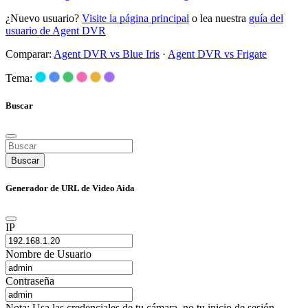
¿Nuevo usuario?
Visite la página principal
o lea nuestra
guía del
usuario de Agent DVR
Comparar:
Agent DVR vs Blue Iris
·
Agent DVR vs Frigate
Tema:
Buscar
Buscar
Generador de URL de Video Aida
IP
Nombre de Usuario
Contraseña
Nota: Usa las credenciales de tu cámara, no tu inicio de sesión