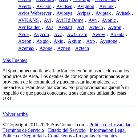
Avertx
,
Avicam
,
Avidsen
,
Avigilon
,
Avilink
,
Avios Webserver
,
Aviosys
,
Avipas
,
Aviptek
,
Avistek
,
AVKANS
,
Avl
,
Avl Hd Dome
,
Avn
,
Avonic
,
Avr Raiden
,
Avs
,
Avstart
,
Avt
,
Avtech
,
Avtron
,
Avue
,
Avycon
,
Avz
,
Awfa-cam
,
Awow
,
Axenta
,
Axeon
,
Axgio
,
Axis
,
Axium
,
Axp
,
Ayrstone
,
Azemax
,
Azone
,
Azpen
,
Aztech
Más Fuentes
* iSpyConnect no tiene afiliación, conexión ni asociación con los
productos de Aida. Los detalles de conexión proporcionados aquí
provienen de la comunidad y pueden estar incompletos, ser
inexactos o estar desactualizados. No proporcionamos garantía ni
respaldo de que pueda conectarse a sus cámaras utilizando estas
URL.
Volver arriba
© Copyright 2011-2026 iSpyConnect.com -
Política de Privacidad
-
Términos de Servicio
-
Estado del Servicio
-
Información Legal
-
Política de Seguridad
-
Contáctenos
-
Preguntas Frecuentes