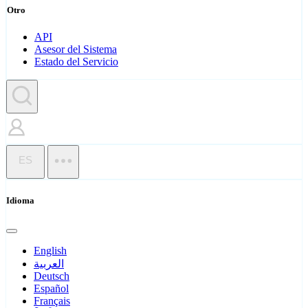
Otro
API
Asesor del Sistema
Estado del Servicio
ES
Idioma
English
العربية
Deutsch
Español
Français