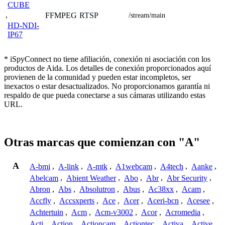
CUBE
,
FFMPEG
RTSP
/stream/main
HD-NDI-
IP67
* iSpyConnect no tiene afiliación, conexión ni asociación con los
productos de Aida. Los detalles de conexión proporcionados aquí
provienen de la comunidad y pueden estar incompletos, ser
inexactos o estar desactualizados. No proporcionamos garantía ni
respaldo de que pueda conectarse a sus cámaras utilizando estas
URL.
Otras marcas que comienzan con "A"
A
A-bmi
,
A-link
,
A-mtk
,
A1webcam
,
A4tech
,
Aanke
,
Abelcam
,
Abient Weather
,
Abo
,
Abr
,
Abr Security
,
Abron
,
Abs
,
Absolutron
,
Abus
,
Ac38xx
,
Acam
,
Accfly
,
Accsxperts
,
Ace
,
Acer
,
Aceri-bcn
,
Acesee
,
Achtertuin
,
Acm
,
Acm-v3002
,
Acor
,
Acromedia
,
Acti
,
Action
,
Actioncam
,
Actiontec
,
Activa
,
Active
,