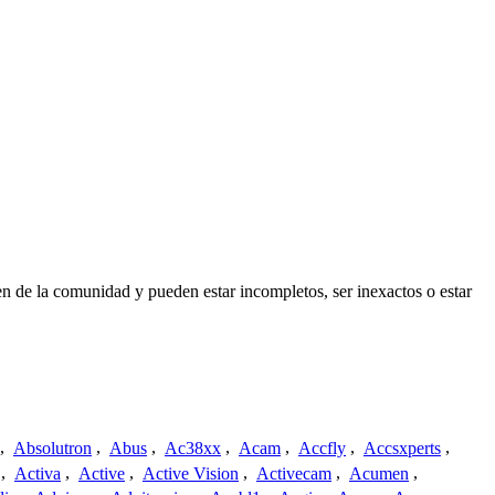
n de la comunidad y pueden estar incompletos, ser inexactos o estar
,
Absolutron
,
Abus
,
Ac38xx
,
Acam
,
Accfly
,
Accsxperts
,
,
Activa
,
Active
,
Active Vision
,
Activecam
,
Acumen
,