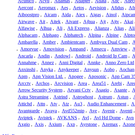
Acunico
,
Acvil
,
Adamas
,
Adapter
,
Adata
,
Adc
,
Adec
Aercont
,
Aeromax
,
Aes
,
Aetos
,
Aevision
,
Afidus
,
Af
Aiboostpro
,
Aicam
,
Aida
,
Aiex
,
Aigas
,
Ainol
,
Aipca
Airwave
,
Ait
,
Aitek
,
Aivant
,
Ajhua
,
Ajt
,
Ajtv
,
Akai
Alfawise
,
Alhua
,
Ali
,
Ali Express
,
Alianza
,
Alias
,
Ali
Alphacam
,
Alphago
,
Alphatech
,
Alpina
,
Alpine
,
Alpto
Ambarella
,
Amber
,
Ambientcam
,
Ambyux Dual Cam
,
,
Amorvue
,
Amovision
,
Ampand
,
Amsecu
,
Amview
,
A
Ancarla
,
Andin
,
Andowl
,
Android
,
Android Ip Cam
,
A
Annahme
,
Annez
,
Anni Digital
,
Annke
,
Anno Zero Ltd
Anxinshi
,
Anyka
,
Anykeeper
,
Anysun
,
Aobo
,
Aochan
Apm
,
Apn Vision Ltd.
,
Apogee
,
Aposonic
,
App Cam 3
Arcctv
,
Archos
,
Arcvision
,
Area
,
Area51
,
Arebi
,
Are
Arrow Security System
,
Arvani Cctv
,
Asagio
,
Asante
,
A
Astra Streaming
,
Astrind
,
Astroghost
,
Astrum
,
Astun
,
Attichd
,
Attn
,
Atv
,
Atz
,
Au3
,
Audio Enhancement
,
A
Avantgarde
,
Avaya
,
Avd552mip
,
Ave
,
Avenir
,
Aventi
Aviptek
,
Avistek
,
AVKANS
,
Avl
,
Avl Hd Dome
,
Avn
Axgio
,
Axis
,
Axium
,
Axp
,
Ayrstone
,
Azemax
,
Azon