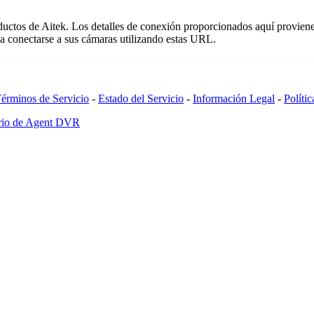
oductos de Aitek. Los detalles de conexión proporcionados aquí proviene
a conectarse a sus cámaras utilizando estas URL.
érminos de Servicio
-
Estado del Servicio
-
Información Legal
-
Políti
ario de Agent DVR