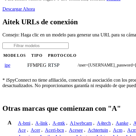
Descargar Ahora
Aitek URLs de conexión
Consejo: Haga clic en un modelo para generar una URL para su cáma
MODELOS
TIPO
PROTOCOLO
FFMPEG
RTSP
ipe
/user=[USERNAME]_password=
* iSpyConnect no tiene afiliación, conexión ni asociación con los pr
desactualizados. No proporcionamos garantía ni respaldo de que pued
Otras marcas que comienzan con "A"
A
A-bmi
,
A-link
,
A-mtk
,
A1webcam
,
A4tech
,
Aanke
,
A
Ace
,
Acer
,
Aceri-bcn
,
Acesee
,
Achtertuin
,
Acm
,
Acm