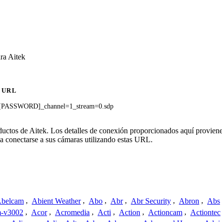
ra Aitek
URL
[PASSWORD]_channel=1_stream=0.sdp
oductos de Aitek. Los detalles de conexión proporcionados aquí proviene
a conectarse a sus cámaras utilizando estas URL.
belcam
,
Abient Weather
,
Abo
,
Abr
,
Abr Security
,
Abron
,
Abs
-v3002
,
Acor
,
Acromedia
,
Acti
,
Action
,
Actioncam
,
Actiontec