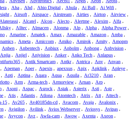
dia
,
Advisen
,
Advitronics
,
Aecbl1
,
Aegis
,
Aeon
,
Aeoss
,
lera
,
Aha
,
Ahd
,
Ahio Digital
,
Ahula
,
Ai Ball
,
Ai Wifi
,
sight
,
Airsoft
,
Airspace
,
Airstream
,
Airties
,
Airtop
,
Airview
,
Alaterassi
,
Alcatel
,
Alcon
,
Alecto
,
Alertme
,
Alexim
,
Alfa
,
Allsky
,
Alltec
,
Almacen
,
Alonma
,
Alp
,
Alpha
,
Alpha Power
,
no
,
Amarine
,
Amatek
,
Amax
,
Amazable
,
Amazon
,
Amba
,
namics
,
Ameta
,
Amiccom
,
Amiko
,
Amirok
,
Amity
,
Amopm
,
Anben
,
Anbentech
,
Anbiux
,
Anbolm
,
Anbong
,
Anbvision
,
Anjia
,
Anjiel
,
Anjvision
,
Anker
,
Anko Tech
,
Anlapus
,
tifurto365
,
Antik Smartcam
,
Antkr
,
Antrica
,
Anv
,
Anvan
,
,
Apeman
,
Aper
,
Apexis
,
apexxus
,
Apix
,
Apklink
,
Apleye
,
,
Apti
,
Aptina
,
Aqara
,
Aqua
,
Aquila
,
Ar3210
,
Aran
,
lotto
,
Arm
,
Arma-tech
,
Armorview
,
Arnan
,
Arp
,
m
,
Asoni
,
Aspac
,
Asrock
,
Astak
,
Asterix
,
Asti
,
Astr
,
me
,
Atis
,
Atlantis
,
Atlona
,
Atomtech
,
Atrix
,
Att
,
Attech
,
-15
,
Av265
,
Av40185dn-cd
,
Avacom
,
Avaja
,
Avalonix
,
en
,
Avigilon
,
Avilink
,
Avios Webserver
,
Aviosys
,
Avipas
,
ue
,
Avycon
,
Avz
,
Awfa-cam
,
Awow
,
Axenta
,
Axeon
,