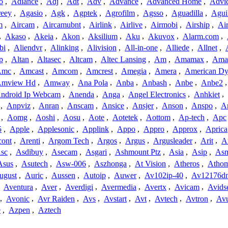
o
,
Adiance
,
Adj
,
Adt
,
Adv
,
Advance
,
Advanced Home
,
Advi
reey
,
Agasio
,
Agk
,
Agptek
,
Agrofilm
,
Agsso
,
Aguadilla
,
Agui
m
,
Aircam
,
Aircamubnt
,
Airlink
,
Airlive
,
Airmobi
,
Airship
,
Air
,
Akaso
,
Akeia
,
Akon
,
Aksilium
,
Aku
,
Akuvox
,
Alarm.com
,
bi
,
Aliendvr
,
Alinking
,
Alivision
,
All-in-one
,
Alliede
,
Allnet
,
p
,
Altan
,
Altasec
,
Altcam
,
Altec Lansing
,
Am
,
Amamax
,
Ama
Amc
,
Amcast
,
Amcom
,
Amcrest
,
Amegia
,
Amera
,
American Dy
mview Hd
,
Amway
,
Ana Pola
,
Anba
,
Anbash
,
Anbe
,
Anbe2
ndroid Ip Webcam
,
Anenda
,
Anga
,
Angel Electronics
,
Anhkiet
,
,
Anpviz
,
Anran
,
Anscam
,
Ansice
,
Ansjer
,
Anson
,
Anspo
,
An
,
Aomg
,
Aoshi
,
Aosu
,
Aote
,
Aotetek
,
Aottom
,
Ap-tech
,
Apc
5
,
Apple
,
Applesonic
,
Applink
,
Appo
,
Appro
,
Approx
,
Aprica
cont
,
Arenti
,
Argom Tech
,
Argos
,
Argus
,
Argusleader
,
Arit
,
Ar
sc
,
Asdibuy
,
Asecam
,
Asgari
,
Ashmount Ptz
,
Asia
,
Asip
,
As
Asus
,
Asutech
,
Asw-006
,
Aszhonga
,
At Vision
,
Atheros
,
Atho
ugust
,
Auric
,
Aussen
,
Autoip
,
Auwer
,
Av102ip-40
,
Av12176dn
,
Aventura
,
Aver
,
Averdigi
,
Avermedia
,
Avertx
,
Avicam
,
Avids
,
Avonic
,
Avr Raiden
,
Avs
,
Avstart
,
Avt
,
Avtech
,
Avtron
,
Av
e
,
Azpen
,
Aztech