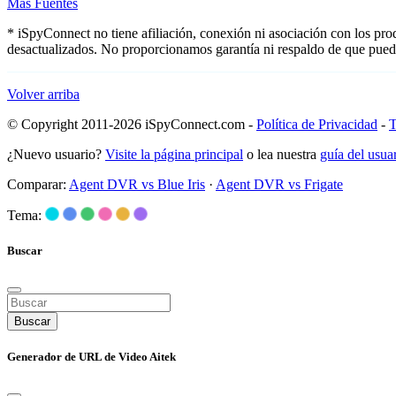
Más Fuentes
* iSpyConnect no tiene afiliación, conexión ni asociación con los pr
desactualizados. No proporcionamos garantía ni respaldo de que pued
Volver arriba
© Copyright 2011-2026 iSpyConnect.com -
Política de Privacidad
-
T
¿Nuevo usuario?
Visite la página principal
o lea nuestra
guía del usu
Comparar:
Agent DVR vs Blue Iris
·
Agent DVR vs Frigate
Tema:
Buscar
Buscar
Generador de URL de Video Aitek