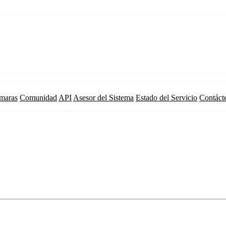
maras
Comunidad
API
Asesor del Sistema
Estado del Servicio
Contáct