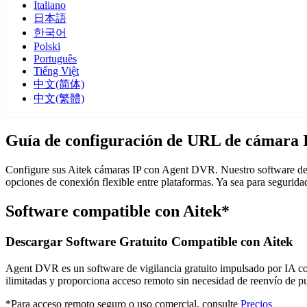
Italiano
日本語
한국어
Polski
Português
Tiếng Việt
中文(简体)
中文(繁體)
Guía de configuración de URL de cámara 
Configure sus Aitek cámaras IP con Agent DVR. Nuestro software de v
opciones de conexión flexible entre plataformas. Ya sea para segurid
Software compatible con Aitek*
Descargar Software Gratuito Compatible con Aitek
Agent DVR es un software de vigilancia gratuito impulsado por IA con 
ilimitadas y proporciona acceso remoto sin necesidad de reenvío de 
*Para acceso remoto seguro o uso comercial, consulte
Precios