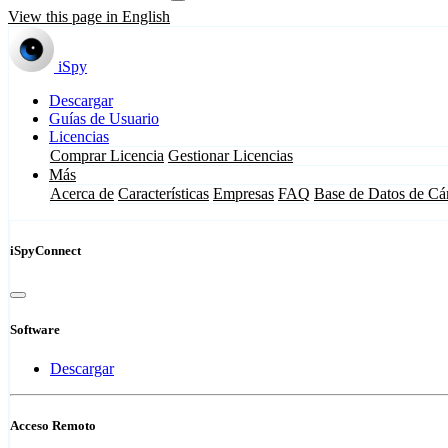
View this page in English
iSpy
Descargar
Guías de Usuario
Licencias
Comprar Licencia
Gestionar Licencias
Más
Acerca de
Características
Empresas
FAQ
Base de Datos de Cá
iSpyConnect
Software
Descargar
Acceso Remoto