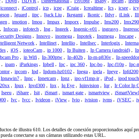
r
,
I30vd
,
i3DVR
,
i3international
,
I591b6f
,
iBaby
,
Ibcam
,
iBrid
iconnect
,
iControl
,
icp
,
icpe
,
iCraig
,
Icrealtime
,
Ics
,
icsee
,
ic
Igson
,
Iguard
,
iipc
,
Ijack Liu
,
Ikegami
,
Ikonic
,
Ildvr
,
iLink
,
Il
gen
,
imotion
,
Imou
,
Impax
,
Imporx
,
Impulse
,
Ims200
,
Imx290
,
Infocus
,
infotech
,
Ing
,
Ingeek
,
Ingenic-v01
,
ingrasys
,
Ingress
Security Designs
,
Innovo
,
inomega
,
Inpotek
,
Inqmega
,
Inscape
,
ntelligent Network
,
Intellinet
,
Intellio
,
Intellsec
,
Interlogix
,
Interna
des
,
iOS
,
ioteoCam
,
ip 1000
,
Ip Buiten
,
Ip Camera (android)
,
Ip
bcam Pro
,
ip Wifi
,
Ip-300ptw
,
Ip-402b
,
Ip-m-p836v
,
Ip-speedd
,
ipam
,
iParkings
,
Ipbell
,
Ipc
,
ipc 360
,
Ipc-bo
,
Ipc-f10p
,
Ipc-
ontor
,
ipcom
,
Ipd
,
Ipdom-hz0102
,
Ipega
,
ipela
,
Ipeye
,
Ipfd200
Ipnawin7
,
Ipnc
,
Ipnetcam
,
Ipnz
,
ipo-vf1mp-ir
,
iPod
,
ipod touch
h20xx
,
Ipux
,
Ipvd300
,
Ipx
,
Iq Eye
,
Iqinvision
,
Iqr
,
Ir Color Ip
Iseeu
,
iShare
,
Isit
,
iSmart
,
ismart gate
,
ismartview
,
iSmartView
000
,
Ivc
,
Ivcc
,
Ivideon
,
iView
,
Ivio
,
ivision
,
ivms
,
iVSEC
,
i
ductos de illustra 610. Los detalles de conexión proporcionados aquí p
 pueda conectarse a sus cámaras utilizando estas URL.