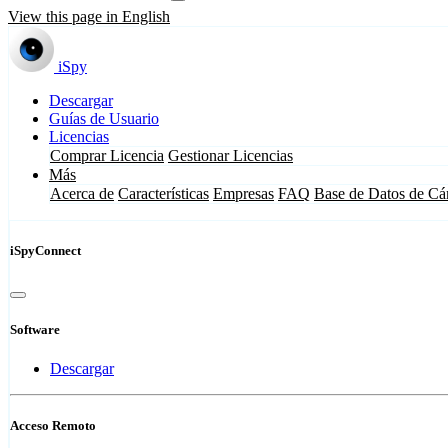
View this page in English
iSpy
Descargar
Guías de Usuario
Licencias
Comprar Licencia
Gestionar Licencias
Más
Acerca de
Características
Empresas
FAQ
Base de Datos de Cá
iSpyConnect
Software
Descargar
Acceso Remoto