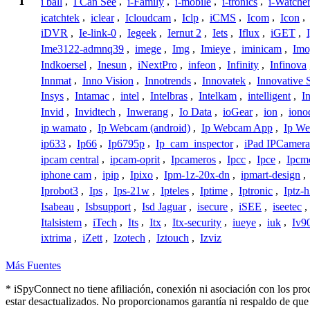
I
i ball
,
I Can See
,
i-Family
,
i-mobile
,
i-tronics
,
i-Watche
icatchtek
,
iclear
,
Icloudcam
,
Iclp
,
iCMS
,
Icom
,
Icon
,
iDVR
,
Ie-link-0
,
Iegeek
,
Iernut 2
,
Iets
,
Iflux
,
iGET
,
Ime3122-admnq39
,
imege
,
Img
,
Imieye
,
iminicam
,
Imo
Indkoersel
,
Inesun
,
iNextPro
,
infeon
,
Infinity
,
Infinova
Innmat
,
Inno Vision
,
Innotrends
,
Innovatek
,
Innovative 
Insys
,
Intamac
,
intel
,
Intelbras
,
Intelkam
,
intelligent
,
I
Invid
,
Invidtech
,
Inwerang
,
Io Data
,
ioGear
,
ion
,
iono
ip wamato
,
Ip Webcam (android)
,
Ip Webcam App
,
Ip We
ip633
,
Ip66
,
Ip6795p
,
Ip_cam_inspector
,
iPad IPCamera
ipcam central
,
ipcam-oprit
,
Ipcameros
,
Ipcc
,
Ipce
,
Ipcm
iphone cam
,
ipip
,
Ipixo
,
Ipm-1z-20x-dn
,
ipmart-design
,
Iprobot3
,
Ips
,
Ips-21w
,
Ipteles
,
Iptime
,
Iptronic
,
Iptz-
Isabeau
,
Isbsupport
,
Isd Jaguar
,
isecure
,
iSEE
,
iseetec
,
Italsistem
,
iTech
,
Its
,
Itx
,
Itx-security
,
iueye
,
iuk
,
Iv9
ixtrima
,
iZett
,
Izotech
,
Iztouch
,
Izviz
Más Fuentes
* iSpyConnect no tiene afiliación, conexión ni asociación con los pro
estar desactualizados. No proporcionamos garantía ni respaldo de que