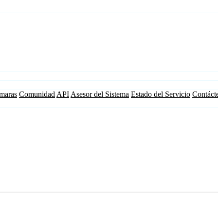
maras
Comunidad
API
Asesor del Sistema
Estado del Servicio
Contáct