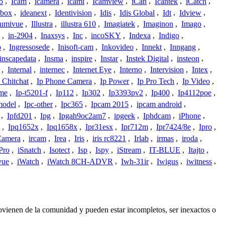
o
,
Icam
,
icamera
,
icami
,
Icamview
,
iCan
,
Icantek
,
iCatch
,
ybox
,
ideanext
,
Identivision
,
Idis
,
Idis Global
,
Idt
,
Idview
,
lumivue
,
Illustra
,
illustra 610
,
Imagiatek
,
Imaginon
,
Imago
,
,
in-2904
,
Inaxsys
,
Inc
,
incoSKY
,
Indexa
,
Indigo
,
o
,
Ingressosede
,
Inisoft-cam
,
Inkovideo
,
Innekt
,
Inngang
,
inscapedata
,
Insma
,
inspire
,
Instar
,
Instek Digital
,
insteon
,
,
Internal
,
internec
,
Internet Eye
,
Interno
,
Intervision
,
Intex
,
 Chitchat
,
Ip Phone Camera
,
Ip Power
,
Ip Pro Tech
,
Ip Video
,
ome
,
Ip-t5201-f
,
Ip112
,
Ip302
,
Ip3393pv2
,
Ip400
,
Ip4112poe
,
model
,
Ipc-other
,
Ipc365
,
Ipcam 2015
,
ipcam android
,
,
Ipfd201
,
Ipg
,
Ipgah9oc2am7
,
ipgeek
,
Iphdcam
,
iPhone
,
,
Ipq1652x
,
Ipq1658x
,
Ipr31esx
,
Ipr712m
,
Ipr7424/8e
,
Ipro
,
 Camera
,
ircam
,
Irea
,
Iris
,
iris rc8221
,
Irlab
,
irmas
,
iroda
,
Pro
,
iSnatch
,
Isotect
,
Isp
,
Ispy
,
iStream
,
IT-BLUE
,
Itajto
,
vue
,
iWatch
,
iWatch 8CH-ADVR
,
Iwh-31ir
,
Iwigus
,
iwitness
,
rovienen de la comunidad y pueden estar incompletos, ser inexactos o