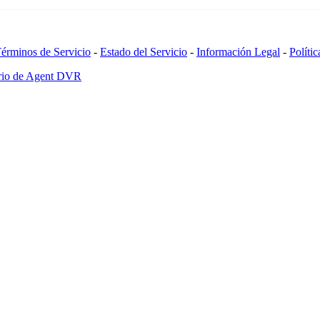
érminos de Servicio
-
Estado del Servicio
-
Información Legal
-
Políti
ario de Agent DVR