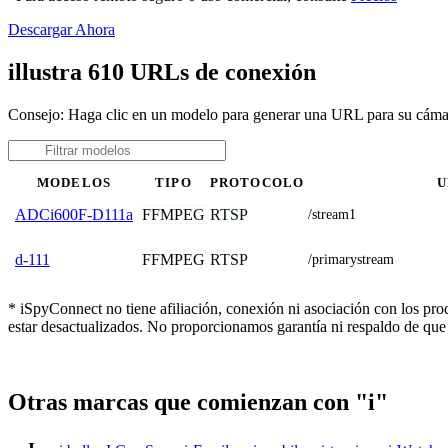
Descargar Ahora
illustra 610 URLs de conexión
Consejo: Haga clic en un modelo para generar una URL para su cámar
MODELOS
TIPO
PROTOCOLO
U
FFMPEG
RTSP
ADCi600F-D111a
/stream1
FFMPEG
RTSP
d-111
/primarystream
* iSpyConnect no tiene afiliación, conexión ni asociación con los pro
estar desactualizados. No proporcionamos garantía ni respaldo de que
Otras marcas que comienzan con "i"