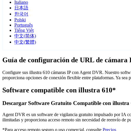
Italiano
日本語
한국어
Polski
Português
Tiếng Việt
中文(简体)
中文(繁體)
Guía de configuración de URL de cámara IP
Configure sus illustra 610 cámaras IP con Agent DVR. Nuestro softwar
proporciona opciones de conexión flexible entre plataformas. Ya sea 
Software compatible con illustra 610*
Descargar Software Gratuito Compatible con illustra
Agent DVR es un software de vigilancia gratuito impulsado por IA con 
ilimitadas y proporciona acceso remoto sin necesidad de reenvío de 
*Para acceso remoto seguro o uso comercial, consulte
Precios