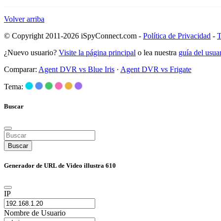
Volver arriba
© Copyright 2011-2026 iSpyConnect.com -
Política de Privacidad
-
T
¿Nuevo usuario?
Visite la página principal
o lea nuestra
guía del usu
Comparar:
Agent DVR vs Blue Iris
·
Agent DVR vs Frigate
Tema:
Buscar
Buscar
Generador de URL de Video illustra 610
IP
Nombre de Usuario