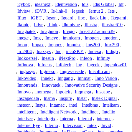
icybox
,
ideanext
,
Identivision
,
Idis
,
Idis Global
,
Idt
,
Idview
,
iDVR
,
Ie-link-0
,
Iegeek
,
Iernut 2
,
Iets
,
Iflux
,
iGET
,
Igson
,
Iguard
,
iipc
,
Ijack Liu
,
Ikegami
,
Ikonic
,
Ildvr
,
iLink
,
Illumivue
,
Illustra
,
illustra 610
,
Imagiatek
,
Imaginon
,
Imago
,
Ime3122-admnq39
,
imege
,
Img
,
Imieye
,
iminicam
,
Imogen
,
imotion
,
Imou
,
Impax
,
Imporx
,
Impulse
,
Ims200
,
Imx290
,
in-2904
,
Inaxsys
,
Inc
,
incoSKY
,
Indexa
,
Indigo
,
Indkoersel
,
Inesun
,
iNextPro
,
infeon
,
Infinity
,
Infinova
,
Infocus
,
infotech
,
Ing
,
Ingeek
,
Ingenic-v01
,
ingrasys
,
Ingresso
,
Ingressosede
,
Inisoft-cam
,
Inkovideo
,
Innekt
,
Inngang
,
Innmat
,
Inno Vision
,
Innotrends
,
Innovatek
,
Innovative Security Designs
,
Innovo
,
inomega
,
Inpotek
,
Inqmega
,
Inscape
,
inscapedata
,
Insma
,
inspire
,
Instar
,
Instek Digital
,
insteon
,
Insys
,
Intamac
,
intel
,
Intelbras
,
Intelkam
,
intelligent
,
Intelligent Network
,
Intellinet
,
Intellio
,
Intellsec
,
Interlogix
,
Interna
,
Internal
,
internec
,
Internet Eye
,
Interno
,
Intervision
,
Intex
,
Invid
,
Invidtech
,
Inwerang
,
Io Data
,
ioGear
,
ion
,
ionodes
,