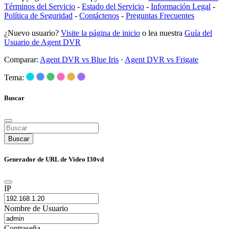
Términos del Servicio
-
Estado del Servicio
-
Información Legal
-
Política de Seguridad
-
Contáctenos
-
Preguntas Frecuentes
¿Nuevo usuario?
Visite la página de inicio
o lea nuestra
Guía del
Usuario de Agent DVR
Comparar:
Agent DVR vs Blue Iris
·
Agent DVR vs Frigate
Tema:
Buscar
Buscar
Generador de URL de Video I30vd
IP
Nombre de Usuario
Contraseña