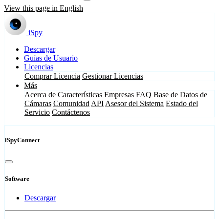
View this page in English
iSpy
Descargar
Guías de Usuario
Licencias
Comprar Licencia
Gestionar Licencias
Más
Acerca de
Características
Empresas
FAQ
Base de Datos de
Cámaras
Comunidad
API
Asesor del Sistema
Estado del
Servicio
Contáctenos
iSpyConnect
Software
Descargar