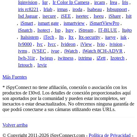
Iqinvision
,
Iqr
,
Ir Color Ip Camera
,
ircam
,
Irea
,
Iris
,
iris rc8221
,
Irlab
,
irmas
,
iroda
,
Isabeau
,
Isbsupport
,
Isd Jaguar
,
isecure
,
iSEE
,
iseetec
,
Iseeu
,
iShare
,
Isit
,
iSmart
,
ismart gate
,
ismartview
,
iSmartViewPro
,
iSnatch
,
Isotect
,
Isp
,
Ispy
,
iStream
,
IT-BLUE
,
Itajto
,
Italsistem
,
iTech
,
Its
,
Itx
,
Itx-security
,
iueye
,
iuk
,
Iv9000
,
Ivc
,
Ivcc
,
Ivideon
,
iView
,
Ivio
,
ivision
,
ivms
,
iVSEC
,
ivue
,
iWatch
,
iWatch 8CH-ADVR
,
Iwh-31ir
,
Iwigus
,
iwitness
,
ixtrima
,
iZett
,
Izotech
,
Iztouch
,
Izviz
Más Fuentes
* iSpyConnect no tiene afiliación, conexión o asociación con los
productos de I30vd. Los detalles de conexión proporcionados aquí
son aportados por la comunidad y pueden estar incompletos, ser
inexactos o estar desactualizados. No ofrecemos ninguna garantía de
que podrá conectarse a sus cámaras utilizando estas URLs.
Volver arriba
© Copyright 2011-2026 iSpyConnect.com -
Política de Privacidad
-