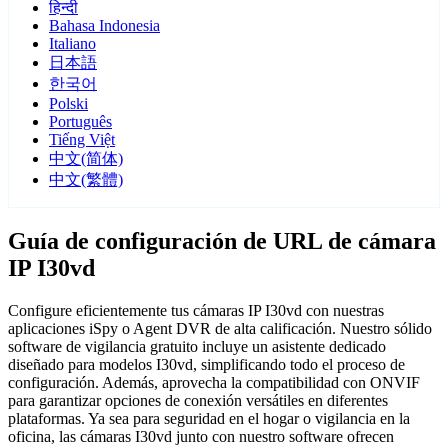
हिन्दी
Bahasa Indonesia
Italiano
日本語
한국어
Polski
Português
Tiếng Việt
中文(简体)
中文(繁體)
Guía de configuración de URL de cámara
IP I30vd
Configure eficientemente tus cámaras IP I30vd con nuestras
aplicaciones iSpy o Agent DVR de alta calificación. Nuestro sólido
software de vigilancia gratuito incluye un asistente dedicado
diseñado para modelos I30vd, simplificando todo el proceso de
configuración. Además, aprovecha la compatibilidad con ONVIF
para garantizar opciones de conexión versátiles en diferentes
plataformas. Ya sea para seguridad en el hogar o vigilancia en la
oficina, las cámaras I30vd junto con nuestro software ofrecen