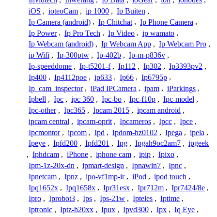
iOS
,
ioteoCam
,
ip 1000
,
Ip Buiten
,
Ip Camera (android)
,
Ip Chitchat
,
Ip Phone Camera
,
Ip Power
,
Ip Pro Tech
,
Ip Video
,
ip wamato
,
Ip Webcam (android)
,
Ip Webcam App
,
Ip Webcam Pro
,
ip Wifi
,
Ip-300ptw
,
Ip-402b
,
Ip-m-p836v
,
Ip-speeddome
,
Ip-t5201-f
,
Ip112
,
Ip302
,
Ip3393pv2
,
Ip400
,
Ip4112poe
,
ip633
,
Ip66
,
Ip6795p
,
Ip_cam_inspector
,
iPad IPCamera
,
ipam
,
iParkings
,
Ipbell
,
Ipc
,
ipc 360
,
Ipc-bo
,
Ipc-f10p
,
Ipc-model
,
Ipc-other
,
Ipc365
,
Ipcam 2015
,
ipcam android
,
ipcam central
,
ipcam-oprit
,
Ipcameros
,
Ipcc
,
Ipce
,
Ipcmontor
,
ipcom
,
Ipd
,
Ipdom-hz0102
,
Ipega
,
ipela
,
Ipeye
,
Ipfd200
,
Ipfd201
,
Ipg
,
Ipgah9oc2am7
,
ipgeek
,
Iphdcam
,
iPhone
,
iphone cam
,
ipip
,
Ipixo
,
Ipm-1z-20x-dn
,
ipmart-design
,
Ipnawin7
,
Ipnc
,
Ipnetcam
,
Ipnz
,
ipo-vf1mp-ir
,
iPod
,
ipod touch
,
Ipq1652x
,
Ipq1658x
,
Ipr31esx
,
Ipr712m
,
Ipr7424/8e
,
Ipro
,
Iprobot3
,
Ips
,
Ips-21w
,
Ipteles
,
Iptime
,
Iptronic
,
Iptz-h20xx
,
Ipux
,
Ipvd300
,
Ipx
,
Iq Eye
,