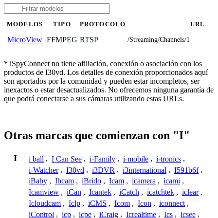
MODELOS
TIPO
PROTOCOLO
URL
FFMPEG
RTSP
MicroView
/Streaming/Channels/1
* iSpyConnect no tiene afiliación, conexión o asociación con los
productos de I30vd. Los detalles de conexión proporcionados aquí
son aportados por la comunidad y pueden estar incompletos, ser
inexactos o estar desactualizados. No ofrecemos ninguna garantía de
que podrá conectarse a sus cámaras utilizando estas URLs.
Otras marcas que comienzan con "I"
I
i ball
,
I Can See
,
i-Family
,
i-mobile
,
i-tronics
,
i-Watcher
,
I30vd
,
i3DVR
,
i3international
,
I591b6f
,
iBaby
,
Ibcam
,
iBrido
,
Icam
,
icamera
,
icami
,
Icamview
,
iCan
,
Icantek
,
iCatch
,
icatchtek
,
iclear
,
Icloudcam
,
Iclp
,
iCMS
,
Icom
,
Icon
,
iconnect
,
iControl
,
icp
,
icpe
,
iCraig
,
Icrealtime
,
Ics
,
icsee
,