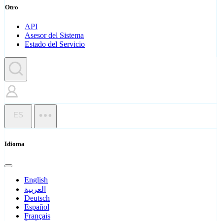
Otro
API
Asesor del Sistema
Estado del Servicio
ES
Idioma
English
العربية
Deutsch
Español
Français