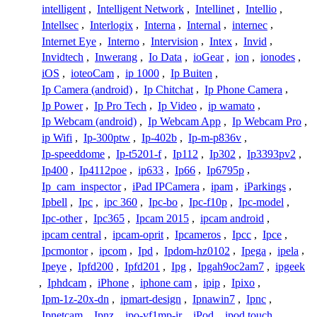
intelligent
,
Intelligent Network
,
Intellinet
,
Intellio
,
Intellsec
,
Interlogix
,
Interna
,
Internal
,
internec
,
Internet Eye
,
Interno
,
Intervision
,
Intex
,
Invid
,
Invidtech
,
Inwerang
,
Io Data
,
ioGear
,
ion
,
ionodes
,
iOS
,
ioteoCam
,
ip 1000
,
Ip Buiten
,
Ip Camera (android)
,
Ip Chitchat
,
Ip Phone Camera
,
Ip Power
,
Ip Pro Tech
,
Ip Video
,
ip wamato
,
Ip Webcam (android)
,
Ip Webcam App
,
Ip Webcam Pro
,
ip Wifi
,
Ip-300ptw
,
Ip-402b
,
Ip-m-p836v
,
Ip-speeddome
,
Ip-t5201-f
,
Ip112
,
Ip302
,
Ip3393pv2
,
Ip400
,
Ip4112poe
,
ip633
,
Ip66
,
Ip6795p
,
Ip_cam_inspector
,
iPad IPCamera
,
ipam
,
iParkings
,
Ipbell
,
Ipc
,
ipc 360
,
Ipc-bo
,
Ipc-f10p
,
Ipc-model
,
Ipc-other
,
Ipc365
,
Ipcam 2015
,
ipcam android
,
ipcam central
,
ipcam-oprit
,
Ipcameros
,
Ipcc
,
Ipce
,
Ipcmontor
,
ipcom
,
Ipd
,
Ipdom-hz0102
,
Ipega
,
ipela
,
Ipeye
,
Ipfd200
,
Ipfd201
,
Ipg
,
Ipgah9oc2am7
,
ipgeek
,
Iphdcam
,
iPhone
,
iphone cam
,
ipip
,
Ipixo
,
Ipm-1z-20x-dn
,
ipmart-design
,
Ipnawin7
,
Ipnc
,
Ipnetcam
,
Ipnz
,
ipo-vf1mp-ir
,
iPod
,
ipod touch
,