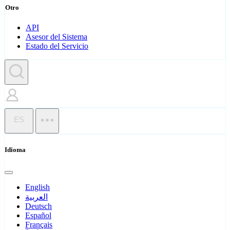
Otro
API
Asesor del Sistema
Estado del Servicio
ES
Idioma
English
العربية
Deutsch
Español
Français