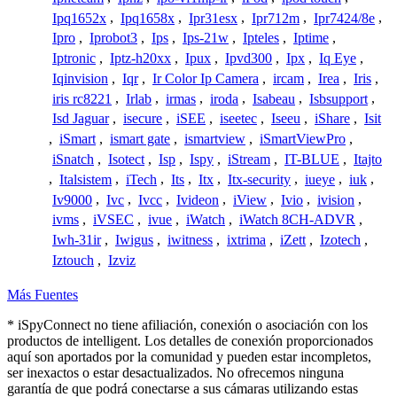
Ipq1652x
,
Ipq1658x
,
Ipr31esx
,
Ipr712m
,
Ipr7424/8e
,
Ipro
,
Iprobot3
,
Ips
,
Ips-21w
,
Ipteles
,
Iptime
,
Iptronic
,
Iptz-h20xx
,
Ipux
,
Ipvd300
,
Ipx
,
Iq Eye
,
Iqinvision
,
Iqr
,
Ir Color Ip Camera
,
ircam
,
Irea
,
Iris
,
iris rc8221
,
Irlab
,
irmas
,
iroda
,
Isabeau
,
Isbsupport
,
Isd Jaguar
,
isecure
,
iSEE
,
iseetec
,
Iseeu
,
iShare
,
Isit
,
iSmart
,
ismart gate
,
ismartview
,
iSmartViewPro
,
iSnatch
,
Isotect
,
Isp
,
Ispy
,
iStream
,
IT-BLUE
,
Itajto
,
Italsistem
,
iTech
,
Its
,
Itx
,
Itx-security
,
iueye
,
iuk
,
Iv9000
,
Ivc
,
Ivcc
,
Ivideon
,
iView
,
Ivio
,
ivision
,
ivms
,
iVSEC
,
ivue
,
iWatch
,
iWatch 8CH-ADVR
,
Iwh-31ir
,
Iwigus
,
iwitness
,
ixtrima
,
iZett
,
Izotech
,
Iztouch
,
Izviz
Más Fuentes
* iSpyConnect no tiene afiliación, conexión o asociación con los
productos de intelligent. Los detalles de conexión proporcionados
aquí son aportados por la comunidad y pueden estar incompletos,
ser inexactos o estar desactualizados. No ofrecemos ninguna
garantía de que podrá conectarse a sus cámaras utilizando estas