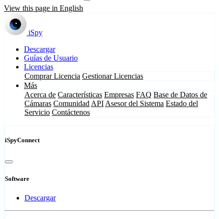
View this page in English
iSpy
Descargar
Guías de Usuario
Licencias
Comprar Licencia
Gestionar Licencias
Más
Acerca de
Características
Empresas
FAQ
Base de Datos de
Cámaras
Comunidad
API
Asesor del Sistema
Estado del
Servicio
Contáctenos
iSpyConnect
Software
Descargar