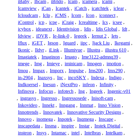
iBaby
,
Ibcam
,
iBrido
,
Icam
,
icamera
,
icami
,
Icamview
,
iCan
,
Icantek
,
iCatch
,
icatchtek
,
iclear
,
Icloudcam
,
Iclp
,
iCMS
,
Icom
,
Icon
,
iconnect
,
iControl
,
icp
,
icpe
,
iCraig
,
Icrealtime
,
Ics
,
icsee
,
icybox
,
ideanext
,
Identivision
,
Idis
,
Idis Global
,
Idt
,
Idview
,
iDVR
,
Ie-link-0
,
Iegeek
,
Iernut 2
,
Iets
,
Iflux
,
iGET
,
Igson
,
Iguard
,
iipc
,
Ijack Liu
,
Ikegami
,
Ikonic
,
Ildvr
,
iLink
,
Illumivue
,
Illustra
,
illustra 610
,
Imagiatek
,
Imaginon
,
Imago
,
Ime3122-admnq39
,
imege
,
Img
,
Imieye
,
iminicam
,
Imogen
,
imotion
,
Imou
,
Impax
,
Imporx
,
Impulse
,
Ims200
,
Imx290
,
in-2904
,
Inaxsys
,
Inc
,
incoSKY
,
Indexa
,
Indigo
,
Indkoersel
,
Inesun
,
iNextPro
,
infeon
,
Infinity
,
Infinova
,
Infocus
,
infotech
,
Ing
,
Ingeek
,
Ingenic-v01
,
ingrasys
,
Ingresso
,
Ingressosede
,
Inisoft-cam
,
Inkovideo
,
Innekt
,
Inngang
,
Innmat
,
Inno Vision
,
Innotrends
,
Innovatek
,
Innovative Security Designs
,
Innovo
,
inomega
,
Inpotek
,
Inqmega
,
Inscape
,
inscapedata
,
Insma
,
inspire
,
Instar
,
Instek Digital
,
insteon
,
Insys
,
Intamac
,
intel
,
Intelbras
,
Intelkam
,