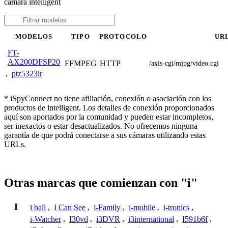
cámara intelligent
MODELOS
TIPO
PROTOCOLO
UR
FT-
AX200DFSP20
FFMPEG
HTTP
/axis-cgi/mjpg/video.cgi
,
ptz5323ir
* iSpyConnect no tiene afiliación, conexión o asociación con los
productos de intelligent. Los detalles de conexión proporcionados
aquí son aportados por la comunidad y pueden estar incompletos,
ser inexactos o estar desactualizados. No ofrecemos ninguna
garantía de que podrá conectarse a sus cámaras utilizando estas
URLs.
Otras marcas que comienzan con "i"
I
i ball
,
I Can See
,
i-Family
,
i-mobile
,
i-tronics
,
i-Watcher
,
I30vd
,
i3DVR
,
i3international
,
I591b6f
,