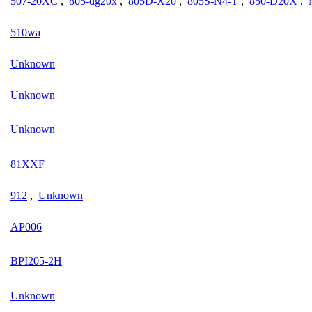
507-20XC
,
805-dg20x
,
805D-X20
,
805S-N4-T
,
850-D20X
,
510wa
Unknown
Unknown
Unknown
81XXF
912
,
Unknown
AP006
BPI205-2H
Unknown