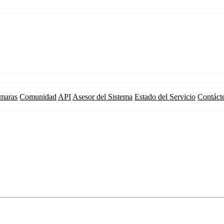
maras
Comunidad
API
Asesor del Sistema
Estado del Servicio
Contáct