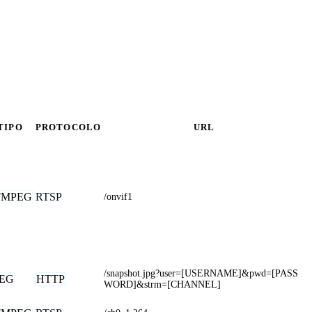
TIPO
PROTOCOLO
URL
FMPEG
RTSP
/onvif1
/snapshot.jpg?user=[USERNAME]&pwd=[PASS
PEG
HTTP
WORD]&strm=[CHANNEL]