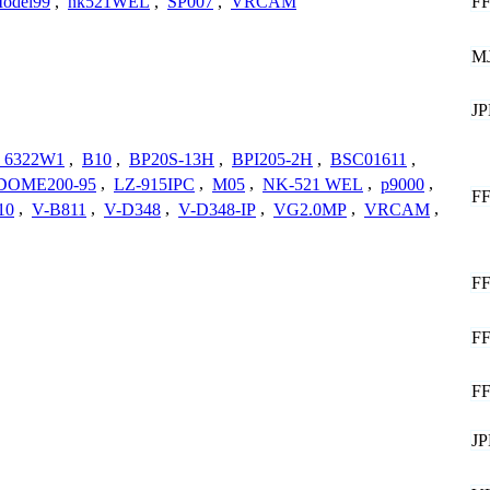
F
odel99
,
nk521WEL
,
SP007
,
VRCAM
M
J
6322W1
,
B10
,
BP20S-13H
,
BPI205-2H
,
BSC01611
,
DOME200-95
,
LZ-915IPC
,
M05
,
NK-521 WEL
,
p9000
,
F
10
,
V-B811
,
V-D348
,
V-D348-IP
,
VG2.0MP
,
VRCAM
,
F
F
F
J