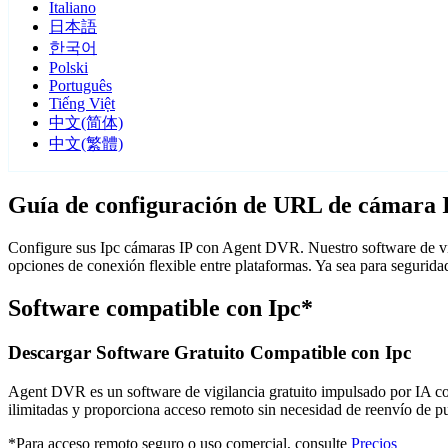
Italiano
日本語
한국어
Polski
Português
Tiếng Việt
中文(简体)
中文(繁體)
Guía de configuración de URL de cámara 
Configure sus Ipc cámaras IP con Agent DVR. Nuestro software de vig
opciones de conexión flexible entre plataformas. Ya sea para segurid
Software compatible con Ipc*
Descargar Software Gratuito Compatible con Ipc
Agent DVR es un software de vigilancia gratuito impulsado por IA con 
ilimitadas y proporciona acceso remoto sin necesidad de reenvío de 
*Para acceso remoto seguro o uso comercial, consulte
Precios