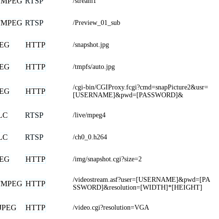
FMPEG
RTSP
/stream1
FMPEG
RTSP
/Preview_01_sub
PEG
HTTP
/snapshot.jpg
PEG
HTTP
/tmpfs/auto.jpg
/cgi-bin/CGIProxy.fcgi?cmd=snapPicture2&usr=
PEG
HTTP
[USERNAME]&pwd=[PASSWORD]&
LC
RTSP
/live/mpeg4
LC
RTSP
/ch0_0.h264
PEG
HTTP
/img/snapshot.cgi?size=2
/videostream.asf?user=[USERNAME]&pwd=[PA
FMPEG
HTTP
SSWORD]&resolution=[WIDTH]*[HEIGHT]
JPEG
HTTP
/video.cgi?resolution=VGA