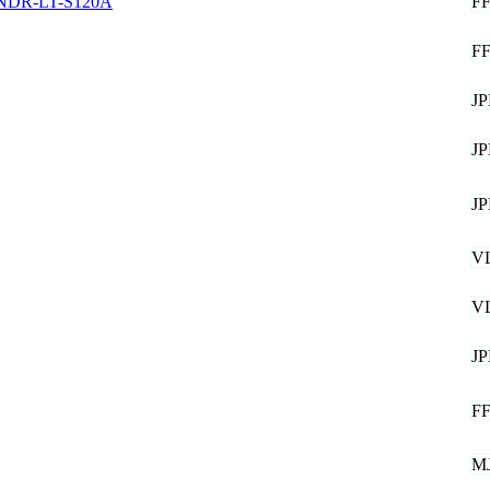
F
NDR-LT-S120A
F
J
J
J
V
V
J
F
M