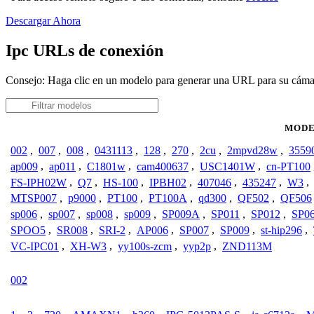
Descargar Ahora
Ipc URLs de conexión
Consejo: Haga clic en un modelo para generar una URL para su cáma
MODE
002
,
007
,
008
,
0431113
,
128
,
270
,
2cu
,
2mpvd28w
,
3559
ap009
,
ap011
,
C1801w
,
cam400637
,
USC1401W
,
cn-PT100
FS-IPH02W
,
Q7
,
HS-100
,
IPBH02
,
407046
,
435247
,
W3
,
MTSP007
,
p9000
,
PT100
,
PT100A
,
qd300
,
QF502
,
QF506
sp006
,
sp007
,
sp008
,
sp009
,
SP009A
,
SP011
,
SP012
,
SP0
SPOO5
,
SR008
,
SRI-2
,
AP006
,
SP007
,
SP009
,
st-hip296
,
VC-IPC01
,
XH-W3
,
yy100s-zcm
,
yyp2p
,
ZND113M
002