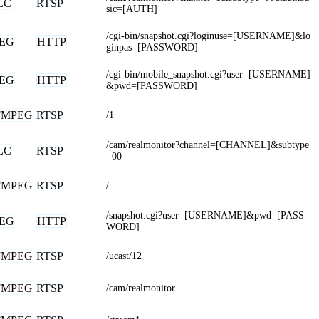
LC
RTSP
sic=[AUTH]
/cgi-bin/snapshot.cgi?loginuse=[USERNAME]&lo
PEG
HTTP
ginpas=[PASSWORD]
/cgi-bin/mobile_snapshot.cgi?user=[USERNAME]
PEG
HTTP
&pwd=[PASSWORD]
FMPEG
RTSP
/1
/cam/realmonitor?channel=[CHANNEL]&subtype
LC
RTSP
=00
FMPEG
RTSP
/
/snapshot.cgi?user=[USERNAME]&pwd=[PASS
PEG
HTTP
WORD]
FMPEG
RTSP
/ucast/12
FMPEG
RTSP
/cam/realmonitor