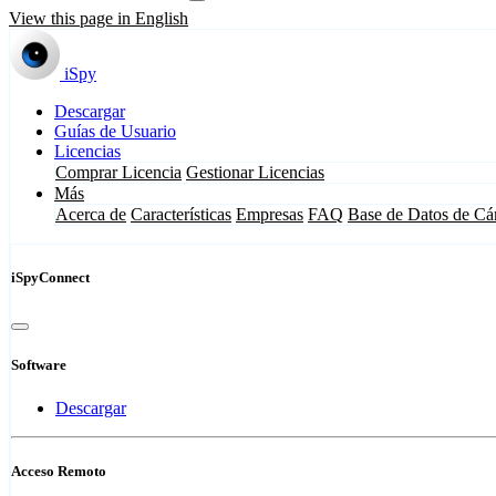
View this page in English
iSpy
Descargar
Guías de Usuario
Licencias
Comprar Licencia
Gestionar Licencias
Más
Acerca de
Características
Empresas
FAQ
Base de Datos de Cá
iSpyConnect
Software
Descargar
Acceso Remoto