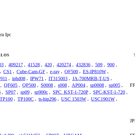
ra Ipc
LOS
03
,
409217
,
41528
,
420
,
420274
,
432836
,
509
,
900
,
,
CS1
,
Cube-Cam-GF
,
e-ray
,
QF500
,
ES-IP810W
,
911
,
iphd08
,
IPW71
,
IT315003
,
JA-700MRB-T-US
,
F
,
QF605
,
QP500
,
S0008
,
s008
,
AP004
,
sp0008
,
sp005
,
6
,
SP07
,
sp09
,
sp900c
,
SPC_KST-1-720P
,
SPC-KST-1-720
,
TP100
,
TP100C
,
ts-hip296
,
USC 1503W
,
USC1901W
,
J