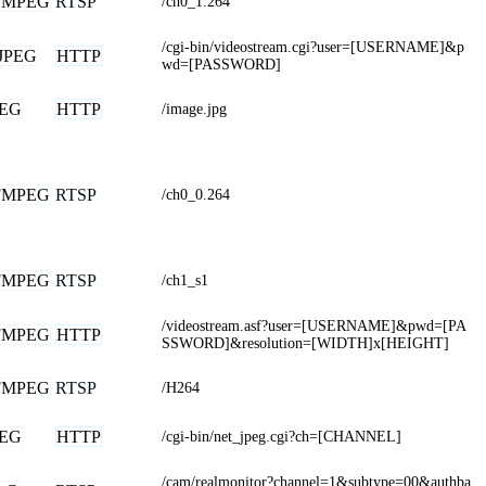
FMPEG
RTSP
/ch0_1.264
/cgi-bin/videostream.cgi?user=[USERNAME]&p
JPEG
HTTP
wd=[PASSWORD]
PEG
HTTP
/image.jpg
FMPEG
RTSP
/ch0_0.264
FMPEG
RTSP
/ch1_s1
/videostream.asf?user=[USERNAME]&pwd=[PA
FMPEG
HTTP
SSWORD]&resolution=[WIDTH]x[HEIGHT]
FMPEG
RTSP
/H264
PEG
HTTP
/cgi-bin/net_jpeg.cgi?ch=[CHANNEL]
/cam/realmonitor?channel=1&subtype=00&authba