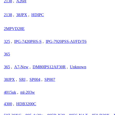
2138
,
A26H
2138
,
38JPX
,
HDIPC
2MPVD28E
325
,
IPG-7420PHS-S
,
IPG-7920PSS-AI/FD/T6
365
365
,
A7-New
,
DM80IPS12AF30R
,
Unknown
38JPX
,
SRI
,
SP004
,
SP007
4015uk
,
ml-203w
4300
,
HDB3200C