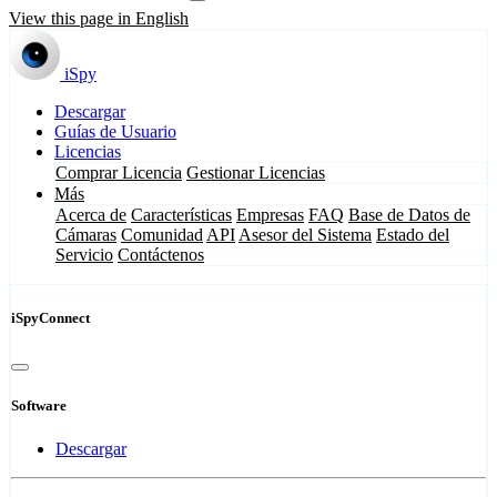
View this page in English
iSpy
Descargar
Guías de Usuario
Licencias
Comprar Licencia
Gestionar Licencias
Más
Acerca de
Características
Empresas
FAQ
Base de Datos de
Cámaras
Comunidad
API
Asesor del Sistema
Estado del
Servicio
Contáctenos
iSpyConnect
Software
Descargar