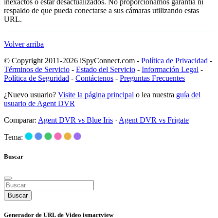
inexactos o estar desactualizados. No proporcionamos garantía ni
respaldo de que pueda conectarse a sus cámaras utilizando estas
URL.
Volver arriba
© Copyright 2011-2026 iSpyConnect.com -
Política de Privacidad
-
Términos de Servicio
-
Estado del Servicio
-
Información Legal
-
Política de Seguridad
-
Contáctenos
-
Preguntas Frecuentes
¿Nuevo usuario?
Visite la página principal
o lea nuestra
guía del
usuario de Agent DVR
Comparar:
Agent DVR vs Blue Iris
·
Agent DVR vs Frigate
Tema:
Buscar
Buscar
Generador de URL de Video ismartview