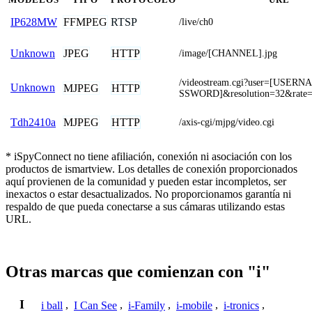
FFMPEG
RTSP
IP628MW
/live/ch0
JPEG
HTTP
Unknown
/image/[CHANNEL].jpg
/videostream.cgi?user=[USER
Unknown
MJPEG
HTTP
SSWORD]&resolution=32&rate
MJPEG
HTTP
Tdh2410a
/axis-cgi/mjpg/video.cgi
* iSpyConnect no tiene afiliación, conexión ni asociación con los
productos de ismartview. Los detalles de conexión proporcionados
aquí provienen de la comunidad y pueden estar incompletos, ser
inexactos o estar desactualizados. No proporcionamos garantía ni
respaldo de que pueda conectarse a sus cámaras utilizando estas
URL.
Otras marcas que comienzan con "i"
I
i ball
,
I Can See
,
i-Family
,
i-mobile
,
i-tronics
,