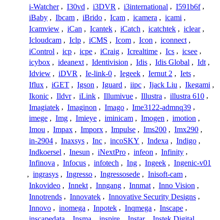
i-Watcher
,
I30vd
,
i3DVR
,
i3international
,
I591b6f
,
iBaby
,
Ibcam
,
iBrido
,
Icam
,
icamera
,
icami
,
Icamview
,
iCan
,
Icantek
,
iCatch
,
icatchtek
,
iclear
,
Icloudcam
,
Iclp
,
iCMS
,
Icom
,
Icon
,
iconnect
,
iControl
,
icp
,
icpe
,
iCraig
,
Icrealtime
,
Ics
,
icsee
,
icybox
,
ideanext
,
Identivision
,
Idis
,
Idis Global
,
Idt
,
Idview
,
iDVR
,
Ie-link-0
,
Iegeek
,
Iernut 2
,
Iets
,
Iflux
,
iGET
,
Igson
,
Iguard
,
iipc
,
Ijack Liu
,
Ikegami
,
Ikonic
,
Ildvr
,
iLink
,
Illumivue
,
Illustra
,
illustra 610
,
Imagiatek
,
Imaginon
,
Imago
,
Ime3122-admnq39
,
imege
,
Img
,
Imieye
,
iminicam
,
Imogen
,
imotion
,
Imou
,
Impax
,
Imporx
,
Impulse
,
Ims200
,
Imx290
,
in-2904
,
Inaxsys
,
Inc
,
incoSKY
,
Indexa
,
Indigo
,
Indkoersel
,
Inesun
,
iNextPro
,
infeon
,
Infinity
,
Infinova
,
Infocus
,
infotech
,
Ing
,
Ingeek
,
Ingenic-v01
,
ingrasys
,
Ingresso
,
Ingressosede
,
Inisoft-cam
,
Inkovideo
,
Innekt
,
Inngang
,
Innmat
,
Inno Vision
,
Innotrends
,
Innovatek
,
Innovative Security Designs
,
Innovo
,
inomega
,
Inpotek
,
Inqmega
,
Inscape
,
inscapedata
,
Insma
,
inspire
,
Instar
,
Instek Digital
,