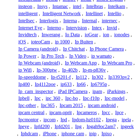
insteon
,
Insys
,
Intamac
,
intel
,
Intelbras
,
Intelkam
,
intelligent
,
Intelligent Network
,
Intellinet
,
Intellio
,
Intellsec
,
Interlogix
,
Interna
,
Internal
,
internec
,
Internet Eye
,
Interno
,
Intervision
,
Intex
,
Invid
,
Invidtech
,
Inwerang
,
Io Data
,
ioGear
,
ion
,
ionodes
,
iOS
,
ioteoCam
,
ip 1000
,
Ip Buiten
,
Ip Camera (android)
,
Ip Chitchat
,
Ip Phone Camera
,
Ip Power
,
Ip Pro Tech
,
Ip Video
,
ip wamato
,
Ip Webcam (android)
,
Ip Webcam App
,
Ip Webcam Pro
,
ip Wifi
,
Ip-300ptw
,
Ip-402b
,
Ip-m-p836v
,
Ip-speeddome
,
Ip-t5201-f
,
Ip112
,
Ip302
,
Ip3393pv2
,
Ip400
,
Ip4112poe
,
ip633
,
Ip66
,
Ip6795p
,
Ip_cam_inspector
,
iPad IPCamera
,
ipam
,
iParkings
,
Ipbell
,
Ipc
,
ipc 360
,
Ipc-bo
,
Ipc-f10p
,
Ipc-model
,
Ipc-other
,
Ipc365
,
Ipcam 2015
,
ipcam android
,
ipcam central
,
ipcam-oprit
,
Ipcameros
,
Ipcc
,
Ipce
,
Ipcmontor
,
ipcom
,
Ipd
,
Ipdom-hz0102
,
Ipega
,
ipela
,
Ipeye
,
Ipfd200
,
Ipfd201
,
Ipg
,
Ipgah9oc2am7
,
ipgeek
,
Iphdcam
,
iPhone
,
iphone cam
,
ipip
,
Ipixo
,