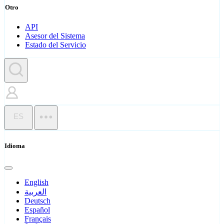
Otro
API
Asesor del Sistema
Estado del Servicio
ES
Idioma
English
العربية
Deutsch
Español
Français