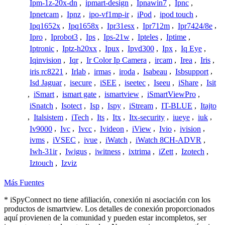
Ipm-1z-20x-dn
,
ipmart-design
,
Ipnawin7
,
Ipnc
,
Ipnetcam
,
Ipnz
,
ipo-vf1mp-ir
,
iPod
,
ipod touch
,
Ipq1652x
,
Ipq1658x
,
Ipr31esx
,
Ipr712m
,
Ipr7424/8e
,
Ipro
,
Iprobot3
,
Ips
,
Ips-21w
,
Ipteles
,
Iptime
,
Iptronic
,
Iptz-h20xx
,
Ipux
,
Ipvd300
,
Ipx
,
Iq Eye
,
Iqinvision
,
Iqr
,
Ir Color Ip Camera
,
ircam
,
Irea
,
Iris
,
iris rc8221
,
Irlab
,
irmas
,
iroda
,
Isabeau
,
Isbsupport
,
Isd Jaguar
,
isecure
,
iSEE
,
iseetec
,
Iseeu
,
iShare
,
Isit
,
iSmart
,
ismart gate
,
ismartview
,
iSmartViewPro
,
iSnatch
,
Isotect
,
Isp
,
Ispy
,
iStream
,
IT-BLUE
,
Itajto
,
Italsistem
,
iTech
,
Its
,
Itx
,
Itx-security
,
iueye
,
iuk
,
Iv9000
,
Ivc
,
Ivcc
,
Ivideon
,
iView
,
Ivio
,
ivision
,
ivms
,
iVSEC
,
ivue
,
iWatch
,
iWatch 8CH-ADVR
,
Iwh-31ir
,
Iwigus
,
iwitness
,
ixtrima
,
iZett
,
Izotech
,
Iztouch
,
Izviz
Más Fuentes
* iSpyConnect no tiene afiliación, conexión ni asociación con los
productos de ismartview. Los detalles de conexión proporcionados
aquí provienen de la comunidad y pueden estar incompletos, ser