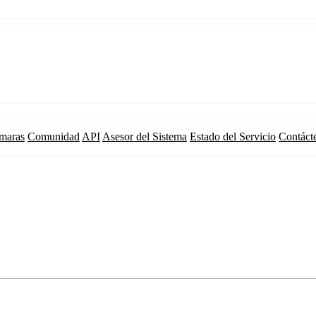
maras
Comunidad
API
Asesor del Sistema
Estado del Servicio
Contáct