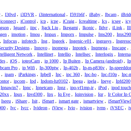
r
,
I30vd
,
i3DVR
,
i3international
,
I591b6f
,
iBaby
,
Ibcam
,
iBrid
iconnect
,
iControl
,
icp
,
icpe
,
iCraig
,
Icrealtime
,
Ics
,
icsee
,
ic
Igson
,
Iguard
,
iipc
,
Ijack Liu
,
Ikegami
,
Ikonic
,
Ildvr
,
iLink
,
Il
gen
,
imotion
,
Imou
,
Impax
,
Imporx
,
Impulse
,
Ims200
,
Imx290
,
Infocus
,
infotech
,
Ing
,
Ingeek
,
Ingenic-v01
,
ingrasys
,
Ingress
Security Designs
,
Innovo
,
inomega
,
Inpotek
,
Inqmega
,
Inscape
,
ntelligent Network
,
Intellinet
,
Intellio
,
Intellsec
,
Interlogix
,
Interna
des
,
iOS
,
ioteoCam
,
ip 1000
,
Ip Buiten
,
Ip Camera (android)
,
Ip
bcam Pro
,
ip Wifi
,
Ip-300ptw
,
Ip-402b
,
Ip-m-p836v
,
Ip-speedd
,
ipam
,
iParkings
,
Ipbell
,
Ipc
,
ipc 360
,
Ipc-bo
,
Ipc-f10p
,
Ipc-
ontor
,
ipcom
,
Ipd
,
Ipdom-hz0102
,
Ipega
,
ipela
,
Ipeye
,
Ipfd200
Ipnawin7
,
Ipnc
,
Ipnetcam
,
Ipnz
,
ipo-vf1mp-ir
,
iPod
,
ipod touch
h20xx
,
Ipux
,
Ipvd300
,
Ipx
,
Iq Eye
,
Iqinvision
,
Iqr
,
Ir Color Ip
Iseeu
,
iShare
,
Isit
,
iSmart
,
ismart gate
,
ismartview
,
iSmartView
000
,
Ivc
,
Ivcc
,
Ivideon
,
iView
,
Ivio
,
ivision
,
ivms
,
iVSEC
,
i