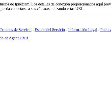
oductos de Ipnetcam. Los detalles de conexión proporcionados aquí prov
 pueda conectarse a sus cámaras utilizando estas URL.
érminos de Servicio
-
Estado del Servicio
-
Información Legal
-
Políti
ario de Agent DVR