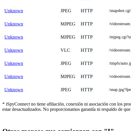
JPEG
HTTP
Unknown
/snapshot.
MJPEG
HTTP
Unknown
/videostre
MJPEG
HTTP
Unknown
/mjpeg.cgi
VLC
HTTP
Unknown
/videostre
JPEG
HTTP
Unknown
/tmpfs/auto.j
MJPEG
HTTP
Unknown
/videostre
JPEG
HTTP
Unknown
/snap.jpg?J
* iSpyConnect no tiene afiliación, conexión ni asociación con los pr
estar desactualizados. No proporcionamos garantía ni respaldo de que