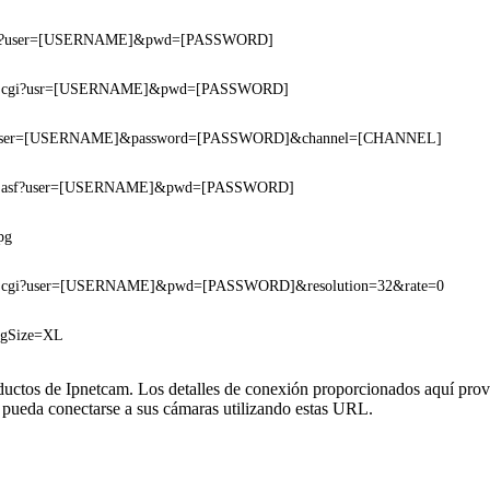
cgi?user=[USERNAME]&pwd=[PASSWORD]
am.cgi?usr=[USERNAME]&pwd=[PASSWORD]
?user=[USERNAME]&password=[PASSWORD]&channel=[CHANNEL]
am.asf?user=[USERNAME]&pwd=[PASSWORD]
pg
am.cgi?user=[USERNAME]&pwd=[PASSWORD]&resolution=32&rate=0
pegSize=XL
oductos de Ipnetcam. Los detalles de conexión proporcionados aquí prov
 pueda conectarse a sus cámaras utilizando estas URL.