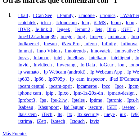
Otras marcas que comienzan con "I"
I
i ball
,
I Can See
,
i-Family
,
i-mobile
,
i-tronics
,
i-Watche
icatchtek
,
iclear
,
Icloudcam
,
Iclp
,
iCMS
,
Icom
,
Icon
,
iDVR
,
Ie-link-0
,
Iegeek
,
Iernut 2
,
Iets
,
Iflux
,
iGET
,
Ime3122-admnq39
,
imege
,
Img
,
Imieye
,
iminicam
,
Imo
Indkoersel
,
Inesun
,
iNextPro
,
infeon
,
Infinity
,
Infinova
Innmat
,
Inno Vision
,
Innotrends
,
Innovatek
,
Innovative 
Insys
,
Intamac
,
intel
,
Intelbras
,
Intelkam
,
intelligent
,
I
Invid
,
Invidtech
,
Inwerang
,
Io Data
,
ioGear
,
ion
,
iono
ip wamato
,
Ip Webcam (android)
,
Ip Webcam App
,
Ip We
ip633
,
Ip66
,
Ip6795p
,
Ip_cam_inspector
,
iPad IPCamera
ipcam central
,
ipcam-oprit
,
Ipcameros
,
Ipcc
,
Ipce
,
Ipcm
iphone cam
,
ipip
,
Ipixo
,
Ipm-1z-20x-dn
,
ipmart-design
,
Iprobot3
,
Ips
,
Ips-21w
,
Ipteles
,
Iptime
,
Iptronic
,
Iptz-
Isabeau
,
Isbsupport
,
Isd Jaguar
,
isecure
,
iSEE
,
iseetec
,
Italsistem
,
iTech
,
Its
,
Itx
,
Itx-security
,
iueye
,
iuk
,
Iv9
ixtrima
,
iZett
,
Izotech
,
Iztouch
,
Izviz
Más Fuentes