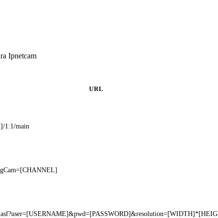
ara Ipnetcam
URL
/1:1/main
JpegCam=[CHANNEL]
am.asf?user=[USERNAME]&pwd=[PASSWORD]&resolution=[WIDTH]*[HEI