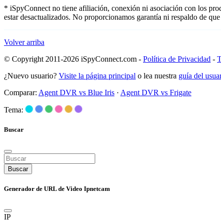
* iSpyConnect no tiene afiliación, conexión ni asociación con los pr
estar desactualizados. No proporcionamos garantía ni respaldo de que
Volver arriba
© Copyright 2011-2026 iSpyConnect.com -
Política de Privacidad
-
T
¿Nuevo usuario?
Visite la página principal
o lea nuestra
guía del usu
Comparar:
Agent DVR vs Blue Iris
·
Agent DVR vs Frigate
Tema:
Buscar
Buscar
Generador de URL de Video Ipnetcam
IP