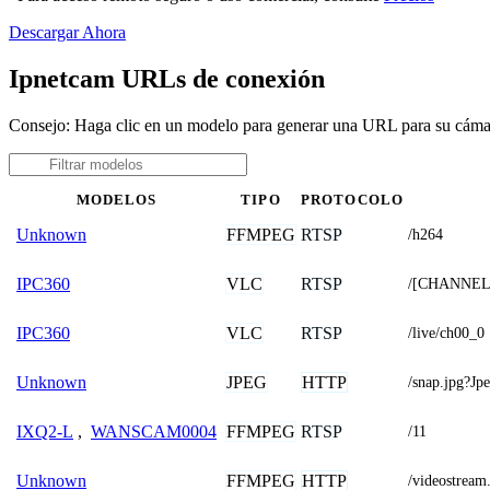
Descargar Ahora
Ipnetcam URLs de conexión
Consejo: Haga clic en un modelo para generar una URL para su cám
MODELOS
TIPO
PROTOCOLO
FFMPEG
RTSP
Unknown
/h264
VLC
RTSP
IPC360
/[CHANNEL]
VLC
RTSP
IPC360
/live/ch00_0
JPEG
HTTP
Unknown
/snap.jpg?
FFMPEG
RTSP
IXQ2-L
,
WANSCAM0004
/11
FFMPEG
HTTP
Unknown
/videostre