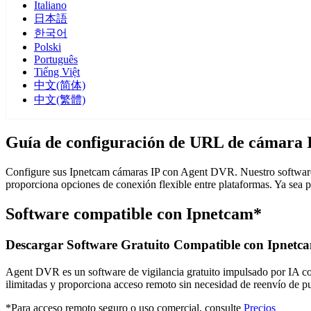
Italiano
日本語
한국어
Polski
Português
Tiếng Việt
中文(简体)
中文(繁體)
Guía de configuración de URL de cámara 
Configure sus Ipnetcam cámaras IP con Agent DVR. Nuestro software 
proporciona opciones de conexión flexible entre plataformas. Ya sea 
Software compatible con Ipnetcam*
Descargar Software Gratuito Compatible con Ipnetc
Agent DVR es un software de vigilancia gratuito impulsado por IA con 
ilimitadas y proporciona acceso remoto sin necesidad de reenvío de 
*Para acceso remoto seguro o uso comercial, consulte
Precios