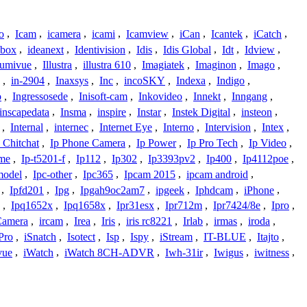
o
,
Icam
,
icamera
,
icami
,
Icamview
,
iCan
,
Icantek
,
iCatch
,
ybox
,
ideanext
,
Identivision
,
Idis
,
Idis Global
,
Idt
,
Idview
,
lumivue
,
Illustra
,
illustra 610
,
Imagiatek
,
Imaginon
,
Imago
,
,
in-2904
,
Inaxsys
,
Inc
,
incoSKY
,
Indexa
,
Indigo
,
o
,
Ingressosede
,
Inisoft-cam
,
Inkovideo
,
Innekt
,
Inngang
,
inscapedata
,
Insma
,
inspire
,
Instar
,
Instek Digital
,
insteon
,
,
Internal
,
internec
,
Internet Eye
,
Interno
,
Intervision
,
Intex
,
 Chitchat
,
Ip Phone Camera
,
Ip Power
,
Ip Pro Tech
,
Ip Video
,
ome
,
Ip-t5201-f
,
Ip112
,
Ip302
,
Ip3393pv2
,
Ip400
,
Ip4112poe
,
model
,
Ipc-other
,
Ipc365
,
Ipcam 2015
,
ipcam android
,
,
Ipfd201
,
Ipg
,
Ipgah9oc2am7
,
ipgeek
,
Iphdcam
,
iPhone
,
,
Ipq1652x
,
Ipq1658x
,
Ipr31esx
,
Ipr712m
,
Ipr7424/8e
,
Ipro
,
 Camera
,
ircam
,
Irea
,
Iris
,
iris rc8221
,
Irlab
,
irmas
,
iroda
,
Pro
,
iSnatch
,
Isotect
,
Isp
,
Ispy
,
iStream
,
IT-BLUE
,
Itajto
,
vue
,
iWatch
,
iWatch 8CH-ADVR
,
Iwh-31ir
,
Iwigus
,
iwitness
,