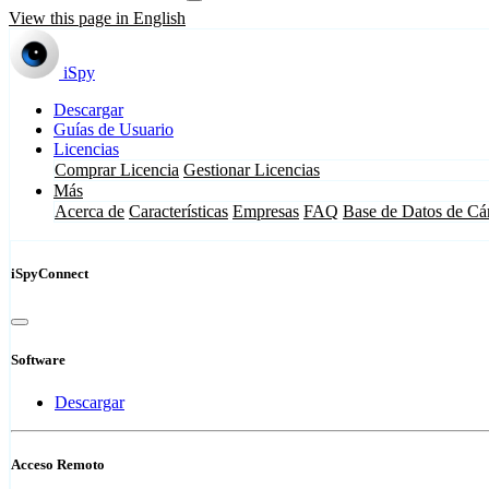
View this page in English
iSpy
Descargar
Guías de Usuario
Licencias
Comprar Licencia
Gestionar Licencias
Más
Acerca de
Características
Empresas
FAQ
Base de Datos de Cá
iSpyConnect
Software
Descargar
Acceso Remoto