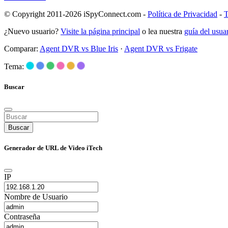
© Copyright 2011-2026 iSpyConnect.com -
Política de Privacidad
-
T
¿Nuevo usuario?
Visite la página principal
o lea nuestra
guía del usu
Comparar:
Agent DVR vs Blue Iris
·
Agent DVR vs Frigate
Tema:
Buscar
Buscar
Generador de URL de Video iTech
IP
Nombre de Usuario
Contraseña