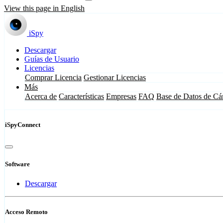
View this page in English
iSpy
Descargar
Guías de Usuario
Licencias
Comprar Licencia
Gestionar Licencias
Más
Acerca de
Características
Empresas
FAQ
Base de Datos de Cá
iSpyConnect
Software
Descargar
Acceso Remoto