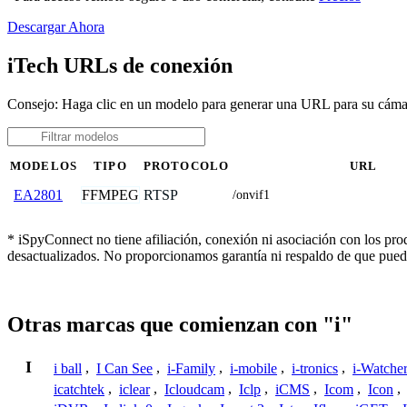
Descargar Ahora
iTech URLs de conexión
Consejo: Haga clic en un modelo para generar una URL para su cáma
MODELOS
TIPO
PROTOCOLO
URL
FFMPEG
RTSP
EA2801
/onvif1
* iSpyConnect no tiene afiliación, conexión ni asociación con los pr
desactualizados. No proporcionamos garantía ni respaldo de que pued
Otras marcas que comienzan con "i"
I
i ball
,
I Can See
,
i-Family
,
i-mobile
,
i-tronics
,
i-Watche
icatchtek
,
iclear
,
Icloudcam
,
Iclp
,
iCMS
,
Icom
,
Icon
,