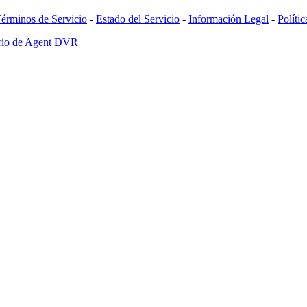
érminos de Servicio
-
Estado del Servicio
-
Información Legal
-
Políti
ario de Agent DVR