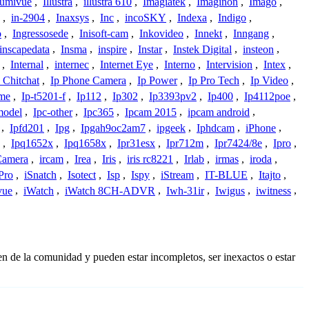
lumivue
,
Illustra
,
illustra 610
,
Imagiatek
,
Imaginon
,
Imago
,
,
in-2904
,
Inaxsys
,
Inc
,
incoSKY
,
Indexa
,
Indigo
,
o
,
Ingressosede
,
Inisoft-cam
,
Inkovideo
,
Innekt
,
Inngang
,
inscapedata
,
Insma
,
inspire
,
Instar
,
Instek Digital
,
insteon
,
,
Internal
,
internec
,
Internet Eye
,
Interno
,
Intervision
,
Intex
,
 Chitchat
,
Ip Phone Camera
,
Ip Power
,
Ip Pro Tech
,
Ip Video
,
ome
,
Ip-t5201-f
,
Ip112
,
Ip302
,
Ip3393pv2
,
Ip400
,
Ip4112poe
,
model
,
Ipc-other
,
Ipc365
,
Ipcam 2015
,
ipcam android
,
,
Ipfd201
,
Ipg
,
Ipgah9oc2am7
,
ipgeek
,
Iphdcam
,
iPhone
,
,
Ipq1652x
,
Ipq1658x
,
Ipr31esx
,
Ipr712m
,
Ipr7424/8e
,
Ipro
,
 Camera
,
ircam
,
Irea
,
Iris
,
iris rc8221
,
Irlab
,
irmas
,
iroda
,
Pro
,
iSnatch
,
Isotect
,
Isp
,
Ispy
,
iStream
,
IT-BLUE
,
Itajto
,
vue
,
iWatch
,
iWatch 8CH-ADVR
,
Iwh-31ir
,
Iwigus
,
iwitness
,
n de la comunidad y pueden estar incompletos, ser inexactos o estar