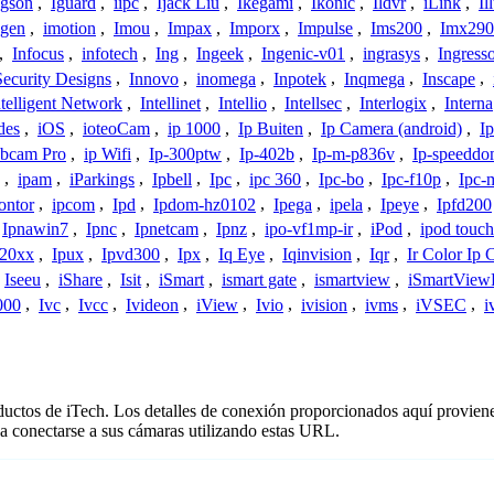
Igson
,
Iguard
,
iipc
,
Ijack Liu
,
Ikegami
,
Ikonic
,
Ildvr
,
iLink
,
Il
gen
,
imotion
,
Imou
,
Impax
,
Imporx
,
Impulse
,
Ims200
,
Imx290
,
Infocus
,
infotech
,
Ing
,
Ingeek
,
Ingenic-v01
,
ingrasys
,
Ingress
Security Designs
,
Innovo
,
inomega
,
Inpotek
,
Inqmega
,
Inscape
,
ntelligent Network
,
Intellinet
,
Intellio
,
Intellsec
,
Interlogix
,
Interna
des
,
iOS
,
ioteoCam
,
ip 1000
,
Ip Buiten
,
Ip Camera (android)
,
Ip
bcam Pro
,
ip Wifi
,
Ip-300ptw
,
Ip-402b
,
Ip-m-p836v
,
Ip-speedd
,
ipam
,
iParkings
,
Ipbell
,
Ipc
,
ipc 360
,
Ipc-bo
,
Ipc-f10p
,
Ipc-
ontor
,
ipcom
,
Ipd
,
Ipdom-hz0102
,
Ipega
,
ipela
,
Ipeye
,
Ipfd200
Ipnawin7
,
Ipnc
,
Ipnetcam
,
Ipnz
,
ipo-vf1mp-ir
,
iPod
,
ipod touch
h20xx
,
Ipux
,
Ipvd300
,
Ipx
,
Iq Eye
,
Iqinvision
,
Iqr
,
Ir Color Ip
Iseeu
,
iShare
,
Isit
,
iSmart
,
ismart gate
,
ismartview
,
iSmartView
000
,
Ivc
,
Ivcc
,
Ivideon
,
iView
,
Ivio
,
ivision
,
ivms
,
iVSEC
,
i
oductos de iTech. Los detalles de conexión proporcionados aquí proviene
a conectarse a sus cámaras utilizando estas URL.