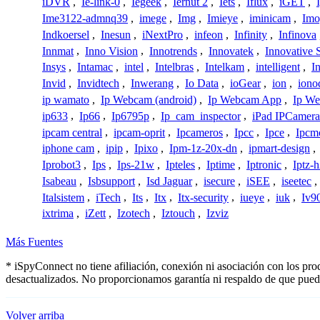
iDVR
,
Ie-link-0
,
Iegeek
,
Iernut 2
,
Iets
,
Iflux
,
iGET
,
Ime3122-admnq39
,
imege
,
Img
,
Imieye
,
iminicam
,
Imo
Indkoersel
,
Inesun
,
iNextPro
,
infeon
,
Infinity
,
Infinova
Innmat
,
Inno Vision
,
Innotrends
,
Innovatek
,
Innovative 
Insys
,
Intamac
,
intel
,
Intelbras
,
Intelkam
,
intelligent
,
I
Invid
,
Invidtech
,
Inwerang
,
Io Data
,
ioGear
,
ion
,
iono
ip wamato
,
Ip Webcam (android)
,
Ip Webcam App
,
Ip We
ip633
,
Ip66
,
Ip6795p
,
Ip_cam_inspector
,
iPad IPCamera
ipcam central
,
ipcam-oprit
,
Ipcameros
,
Ipcc
,
Ipce
,
Ipcm
iphone cam
,
ipip
,
Ipixo
,
Ipm-1z-20x-dn
,
ipmart-design
,
Iprobot3
,
Ips
,
Ips-21w
,
Ipteles
,
Iptime
,
Iptronic
,
Iptz-
Isabeau
,
Isbsupport
,
Isd Jaguar
,
isecure
,
iSEE
,
iseetec
,
Italsistem
,
iTech
,
Its
,
Itx
,
Itx-security
,
iueye
,
iuk
,
Iv9
ixtrima
,
iZett
,
Izotech
,
Iztouch
,
Izviz
Más Fuentes
* iSpyConnect no tiene afiliación, conexión ni asociación con los pr
desactualizados. No proporcionamos garantía ni respaldo de que pued
Volver arriba