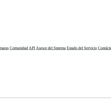
maras
Comunidad
API
Asesor del Sistema
Estado del Servicio
Contáct