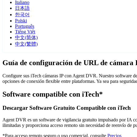
Italiano
日本語
한국어
Polski
Português
Tiếng Việt
中文(简体)
中文(繁體)
Guía de configuración de URL de cámara 
Configure sus iTech cámaras IP con Agent DVR. Nuestro software de 
opciones de conexión flexible entre plataformas. Ya sea para segurid
Software compatible con iTech*
Descargar Software Gratuito Compatible con iTech
Agent DVR es un software de vigilancia gratuito impulsado por IA con 
ilimitadas y proporciona acceso remoto sin necesidad de reenvío de 
*Para acceso remoto seguro o uso comercial, consulte
Precios