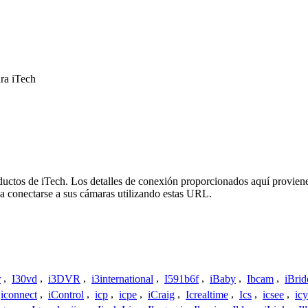
ra iTech
oductos de iTech. Los detalles de conexión proporcionados aquí proviene
a conectarse a sus cámaras utilizando estas URL.
r
,
I30vd
,
i3DVR
,
i3international
,
I591b6f
,
iBaby
,
Ibcam
,
iBrid
iconnect
,
iControl
,
icp
,
icpe
,
iCraig
,
Icrealtime
,
Ics
,
icsee
,
ic