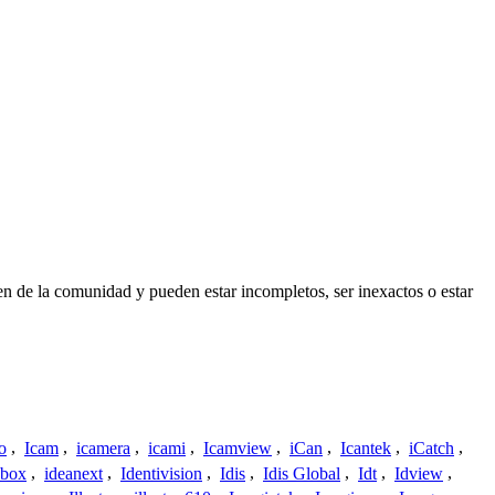
n de la comunidad y pueden estar incompletos, ser inexactos o estar
o
,
Icam
,
icamera
,
icami
,
Icamview
,
iCan
,
Icantek
,
iCatch
,
ybox
,
ideanext
,
Identivision
,
Idis
,
Idis Global
,
Idt
,
Idview
,