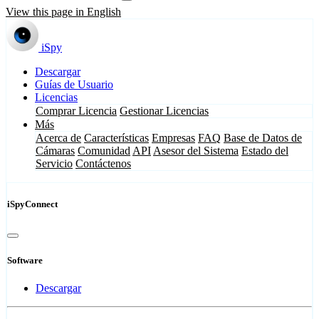
View this page in English
iSpy
Descargar
Guías de Usuario
Licencias
Comprar Licencia
Gestionar Licencias
Más
Acerca de
Características
Empresas
FAQ
Base de Datos de
Cámaras
Comunidad
API
Asesor del Sistema
Estado del
Servicio
Contáctenos
iSpyConnect
Software
Descargar