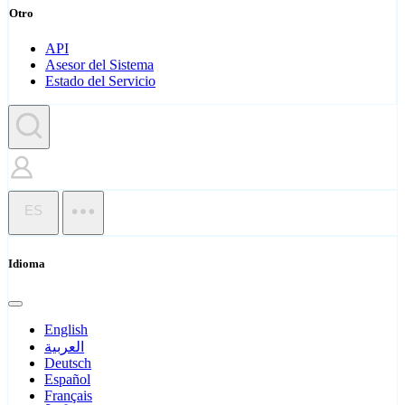
Otro
API
Asesor del Sistema
Estado del Servicio
ES
Idioma
English
العربية
Deutsch
Español
Français