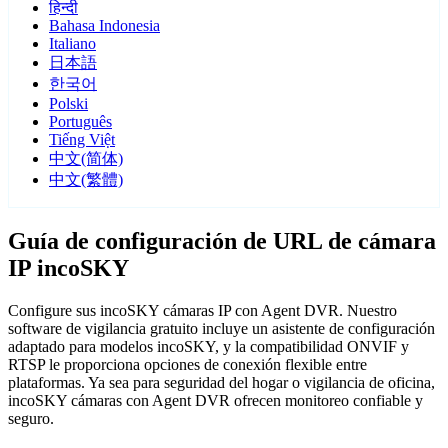
हिन्दी
Bahasa Indonesia
Italiano
日本語
한국어
Polski
Português
Tiếng Việt
中文(简体)
中文(繁體)
Guía de configuración de URL de cámara
IP incoSKY
Configure sus incoSKY cámaras IP con Agent DVR. Nuestro
software de vigilancia gratuito incluye un asistente de configuración
adaptado para modelos incoSKY, y la compatibilidad ONVIF y
RTSP le proporciona opciones de conexión flexible entre
plataformas. Ya sea para seguridad del hogar o vigilancia de oficina,
incoSKY cámaras con Agent DVR ofrecen monitoreo confiable y
seguro.