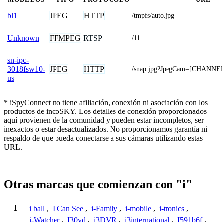
JPEG
HTTP
bl1
/tmpfs/auto.jpg
FFMPEG
RTSP
Unknown
/11
sn-ipc-
JPEG
HTTP
3018fsw10-
/snap.jpg?JpegCam=[CHANNE
us
* iSpyConnect no tiene afiliación, conexión ni asociación con los
productos de incoSKY. Los detalles de conexión proporcionados
aquí provienen de la comunidad y pueden estar incompletos, ser
inexactos o estar desactualizados. No proporcionamos garantía ni
respaldo de que pueda conectarse a sus cámaras utilizando estas
URL.
Otras marcas que comienzan con "i"
I
i ball
,
I Can See
,
i-Family
,
i-mobile
,
i-tronics
,
i-Watcher
,
I30vd
,
i3DVR
,
i3international
,
I591b6f
,