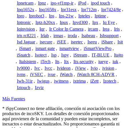
Ipnetcam
,
Ipnz
,
ipo-vf1mp-ir
,
iPod
,
ipod touch
,
Ipq1652x
,
Ipq1658x
,
Ipr31esx
,
Ipr712m
,
Ipr7424/8e
,
Ipro
,
Iprobot3
,
Ips
,
Ips-21w
,
Ipteles
,
Iptime
,
Iptronic
,
Iptz-h20xx
,
Ipux
,
Ipvd300
,
Ipx
,
Iq Eye
,
Iqinvision
,
Iqr
,
Ir Color Ip Camera
,
ircam
,
Irea
,
Iris
,
iris rc8221
,
Irlab
,
irmas
,
iroda
,
Isabeau
,
Isbsupport
,
Isd Jaguar
,
isecure
,
iSEE
,
iseetec
,
Iseeu
,
iShare
,
Isit
,
iSmart
,
ismart gate
,
ismartview
,
iSmartViewPro
,
iSnatch
,
Isotect
,
Isp
,
Ispy
,
iStream
,
IT-BLUE
,
Itajto
,
Italsistem
,
iTech
,
Its
,
Itx
,
Itx-security
,
iueye
,
iuk
,
Iv9000
,
Ivc
,
Ivcc
,
Ivideon
,
iView
,
Ivio
,
ivision
,
ivms
,
iVSEC
,
ivue
,
iWatch
,
iWatch 8CH-ADVR
,
Iwh-31ir
,
Iwigus
,
iwitness
,
ixtrima
,
iZett
,
Izotech
,
Iztouch
,
Izviz
Más Fuentes
* iSpyConnect no tiene afiliación, conexión ni asociación con los
productos de incoSKY. Los detalles de conexión proporcionados
aquí provienen de la comunidad y pueden estar incompletos, ser
inexactos o estar desactualizados. No proporcionamos garantía ni