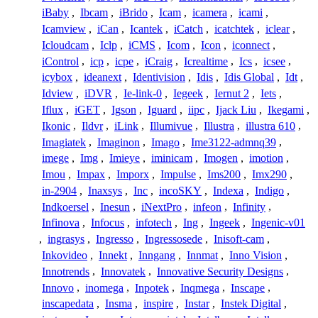
iBaby
,
Ibcam
,
iBrido
,
Icam
,
icamera
,
icami
,
Icamview
,
iCan
,
Icantek
,
iCatch
,
icatchtek
,
iclear
,
Icloudcam
,
Iclp
,
iCMS
,
Icom
,
Icon
,
iconnect
,
iControl
,
icp
,
icpe
,
iCraig
,
Icrealtime
,
Ics
,
icsee
,
icybox
,
ideanext
,
Identivision
,
Idis
,
Idis Global
,
Idt
,
Idview
,
iDVR
,
Ie-link-0
,
Iegeek
,
Iernut 2
,
Iets
,
Iflux
,
iGET
,
Igson
,
Iguard
,
iipc
,
Ijack Liu
,
Ikegami
,
Ikonic
,
Ildvr
,
iLink
,
Illumivue
,
Illustra
,
illustra 610
,
Imagiatek
,
Imaginon
,
Imago
,
Ime3122-admnq39
,
imege
,
Img
,
Imieye
,
iminicam
,
Imogen
,
imotion
,
Imou
,
Impax
,
Imporx
,
Impulse
,
Ims200
,
Imx290
,
in-2904
,
Inaxsys
,
Inc
,
incoSKY
,
Indexa
,
Indigo
,
Indkoersel
,
Inesun
,
iNextPro
,
infeon
,
Infinity
,
Infinova
,
Infocus
,
infotech
,
Ing
,
Ingeek
,
Ingenic-v01
,
ingrasys
,
Ingresso
,
Ingressosede
,
Inisoft-cam
,
Inkovideo
,
Innekt
,
Inngang
,
Innmat
,
Inno Vision
,
Innotrends
,
Innovatek
,
Innovative Security Designs
,
Innovo
,
inomega
,
Inpotek
,
Inqmega
,
Inscape
,
inscapedata
,
Insma
,
inspire
,
Instar
,
Instek Digital
,