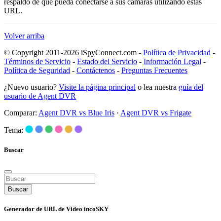
respaldo de que pueda conectarse a sus cámaras utilizando estas
URL.
Volver arriba
© Copyright 2011-2026 iSpyConnect.com -
Política de Privacidad
-
Términos de Servicio
-
Estado del Servicio
-
Información Legal
-
Política de Seguridad
-
Contáctenos
-
Preguntas Frecuentes
¿Nuevo usuario?
Visite la página principal
o lea nuestra
guía del
usuario de Agent DVR
Comparar:
Agent DVR vs Blue Iris
·
Agent DVR vs Frigate
Tema:
Buscar
Buscar
Generador de URL de Video incoSKY