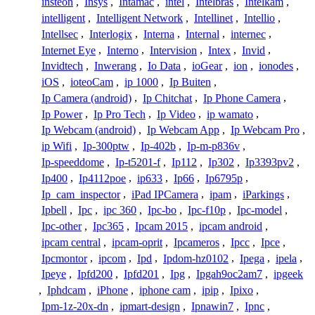
insteon
,
Insys
,
Intamac
,
intel
,
Intelbras
,
Intelkam
,
intelligent
,
Intelligent Network
,
Intellinet
,
Intellio
,
Intellsec
,
Interlogix
,
Interna
,
Internal
,
internec
,
Internet Eye
,
Interno
,
Intervision
,
Intex
,
Invid
,
Invidtech
,
Inwerang
,
Io Data
,
ioGear
,
ion
,
ionodes
,
iOS
,
ioteoCam
,
ip 1000
,
Ip Buiten
,
Ip Camera (android)
,
Ip Chitchat
,
Ip Phone Camera
,
Ip Power
,
Ip Pro Tech
,
Ip Video
,
ip wamato
,
Ip Webcam (android)
,
Ip Webcam App
,
Ip Webcam Pro
,
ip Wifi
,
Ip-300ptw
,
Ip-402b
,
Ip-m-p836v
,
Ip-speeddome
,
Ip-t5201-f
,
Ip112
,
Ip302
,
Ip3393pv2
,
Ip400
,
Ip4112poe
,
ip633
,
Ip66
,
Ip6795p
,
Ip_cam_inspector
,
iPad IPCamera
,
ipam
,
iParkings
,
Ipbell
,
Ipc
,
ipc 360
,
Ipc-bo
,
Ipc-f10p
,
Ipc-model
,
Ipc-other
,
Ipc365
,
Ipcam 2015
,
ipcam android
,
ipcam central
,
ipcam-oprit
,
Ipcameros
,
Ipcc
,
Ipce
,
Ipcmontor
,
ipcom
,
Ipd
,
Ipdom-hz0102
,
Ipega
,
ipela
,
Ipeye
,
Ipfd200
,
Ipfd201
,
Ipg
,
Ipgah9oc2am7
,
ipgeek
,
Iphdcam
,
iPhone
,
iphone cam
,
ipip
,
Ipixo
,
Ipm-1z-20x-dn
,
ipmart-design
,
Ipnawin7
,
Ipnc
,