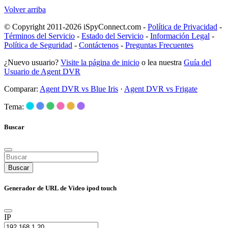
Volver arriba
© Copyright 2011-2026 iSpyConnect.com -
Política de Privacidad
-
Términos del Servicio
-
Estado del Servicio
-
Información Legal
-
Política de Seguridad
-
Contáctenos
-
Preguntas Frecuentes
¿Nuevo usuario?
Visite la página de inicio
o lea nuestra
Guía del
Usuario de Agent DVR
Comparar:
Agent DVR vs Blue Iris
·
Agent DVR vs Frigate
Tema:
Buscar
Buscar
Generador de URL de Video ipod touch
IP