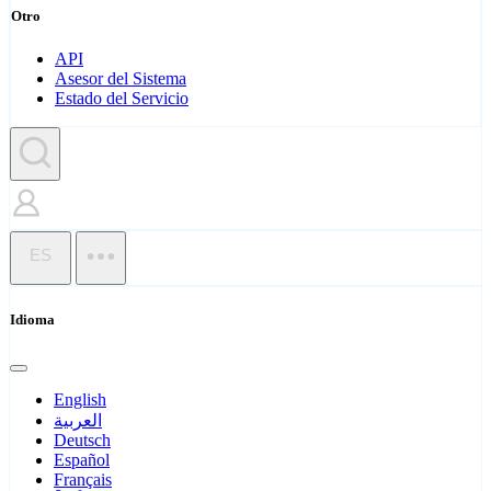
Otro
API
Asesor del Sistema
Estado del Servicio
ES
Idioma
English
العربية
Deutsch
Español
Français