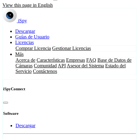
View this page in English
iSpy
Descargar
Guías de Usuario
Licencias
Comprar Licencia
Gestionar Licencias
Más
Acerca de
Características
Empresas
FAQ
Base de Datos de
Cámaras
Comunidad
API
Asesor del Sistema
Estado del
Servicio
Contáctenos
iSpyConnect
Software
Descargar