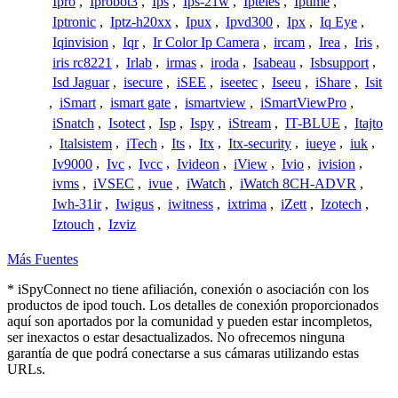
Ipro
,
Iprobot3
,
Ips
,
Ips-21w
,
Ipteles
,
Iptime
,
Iptronic
,
Iptz-h20xx
,
Ipux
,
Ipvd300
,
Ipx
,
Iq Eye
,
Iqinvision
,
Iqr
,
Ir Color Ip Camera
,
ircam
,
Irea
,
Iris
,
iris rc8221
,
Irlab
,
irmas
,
iroda
,
Isabeau
,
Isbsupport
,
Isd Jaguar
,
isecure
,
iSEE
,
iseetec
,
Iseeu
,
iShare
,
Isit
,
iSmart
,
ismart gate
,
ismartview
,
iSmartViewPro
,
iSnatch
,
Isotect
,
Isp
,
Ispy
,
iStream
,
IT-BLUE
,
Itajto
,
Italsistem
,
iTech
,
Its
,
Itx
,
Itx-security
,
iueye
,
iuk
,
Iv9000
,
Ivc
,
Ivcc
,
Ivideon
,
iView
,
Ivio
,
ivision
,
ivms
,
iVSEC
,
ivue
,
iWatch
,
iWatch 8CH-ADVR
,
Iwh-31ir
,
Iwigus
,
iwitness
,
ixtrima
,
iZett
,
Izotech
,
Iztouch
,
Izviz
Más Fuentes
* iSpyConnect no tiene afiliación, conexión o asociación con los
productos de ipod touch. Los detalles de conexión proporcionados
aquí son aportados por la comunidad y pueden estar incompletos,
ser inexactos o estar desactualizados. No ofrecemos ninguna
garantía de que podrá conectarse a sus cámaras utilizando estas
URLs.