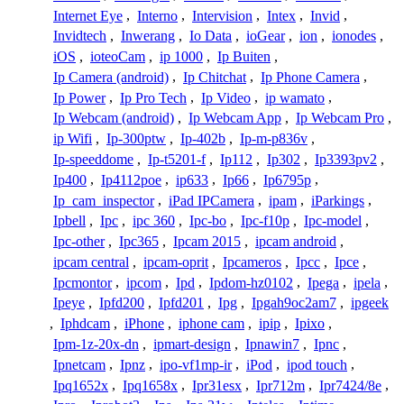
Internet Eye
,
Interno
,
Intervision
,
Intex
,
Invid
,
Invidtech
,
Inwerang
,
Io Data
,
ioGear
,
ion
,
ionodes
,
iOS
,
ioteoCam
,
ip 1000
,
Ip Buiten
,
Ip Camera (android)
,
Ip Chitchat
,
Ip Phone Camera
,
Ip Power
,
Ip Pro Tech
,
Ip Video
,
ip wamato
,
Ip Webcam (android)
,
Ip Webcam App
,
Ip Webcam Pro
,
ip Wifi
,
Ip-300ptw
,
Ip-402b
,
Ip-m-p836v
,
Ip-speeddome
,
Ip-t5201-f
,
Ip112
,
Ip302
,
Ip3393pv2
,
Ip400
,
Ip4112poe
,
ip633
,
Ip66
,
Ip6795p
,
Ip_cam_inspector
,
iPad IPCamera
,
ipam
,
iParkings
,
Ipbell
,
Ipc
,
ipc 360
,
Ipc-bo
,
Ipc-f10p
,
Ipc-model
,
Ipc-other
,
Ipc365
,
Ipcam 2015
,
ipcam android
,
ipcam central
,
ipcam-oprit
,
Ipcameros
,
Ipcc
,
Ipce
,
Ipcmontor
,
ipcom
,
Ipd
,
Ipdom-hz0102
,
Ipega
,
ipela
,
Ipeye
,
Ipfd200
,
Ipfd201
,
Ipg
,
Ipgah9oc2am7
,
ipgeek
,
Iphdcam
,
iPhone
,
iphone cam
,
ipip
,
Ipixo
,
Ipm-1z-20x-dn
,
ipmart-design
,
Ipnawin7
,
Ipnc
,
Ipnetcam
,
Ipnz
,
ipo-vf1mp-ir
,
iPod
,
ipod touch
,
Ipq1652x
,
Ipq1658x
,
Ipr31esx
,
Ipr712m
,
Ipr7424/8e
,