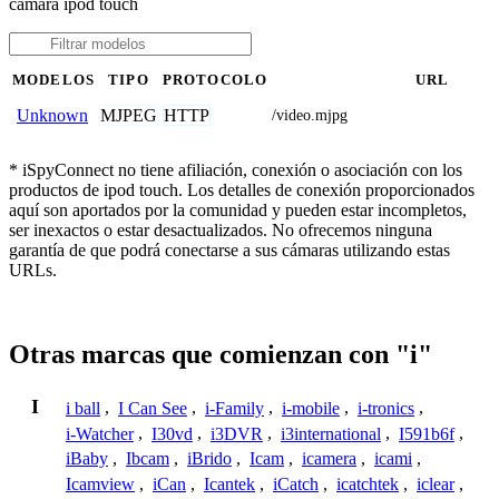
cámara ipod touch
MODELOS
TIPO
PROTOCOLO
URL
MJPEG
HTTP
Unknown
/video.mjpg
* iSpyConnect no tiene afiliación, conexión o asociación con los
productos de ipod touch. Los detalles de conexión proporcionados
aquí son aportados por la comunidad y pueden estar incompletos,
ser inexactos o estar desactualizados. No ofrecemos ninguna
garantía de que podrá conectarse a sus cámaras utilizando estas
URLs.
Otras marcas que comienzan con "i"
I
i ball
,
I Can See
,
i-Family
,
i-mobile
,
i-tronics
,
i-Watcher
,
I30vd
,
i3DVR
,
i3international
,
I591b6f
,
iBaby
,
Ibcam
,
iBrido
,
Icam
,
icamera
,
icami
,
Icamview
,
iCan
,
Icantek
,
iCatch
,
icatchtek
,
iclear
,