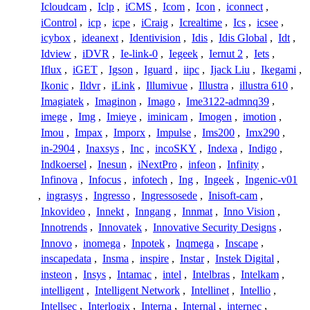
Icloudcam
,
Iclp
,
iCMS
,
Icom
,
Icon
,
iconnect
,
iControl
,
icp
,
icpe
,
iCraig
,
Icrealtime
,
Ics
,
icsee
,
icybox
,
ideanext
,
Identivision
,
Idis
,
Idis Global
,
Idt
,
Idview
,
iDVR
,
Ie-link-0
,
Iegeek
,
Iernut 2
,
Iets
,
Iflux
,
iGET
,
Igson
,
Iguard
,
iipc
,
Ijack Liu
,
Ikegami
,
Ikonic
,
Ildvr
,
iLink
,
Illumivue
,
Illustra
,
illustra 610
,
Imagiatek
,
Imaginon
,
Imago
,
Ime3122-admnq39
,
imege
,
Img
,
Imieye
,
iminicam
,
Imogen
,
imotion
,
Imou
,
Impax
,
Imporx
,
Impulse
,
Ims200
,
Imx290
,
in-2904
,
Inaxsys
,
Inc
,
incoSKY
,
Indexa
,
Indigo
,
Indkoersel
,
Inesun
,
iNextPro
,
infeon
,
Infinity
,
Infinova
,
Infocus
,
infotech
,
Ing
,
Ingeek
,
Ingenic-v01
,
ingrasys
,
Ingresso
,
Ingressosede
,
Inisoft-cam
,
Inkovideo
,
Innekt
,
Inngang
,
Innmat
,
Inno Vision
,
Innotrends
,
Innovatek
,
Innovative Security Designs
,
Innovo
,
inomega
,
Inpotek
,
Inqmega
,
Inscape
,
inscapedata
,
Insma
,
inspire
,
Instar
,
Instek Digital
,
insteon
,
Insys
,
Intamac
,
intel
,
Intelbras
,
Intelkam
,
intelligent
,
Intelligent Network
,
Intellinet
,
Intellio
,
Intellsec
,
Interlogix
,
Interna
,
Internal
,
internec
,