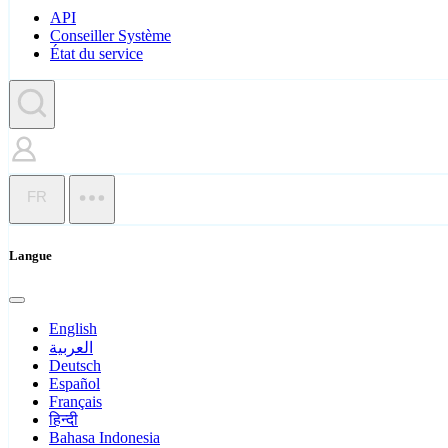
API
Conseiller Système
État du service
FR
Langue
English
العربية
Deutsch
Español
Français
हिन्दी
Bahasa Indonesia