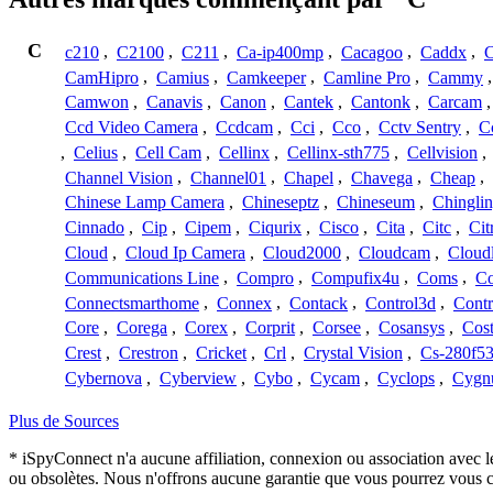
C
c210
,
C2100
,
C211
,
Ca-ip400mp
,
Cacagoo
,
Caddx
,
C
CamHipro
,
Camius
,
Camkeeper
,
Camline Pro
,
Cammy
Camwon
,
Canavis
,
Canon
,
Cantek
,
Cantonk
,
Carcam
Ccd Video Camera
,
Ccdcam
,
Cci
,
Cco
,
Cctv Sentry
,
C
,
Celius
,
Cell Cam
,
Cellinx
,
Cellinx-sth775
,
Cellvision
,
Channel Vision
,
Channel01
,
Chapel
,
Chavega
,
Cheap
,
Chinese Lamp Camera
,
Chineseptz
,
Chineseum
,
Chingli
Cinnado
,
Cip
,
Cipem
,
Ciqurix
,
Cisco
,
Cita
,
Citc
,
Cit
Cloud
,
Cloud Ip Camera
,
Cloud2000
,
Cloudcam
,
Cloud
Communications Line
,
Compro
,
Compufix4u
,
Coms
,
C
Connectsmarthome
,
Connex
,
Contack
,
Control3d
,
Contr
Core
,
Corega
,
Corex
,
Corprit
,
Corsee
,
Cosansys
,
Cost
Crest
,
Crestron
,
Cricket
,
Crl
,
Crystal Vision
,
Cs-280f5
Cybernova
,
Cyberview
,
Cybo
,
Cycam
,
Cyclops
,
Cygn
Plus de Sources
* iSpyConnect n'a aucune affiliation, connexion ou association avec l
ou obsolètes. Nous n'offrons aucune garantie que vous pourrez vous c