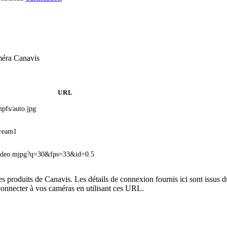
méra Canavis
URL
mpfs/auto.jpg
tream1
ideo.mjpg?q=30&fps=33&id=0.5
es produits de Canavis. Les détails de connexion fournis ici sont issu
onnecter à vos caméras en utilisant ces URL.