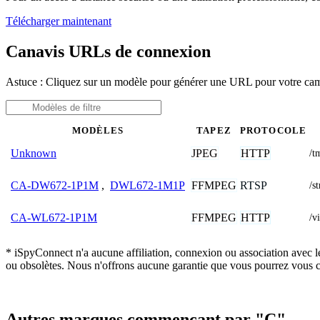
Télécharger maintenant
Canavis URLs de connexion
Astuce : Cliquez sur un modèle pour générer une URL pour votre ca
MODÈLES
TAPEZ
PROTOCOLE
JPEG
HTTP
Unknown
/t
FFMPEG
RTSP
CA-DW672-1P1M
,
DWL672-1M1P
/s
FFMPEG
HTTP
CA-WL672-1P1M
/v
* iSpyConnect n'a aucune affiliation, connexion ou association avec l
ou obsolètes. Nous n'offrons aucune garantie que vous pourrez vous c
Autres marques commençant par "C"