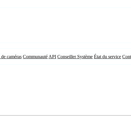
 de caméras
Communauté
API
Conseiller Système
État du service
Cont