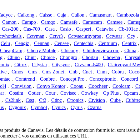
adyce
,
Caikong
,
Caisse
,
Caja
,
Calion
,
Camasmart
,
Cambozola
,
Camon
,
Campo
,
Camqo
,
Camsafe
,
Camscam
,
Camsee
,
Camsp
,
Cas-200
,
Cas-700
,
Casa
,
Casio
,
Casperi
,
Catawba
,
Cb-101ae
ctvhotdeals
,
Cctvman
,
Cctvr3
,
Cctvsecuritypros
,
Cctvstar
,
Ccy
,
Celu
,
Cengiz
,
Cennan
,
Censee
,
Centechia
,
Centrium
,
Centrix
CheapCam
,
Cherry Mobile
,
Chicony
,
Childrenview.com
,
China
,
ng
,
Chino
,
Chint
,
Choice
,
Chongro
,
Chortau
,
Chowha
,
Chrysal
ronix
,
Citrox
,
Citystar
,
Citysync
,
Civs-ipc-6400
,
Clairvoyant Mw
live
,
Cmos
,
Cms
,
Cms Zonet
,
Cnb
,
Cnet
,
Cnm
,
Cobra
,
Coco
omtac
,
Comtrend
,
Conbre
,
Concept Pro
,
Conceptronic
,
Concord
ol4
,
Convision
,
Convo Kontor
,
Cooau
,
Coocheer
,
Coolcam
,
C
ar
,
Costim
,
Cotier
,
Cour
,
Covisec
,
Cowkey
,
Cp Plus
,
Cpcam
3
,
Cs2link
,
Csst
,
Ct2
,
Ctipc
,
Ctronics
,
Ctvision
,
Cube
,
Cubite
us
,
Cygonix
,
Cymbol
,
Cynics
,
Cyrus
,
Czarna
es produits de Canavis. Les détails de connexion fournis ici sont issu
onnecter à vos caméras en utilisant ces URL.