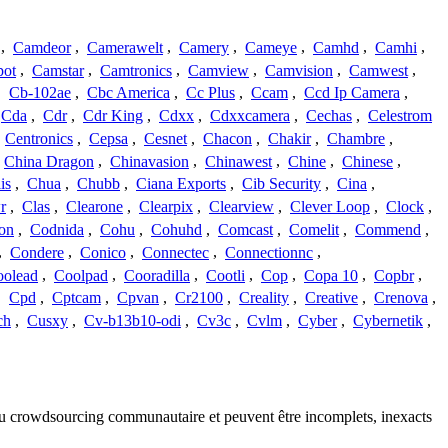
,
Camdeor
,
Camerawelt
,
Camery
,
Cameye
,
Camhd
,
Camhi
,
ot
,
Camstar
,
Camtronics
,
Camview
,
Camvision
,
Camwest
,
,
Cb-102ae
,
Cbc America
,
Cc Plus
,
Ccam
,
Ccd Ip Camera
,
Cda
,
Cdr
,
Cdr King
,
Cdxx
,
Cdxxcamera
,
Cechas
,
Celestrom
,
Centronics
,
Cepsa
,
Cesnet
,
Chacon
,
Chakir
,
Chambre
,
China Dragon
,
Chinavasion
,
Chinawest
,
Chine
,
Chinese
,
is
,
Chua
,
Chubb
,
Ciana Exports
,
Cib Security
,
Cina
,
r
,
Clas
,
Clearone
,
Clearpix
,
Clearview
,
Clever Loop
,
Clock
,
on
,
Codnida
,
Cohu
,
Cohuhd
,
Comcast
,
Comelit
,
Commend
,
,
Condere
,
Conico
,
Connectec
,
Connectionnc
,
oolead
,
Coolpad
,
Cooradilla
,
Cootli
,
Cop
,
Copa 10
,
Copbr
,
,
Cpd
,
Cptcam
,
Cpvan
,
Cr2100
,
Creality
,
Creative
,
Crenova
,
ch
,
Cusxy
,
Cv-b13b10-odi
,
Cv3c
,
Cvlm
,
Cyber
,
Cybernetik
,
s du crowdsourcing communautaire et peuvent être incomplets, inexacts