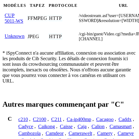
MODÈLES
TAPEZ
PROTOCOLE
URL
CUP
/videostream.asf?user=[USER
FFMPEG
HTTP
SSWORD]&resolution=[WIDTH
5011-WS
/cgi-bin/guest/Video.cgi?media
Unknown
JPEG
HTTP
[CHANNEL]
* iSpyConnect n'a aucune affiliation, connexion ou association avec
les produits de Cib Security. Les détails de connexion fournis ici
sont issus du crowdsourcing communautaire et peuvent être
incomplets, inexacts ou obsolètes. Nous n'offrons aucune garantie
que vous pourrez vous connecter à vos caméras en utilisant ces
URL.
Autres marques commençant par "C"
C
c210
,
C2100
,
C211
,
Ca-ip400mp
,
Cacagoo
,
Caddx
,
Cadyce
,
Caikong
,
Caisse
,
Caja
,
Calion
,
Camasmart
,
Cambozola
,
Camdeor
,
Camerawelt
,
Camery
,
Cameye