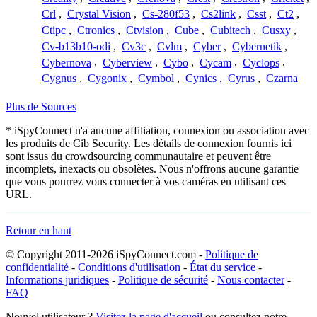
Crl
,
Crystal Vision
,
Cs-280f53
,
Cs2link
,
Csst
,
Ct2
,
Ctipc
,
Ctronics
,
Ctvision
,
Cube
,
Cubitech
,
Cusxy
,
Cv-b13b10-odi
,
Cv3c
,
Cvlm
,
Cyber
,
Cybernetik
,
Cybernova
,
Cyberview
,
Cybo
,
Cycam
,
Cyclops
,
Cygnus
,
Cygonix
,
Cymbol
,
Cynics
,
Cyrus
,
Czarna
Plus de Sources
* iSpyConnect n'a aucune affiliation, connexion ou association avec
les produits de Cib Security. Les détails de connexion fournis ici
sont issus du crowdsourcing communautaire et peuvent être
incomplets, inexacts ou obsolètes. Nous n'offrons aucune garantie
que vous pourrez vous connecter à vos caméras en utilisant ces
URL.
Retour en haut
© Copyright 2011-2026 iSpyConnect.com -
Politique de
confidentialité
-
Conditions d'utilisation
-
État du service
-
Informations juridiques
-
Politique de sécurité
-
Nous contacter
-
FAQ
Nouvel utilisateur ?
Visitez la page d'accueil
ou consultez notre