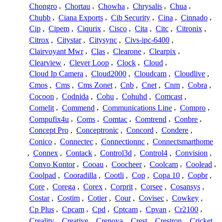
Chongro
,
Chortau
,
Chowha
,
Chrysalis
,
Chua
,
Chubb
,
Ciana Exports
,
Cib Security
,
Cina
,
Cinnado
,
Cip
,
Cipem
,
Ciqurix
,
Cisco
,
Cita
,
Citc
,
Citronix
,
Citrox
,
Citystar
,
Citysync
,
Civs-ipc-6400
,
Clairvoyant Mwr
,
Clas
,
Clearone
,
Clearpix
,
Clearview
,
Clever Loop
,
Clock
,
Cloud
,
Cloud Ip Camera
,
Cloud2000
,
Cloudcam
,
Cloudlive
,
Cmos
,
Cms
,
Cms Zonet
,
Cnb
,
Cnet
,
Cnm
,
Cobra
,
Cocoon
,
Codnida
,
Cohu
,
Cohuhd
,
Comcast
,
Comelit
,
Commend
,
Communications Line
,
Compro
,
Compufix4u
,
Coms
,
Comtac
,
Comtrend
,
Conbre
,
Concept Pro
,
Conceptronic
,
Concord
,
Condere
,
Conico
,
Connectec
,
Connectionnc
,
Connectsmarthome
,
Connex
,
Contack
,
Control3d
,
Control4
,
Convision
,
Convo Kontor
,
Cooau
,
Coocheer
,
Coolcam
,
Coolead
,
Coolpad
,
Cooradilla
,
Cootli
,
Cop
,
Copa 10
,
Copbr
,
Core
,
Corega
,
Corex
,
Corprit
,
Corsee
,
Cosansys
,
Costar
,
Costim
,
Cotier
,
Cour
,
Covisec
,
Cowkey
,
Cp Plus
,
Cpcam
,
Cpd
,
Cptcam
,
Cpvan
,
Cr2100
,
Creality
,
Creative
,
Crenova
,
Crest
,
Crestron
,
Cricket
,