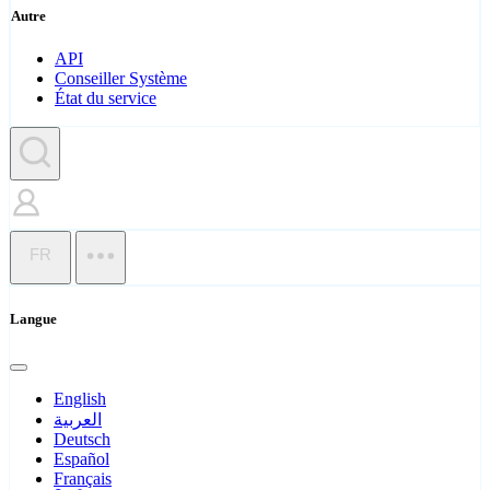
Autre
API
Conseiller Système
État du service
FR
Langue
English
العربية
Deutsch
Español
Français