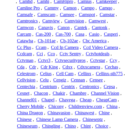
,
Camhd
,
Camhi
,
CamHipro
,
Camius
,
Camkeeper
,
Camline Pro
,
Cammy
,
Camon
,
Campo
,
Camqo
,
Camsafe
,
Camscam
,
Camsee
,
Camspot
,
Camstar
,
Camtronics
,
Camview
,
Camvision
,
Camwest
,
Camwon
,
Canavis
,
Canon
,
Cantek
,
Cantonk
,
Carcam
,
Cas-200
,
Cas-700
,
Casa
,
Casio
,
Casperi
,
Catawba
,
Cb-101ae
,
Cb-102ae
,
Cbc America
,
Cc Plus
,
Ccam
,
Ccd Ip Camera
,
Ccd Video Camera
,
Ccdcam
,
Cci
,
Cco
,
Cctv Sentry
,
Cctvhotdeals
,
Cctvman
,
Cctvr3
,
Cctvsecuritypros
,
Cctvstar
,
Ccy
,
Cda
,
Cdr
,
Cdr King
,
Cdxx
,
Cdxxcamera
,
Cechas
,
Celestrom
,
Celius
,
Cell Cam
,
Cellinx
,
Cellinx-sth775
,
Cellvision
,
Celu
,
Cengiz
,
Cennan
,
Censee
,
Centechia
,
Centrium
,
Centrix
,
Centronics
,
Cepsa
,
Cesnet
,
Chacon
,
Chakir
,
Chambre
,
Channel Vision
,
Channel01
,
Chapel
,
Chavega
,
Cheap
,
CheapCam
,
Cherry Mobile
,
Chicony
,
Childrenview.com
,
China
,
China Dragon
,
Chinavasion
,
Chinawest
,
Chine
,
Chinese
,
Chinese Lamp Camera
,
Chineseptz
,
Chineseum
,
Chingling
,
Chino
,
Chint
,
Choice
,