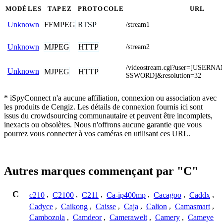
MODÈLES
TAPEZ
PROTOCOLE
URL
FFMPEG
RTSP
Unknown
/stream1
MJPEG
HTTP
Unknown
/stream2
/videostream.cgi?user=[USER
Unknown
MJPEG
HTTP
SSWORD]&resolution=32
* iSpyConnect n'a aucune affiliation, connexion ou association avec
les produits de Cengiz. Les détails de connexion fournis ici sont
issus du crowdsourcing communautaire et peuvent être incomplets,
inexacts ou obsolètes. Nous n'offrons aucune garantie que vous
pourrez vous connecter à vos caméras en utilisant ces URL.
Autres marques commençant par "C"
C
c210
,
C2100
,
C211
,
Ca-ip400mp
,
Cacagoo
,
Caddx
,
Cadyce
,
Caikong
,
Caisse
,
Caja
,
Calion
,
Camasmart
,
Cambozola
,
Camdeor
,
Camerawelt
,
Camery
,
Cameye