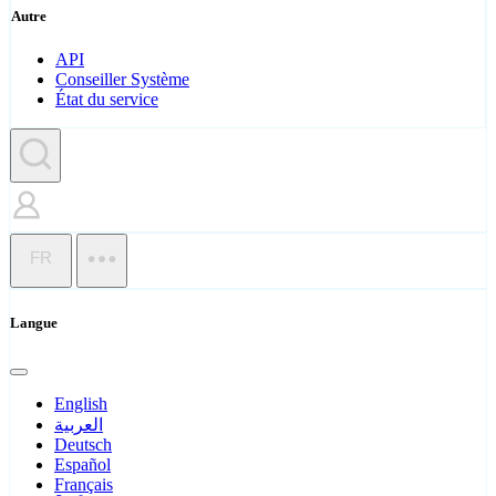
Autre
API
Conseiller Système
État du service
FR
Langue
English
العربية
Deutsch
Español
Français