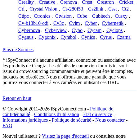
Creality
,
Creative
,
Crenova
,
Crest
,
Crestron
,
Cricket
,
Crl
,
Crystal Vision
,
Cs-280f53
,
Cs2link
,
Csst
,
Ct2
,
Ctipc
,
Ctronics
,
Ctvision
,
Cube
,
Cubitech
,
Cusxy
,
Cv-b13b10-odi
,
Cv3c
,
Cvlm
,
Cyber
,
Cybernetik
,
Cybernova
,
Cyberview
,
Cybo
,
Cycam
,
Cyclops
,
Cygnus
,
Cygonix
,
Cymbol
,
Cynics
,
Cyrus
,
Czarna
Plus de Sources
* iSpyConnect n'a aucune affiliation, connexion ou association avec
les produits de Cengiz. Les détails de connexion fournis ici sont
issus du crowdsourcing communautaire et peuvent être incomplets,
inexacts ou obsolètes. Nous n'offrons aucune garantie que vous
pourrez vous connecter à vos caméras en utilisant ces URL.
Retour en haut
© Copyright 2011-2026 iSpyConnect.com -
Politique de
confidentialité
-
Conditions d'utilisation
-
État du service
-
Informations juridiques
-
Politique de sécurité
-
Nous contacter
-
FAQ
Nouvel utilisateur ?
Visitez la page d'accueil
ou consultez notre