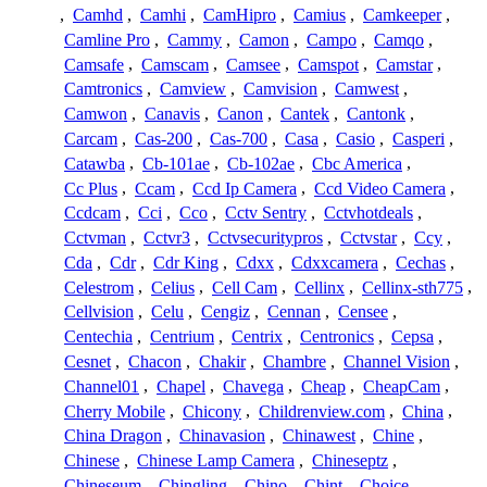
,
Camhd
,
Camhi
,
CamHipro
,
Camius
,
Camkeeper
,
Camline Pro
,
Cammy
,
Camon
,
Campo
,
Camqo
,
Camsafe
,
Camscam
,
Camsee
,
Camspot
,
Camstar
,
Camtronics
,
Camview
,
Camvision
,
Camwest
,
Camwon
,
Canavis
,
Canon
,
Cantek
,
Cantonk
,
Carcam
,
Cas-200
,
Cas-700
,
Casa
,
Casio
,
Casperi
,
Catawba
,
Cb-101ae
,
Cb-102ae
,
Cbc America
,
Cc Plus
,
Ccam
,
Ccd Ip Camera
,
Ccd Video Camera
,
Ccdcam
,
Cci
,
Cco
,
Cctv Sentry
,
Cctvhotdeals
,
Cctvman
,
Cctvr3
,
Cctvsecuritypros
,
Cctvstar
,
Ccy
,
Cda
,
Cdr
,
Cdr King
,
Cdxx
,
Cdxxcamera
,
Cechas
,
Celestrom
,
Celius
,
Cell Cam
,
Cellinx
,
Cellinx-sth775
,
Cellvision
,
Celu
,
Cengiz
,
Cennan
,
Censee
,
Centechia
,
Centrium
,
Centrix
,
Centronics
,
Cepsa
,
Cesnet
,
Chacon
,
Chakir
,
Chambre
,
Channel Vision
,
Channel01
,
Chapel
,
Chavega
,
Cheap
,
CheapCam
,
Cherry Mobile
,
Chicony
,
Childrenview.com
,
China
,
China Dragon
,
Chinavasion
,
Chinawest
,
Chine
,
Chinese
,
Chinese Lamp Camera
,
Chineseptz
,
Chineseum
,
Chingling
,
Chino
,
Chint
,
Choice
,