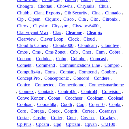
Chongro
,
Chortau
,
Chowha
,
Chrysalis
,
Chua
,
Chubb
,
Ciana Exports
,
Cib Security
,
Cina
,
Cinnado
,
Cip
,
Cipem
,
Ciqurix
,
Cisco
,
Cita
,
Citc
,
Citronix
,
Citrox
,
Citystar
,
Citysync
,
Civs-ipc-6400
,
Clairvoyant Mwr
,
Clas
,
Clearone
,
Clearpix
,
Clearview
,
Clever Loop
,
Clock
,
Cloud
,
Cloud Ip Camera
,
Cloud2000
,
Cloudcam
,
Cloudlive
,
Cmos
,
Cms
,
Cms Zonet
,
Cnb
,
Cnet
,
Cnm
,
Cobra
,
Cocoon
,
Codnida
,
Cohu
,
Cohuhd
,
Comcast
,
Comelit
,
Commend
,
Communications Line
,
Compro
,
Compufix4u
,
Coms
,
Comtac
,
Comtrend
,
Conbre
,
Concept Pro
,
Conceptronic
,
Concord
,
Condere
,
Conico
,
Connectec
,
Connectionnc
,
Connectsmarthome
,
Connex
,
Contack
,
Control3d
,
Control4
,
Convision
,
Convo Kontor
,
Cooau
,
Coocheer
,
Coolcam
,
Coolead
,
Coolpad
,
Cooradilla
,
Cootli
,
Cop
,
Copa 10
,
Copbr
,
Core
,
Corega
,
Corex
,
Corprit
,
Corsee
,
Cosansys
,
Costar
,
Costim
,
Cotier
,
Cour
,
Covisec
,
Cowkey
,
Cp Plus
,
Cpcam
,
Cpd
,
Cptcam
,
Cpvan
,
Cr2100
,