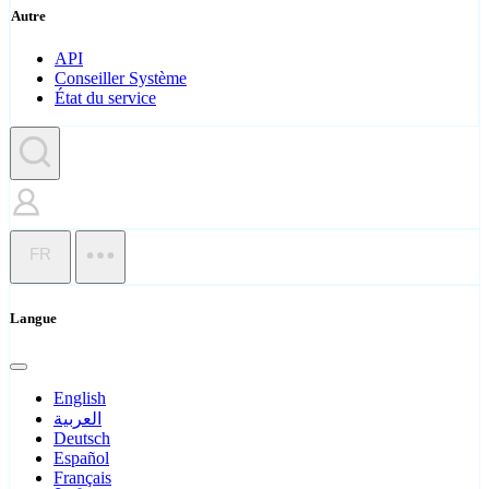
Autre
API
Conseiller Système
État du service
FR
Langue
English
العربية
Deutsch
Español
Français