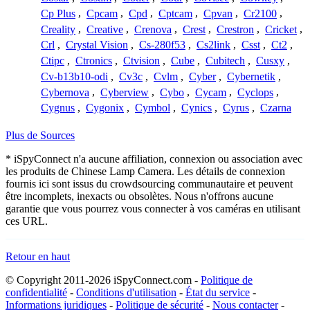
Cp Plus
,
Cpcam
,
Cpd
,
Cptcam
,
Cpvan
,
Cr2100
,
Creality
,
Creative
,
Crenova
,
Crest
,
Crestron
,
Cricket
,
Crl
,
Crystal Vision
,
Cs-280f53
,
Cs2link
,
Csst
,
Ct2
,
Ctipc
,
Ctronics
,
Ctvision
,
Cube
,
Cubitech
,
Cusxy
,
Cv-b13b10-odi
,
Cv3c
,
Cvlm
,
Cyber
,
Cybernetik
,
Cybernova
,
Cyberview
,
Cybo
,
Cycam
,
Cyclops
,
Cygnus
,
Cygonix
,
Cymbol
,
Cynics
,
Cyrus
,
Czarna
Plus de Sources
* iSpyConnect n'a aucune affiliation, connexion ou association avec
les produits de Chinese Lamp Camera. Les détails de connexion
fournis ici sont issus du crowdsourcing communautaire et peuvent
être incomplets, inexacts ou obsolètes. Nous n'offrons aucune
garantie que vous pourrez vous connecter à vos caméras en utilisant
ces URL.
Retour en haut
© Copyright 2011-2026 iSpyConnect.com -
Politique de
confidentialité
-
Conditions d'utilisation
-
État du service
-
Informations juridiques
-
Politique de sécurité
-
Nous contacter
-