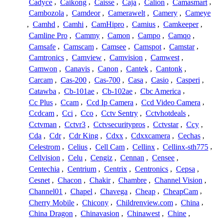
Cadyce
,
Caikong
,
Caisse
,
Caja
,
Calion
,
Camasmart
,
Cambozola
,
Camdeor
,
Camerawelt
,
Camery
,
Cameye
,
Camhd
,
Camhi
,
CamHipro
,
Camius
,
Camkeeper
,
Camline Pro
,
Cammy
,
Camon
,
Campo
,
Camqo
,
Camsafe
,
Camscam
,
Camsee
,
Camspot
,
Camstar
,
Camtronics
,
Camview
,
Camvision
,
Camwest
,
Camwon
,
Canavis
,
Canon
,
Cantek
,
Cantonk
,
Carcam
,
Cas-200
,
Cas-700
,
Casa
,
Casio
,
Casperi
,
Catawba
,
Cb-101ae
,
Cb-102ae
,
Cbc America
,
Cc Plus
,
Ccam
,
Ccd Ip Camera
,
Ccd Video Camera
,
Ccdcam
,
Cci
,
Cco
,
Cctv Sentry
,
Cctvhotdeals
,
Cctvman
,
Cctvr3
,
Cctvsecuritypros
,
Cctvstar
,
Ccy
,
Cda
,
Cdr
,
Cdr King
,
Cdxx
,
Cdxxcamera
,
Cechas
,
Celestrom
,
Celius
,
Cell Cam
,
Cellinx
,
Cellinx-sth775
,
Cellvision
,
Celu
,
Cengiz
,
Cennan
,
Censee
,
Centechia
,
Centrium
,
Centrix
,
Centronics
,
Cepsa
,
Cesnet
,
Chacon
,
Chakir
,
Chambre
,
Channel Vision
,
Channel01
,
Chapel
,
Chavega
,
Cheap
,
CheapCam
,
Cherry Mobile
,
Chicony
,
Childrenview.com
,
China
,
China Dragon
,
Chinavasion
,
Chinawest
,
Chine
,