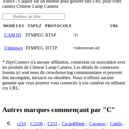
Astuce : Cliquez sur un modèle pour générer une URL pour votre
caméra Chinese Lamp Camera
MODÈLES
TAPEZ
PROTOCOLE
URL
FFMPEG
RTSP
CAM HI
/11
FFMPEG
HTTP
Unknown
/videostream.asf
* iSpyConnect n'a aucune affiliation, connexion ou association avec
les produits de Chinese Lamp Camera. Les détails de connexion
fournis ici sont issus du crowdsourcing communautaire et peuvent
être incomplets, inexacts ou obsolètes. Nous n'offrons aucune
garantie que vous pourrez vous connecter à vos caméras en utilisant
ces URL.
Autres marques commençant par "C"
C
c210
,
C2100
,
C211
,
Ca-ip400mp
,
Cacagoo
,
Caddx
,