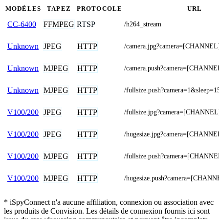
MODÈLES
TAPEZ
PROTOCOLE
URL
FFMPEG
RTSP
CC-6400
/h264_stream
JPEG
HTTP
Unknown
/camera.jpg?camera=[CHANNEL
MJPEG
HTTP
Unknown
/camera.push?camera=[CHANNE
MJPEG
HTTP
Unknown
/fullsize.push?camera=1&sleep=1
JPEG
HTTP
V100/200
/fullsize.jpg?camera=[CHANNEL
JPEG
HTTP
V100/200
/hugesize.jpg?camera=[CHANNE
MJPEG
HTTP
V100/200
/fullsize.push?camera=[CHANNE
MJPEG
HTTP
V100/200
/hugesize.push?camera=[CHANN
* iSpyConnect n'a aucune affiliation, connexion ou association avec
les produits de Convision. Les détails de connexion fournis ici sont