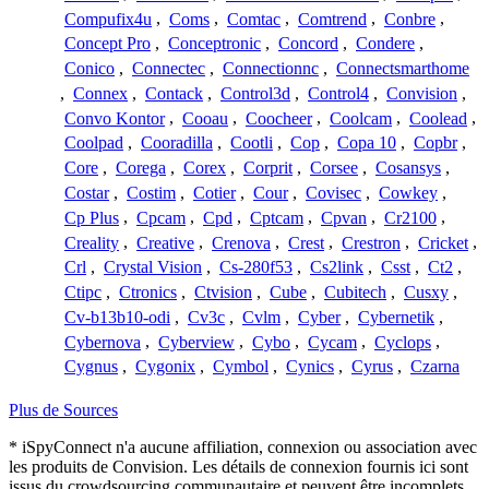
Compufix4u
,
Coms
,
Comtac
,
Comtrend
,
Conbre
,
Concept Pro
,
Conceptronic
,
Concord
,
Condere
,
Conico
,
Connectec
,
Connectionnc
,
Connectsmarthome
,
Connex
,
Contack
,
Control3d
,
Control4
,
Convision
,
Convo Kontor
,
Cooau
,
Coocheer
,
Coolcam
,
Coolead
,
Coolpad
,
Cooradilla
,
Cootli
,
Cop
,
Copa 10
,
Copbr
,
Core
,
Corega
,
Corex
,
Corprit
,
Corsee
,
Cosansys
,
Costar
,
Costim
,
Cotier
,
Cour
,
Covisec
,
Cowkey
,
Cp Plus
,
Cpcam
,
Cpd
,
Cptcam
,
Cpvan
,
Cr2100
,
Creality
,
Creative
,
Crenova
,
Crest
,
Crestron
,
Cricket
,
Crl
,
Crystal Vision
,
Cs-280f53
,
Cs2link
,
Csst
,
Ct2
,
Ctipc
,
Ctronics
,
Ctvision
,
Cube
,
Cubitech
,
Cusxy
,
Cv-b13b10-odi
,
Cv3c
,
Cvlm
,
Cyber
,
Cybernetik
,
Cybernova
,
Cyberview
,
Cybo
,
Cycam
,
Cyclops
,
Cygnus
,
Cygonix
,
Cymbol
,
Cynics
,
Cyrus
,
Czarna
Plus de Sources
* iSpyConnect n'a aucune affiliation, connexion ou association avec
les produits de Convision. Les détails de connexion fournis ici sont
issus du crowdsourcing communautaire et peuvent être incomplets,