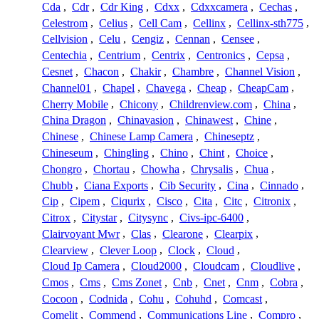
Cda
,
Cdr
,
Cdr King
,
Cdxx
,
Cdxxcamera
,
Cechas
,
Celestrom
,
Celius
,
Cell Cam
,
Cellinx
,
Cellinx-sth775
,
Cellvision
,
Celu
,
Cengiz
,
Cennan
,
Censee
,
Centechia
,
Centrium
,
Centrix
,
Centronics
,
Cepsa
,
Cesnet
,
Chacon
,
Chakir
,
Chambre
,
Channel Vision
,
Channel01
,
Chapel
,
Chavega
,
Cheap
,
CheapCam
,
Cherry Mobile
,
Chicony
,
Childrenview.com
,
China
,
China Dragon
,
Chinavasion
,
Chinawest
,
Chine
,
Chinese
,
Chinese Lamp Camera
,
Chineseptz
,
Chineseum
,
Chingling
,
Chino
,
Chint
,
Choice
,
Chongro
,
Chortau
,
Chowha
,
Chrysalis
,
Chua
,
Chubb
,
Ciana Exports
,
Cib Security
,
Cina
,
Cinnado
,
Cip
,
Cipem
,
Ciqurix
,
Cisco
,
Cita
,
Citc
,
Citronix
,
Citrox
,
Citystar
,
Citysync
,
Civs-ipc-6400
,
Clairvoyant Mwr
,
Clas
,
Clearone
,
Clearpix
,
Clearview
,
Clever Loop
,
Clock
,
Cloud
,
Cloud Ip Camera
,
Cloud2000
,
Cloudcam
,
Cloudlive
,
Cmos
,
Cms
,
Cms Zonet
,
Cnb
,
Cnet
,
Cnm
,
Cobra
,
Cocoon
,
Codnida
,
Cohu
,
Cohuhd
,
Comcast
,
Comelit
,
Commend
,
Communications Line
,
Compro
,