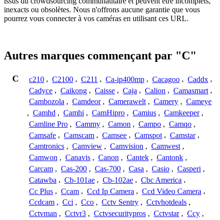
issus du crowdsourcing communautaire et peuvent être incomplets,
inexacts ou obsolètes. Nous n'offrons aucune garantie que vous
pourrez vous connecter à vos caméras en utilisant ces URL.
Autres marques commençant par "C"
C
c210
,
C2100
,
C211
,
Ca-ip400mp
,
Cacagoo
,
Caddx
,
Cadyce
,
Caikong
,
Caisse
,
Caja
,
Calion
,
Camasmart
,
Cambozola
,
Camdeor
,
Camerawelt
,
Camery
,
Cameye
,
Camhd
,
Camhi
,
CamHipro
,
Camius
,
Camkeeper
,
Camline Pro
,
Cammy
,
Camon
,
Campo
,
Camqo
,
Camsafe
,
Camscam
,
Camsee
,
Camspot
,
Camstar
,
Camtronics
,
Camview
,
Camvision
,
Camwest
,
Camwon
,
Canavis
,
Canon
,
Cantek
,
Cantonk
,
Carcam
,
Cas-200
,
Cas-700
,
Casa
,
Casio
,
Casperi
,
Catawba
,
Cb-101ae
,
Cb-102ae
,
Cbc America
,
Cc Plus
,
Ccam
,
Ccd Ip Camera
,
Ccd Video Camera
,
Ccdcam
,
Cci
,
Cco
,
Cctv Sentry
,
Cctvhotdeals
,
Cctvman
,
Cctvr3
,
Cctvsecuritypros
,
Cctvstar
,
Ccy
,