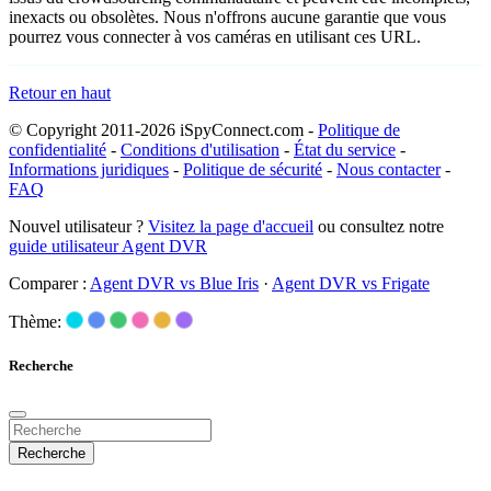
inexacts ou obsolètes. Nous n'offrons aucune garantie que vous
pourrez vous connecter à vos caméras en utilisant ces URL.
Retour en haut
© Copyright 2011-2026 iSpyConnect.com -
Politique de
confidentialité
-
Conditions d'utilisation
-
État du service
-
Informations juridiques
-
Politique de sécurité
-
Nous contacter
-
FAQ
Nouvel utilisateur ?
Visitez la page d'accueil
ou consultez notre
guide utilisateur Agent DVR
Comparer :
Agent DVR vs Blue Iris
·
Agent DVR vs Frigate
Thème:
Recherche
Recherche