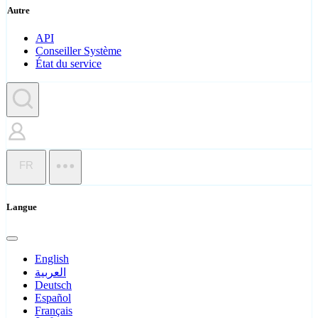
Autre
API
Conseiller Système
État du service
FR
Langue
English
العربية
Deutsch
Español
Français