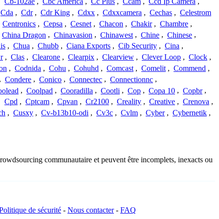
,
Cb-102ae
,
Cbc America
,
Cc Plus
,
Ccam
,
Ccd Ip Camera
,
Cda
,
Cdr
,
Cdr King
,
Cdxx
,
Cdxxcamera
,
Cechas
,
Celestrom
,
Centronics
,
Cepsa
,
Cesnet
,
Chacon
,
Chakir
,
Chambre
,
China Dragon
,
Chinavasion
,
Chinawest
,
Chine
,
Chinese
,
is
,
Chua
,
Chubb
,
Ciana Exports
,
Cib Security
,
Cina
,
r
,
Clas
,
Clearone
,
Clearpix
,
Clearview
,
Clever Loop
,
Clock
,
on
,
Codnida
,
Cohu
,
Cohuhd
,
Comcast
,
Comelit
,
Commend
,
,
Condere
,
Conico
,
Connectec
,
Connectionnc
,
oolead
,
Coolpad
,
Cooradilla
,
Cootli
,
Cop
,
Copa 10
,
Copbr
,
,
Cpd
,
Cptcam
,
Cpvan
,
Cr2100
,
Creality
,
Creative
,
Crenova
,
ch
,
Cusxy
,
Cv-b13b10-odi
,
Cv3c
,
Cvlm
,
Cyber
,
Cybernetik
,
u crowdsourcing communautaire et peuvent être incomplets, inexacts ou
Politique de sécurité
-
Nous contacter
-
FAQ