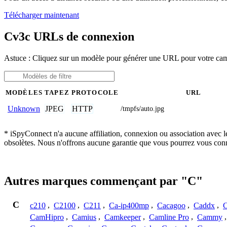
Télécharger maintenant
Cv3c URLs de connexion
Astuce : Cliquez sur un modèle pour générer une URL pour votre c
MODÈLES
TAPEZ
PROTOCOLE
URL
JPEG
HTTP
Unknown
/tmpfs/auto.jpg
* iSpyConnect n'a aucune affiliation, connexion ou association avec l
obsolètes. Nous n'offrons aucune garantie que vous pourrez vous conn
Autres marques commençant par "C"
C
c210
,
C2100
,
C211
,
Ca-ip400mp
,
Cacagoo
,
Caddx
,
C
CamHipro
,
Camius
,
Camkeeper
,
Camline Pro
,
Cammy