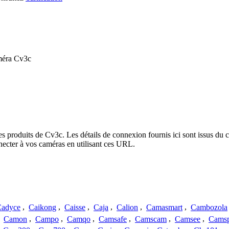
améra Cv3c
es produits de Cv3c. Les détails de connexion fournis ici sont issus d
ecter à vos caméras en utilisant ces URL.
adyce
,
Caikong
,
Caisse
,
Caja
,
Calion
,
Camasmart
,
Cambozola
,
Camon
,
Campo
,
Camqo
,
Camsafe
,
Camscam
,
Camsee
,
Camsp