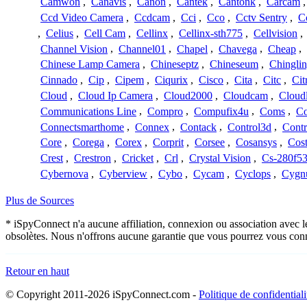
Camwon
,
Canavis
,
Canon
,
Cantek
,
Cantonk
,
Carcam
Ccd Video Camera
,
Ccdcam
,
Cci
,
Cco
,
Cctv Sentry
,
C
,
Celius
,
Cell Cam
,
Cellinx
,
Cellinx-sth775
,
Cellvision
,
Channel Vision
,
Channel01
,
Chapel
,
Chavega
,
Cheap
,
Chinese Lamp Camera
,
Chineseptz
,
Chineseum
,
Chingli
Cinnado
,
Cip
,
Cipem
,
Ciqurix
,
Cisco
,
Cita
,
Citc
,
Cit
Cloud
,
Cloud Ip Camera
,
Cloud2000
,
Cloudcam
,
Cloud
Communications Line
,
Compro
,
Compufix4u
,
Coms
,
C
Connectsmarthome
,
Connex
,
Contack
,
Control3d
,
Contr
Core
,
Corega
,
Corex
,
Corprit
,
Corsee
,
Cosansys
,
Cost
Crest
,
Crestron
,
Cricket
,
Crl
,
Crystal Vision
,
Cs-280f5
Cybernova
,
Cyberview
,
Cybo
,
Cycam
,
Cyclops
,
Cygn
Plus de Sources
* iSpyConnect n'a aucune affiliation, connexion ou association avec l
obsolètes. Nous n'offrons aucune garantie que vous pourrez vous conn
Retour en haut
© Copyright 2011-2026 iSpyConnect.com -
Politique de confidentiali