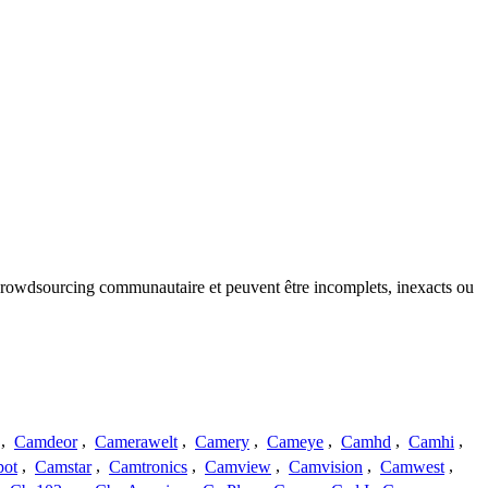
u crowdsourcing communautaire et peuvent être incomplets, inexacts ou
,
Camdeor
,
Camerawelt
,
Camery
,
Cameye
,
Camhd
,
Camhi
,
ot
,
Camstar
,
Camtronics
,
Camview
,
Camvision
,
Camwest
,