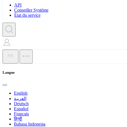
API
Conseiller Système
État du service
FR
Langue
English
العربية
Deutsch
Español
Français
हिन्दी
Bahasa Indonesia