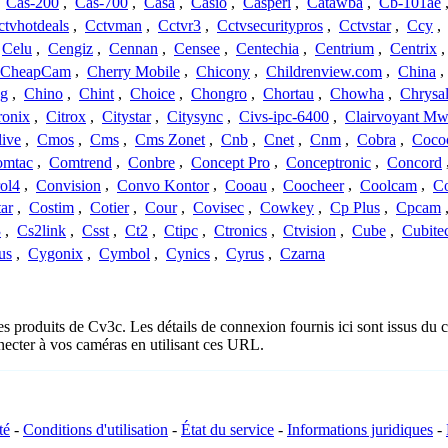
,
Cas-200
,
Cas-700
,
Casa
,
Casio
,
Casperi
,
Catawba
,
Cb-101ae
ctvhotdeals
,
Cctvman
,
Cctvr3
,
Cctvsecuritypros
,
Cctvstar
,
Ccy
,
Celu
,
Cengiz
,
Cennan
,
Censee
,
Centechia
,
Centrium
,
Centrix
CheapCam
,
Cherry Mobile
,
Chicony
,
Childrenview.com
,
China
,
ng
,
Chino
,
Chint
,
Choice
,
Chongro
,
Chortau
,
Chowha
,
Chrysal
ronix
,
Citrox
,
Citystar
,
Citysync
,
Civs-ipc-6400
,
Clairvoyant Mw
live
,
Cmos
,
Cms
,
Cms Zonet
,
Cnb
,
Cnet
,
Cnm
,
Cobra
,
Coco
omtac
,
Comtrend
,
Conbre
,
Concept Pro
,
Conceptronic
,
Concord
ol4
,
Convision
,
Convo Kontor
,
Cooau
,
Coocheer
,
Coolcam
,
C
ar
,
Costim
,
Cotier
,
Cour
,
Covisec
,
Cowkey
,
Cp Plus
,
Cpcam
3
,
Cs2link
,
Csst
,
Ct2
,
Ctipc
,
Ctronics
,
Ctvision
,
Cube
,
Cubite
us
,
Cygonix
,
Cymbol
,
Cynics
,
Cyrus
,
Czarna
es produits de Cv3c. Les détails de connexion fournis ici sont issus d
ecter à vos caméras en utilisant ces URL.
té
-
Conditions d'utilisation
-
État du service
-
Informations juridiques
-