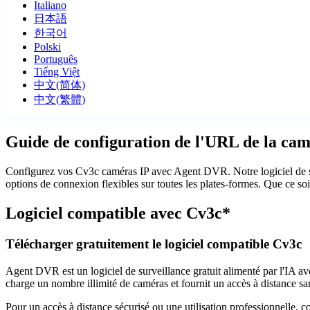
Italiano
日本語
한국어
Polski
Português
Tiếng Việt
中文(简体)
中文(繁體)
Guide de configuration de l'URL de la ca
Configurez vos Cv3c caméras IP avec Agent DVR. Notre logiciel de su
options de connexion flexibles sur toutes les plates-formes. Que ce so
Logiciel compatible avec Cv3c*
Télécharger gratuitement le logiciel compatible Cv3c
Agent DVR est un logiciel de surveillance gratuit alimenté par l'IA ave
charge un nombre illimité de caméras et fournit un accès à distance sa
Pour un accès à distance sécurisé ou une utilisation professionnelle, 