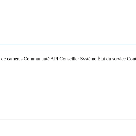
 de caméras
Communauté
API
Conseiller Système
État du service
Cont