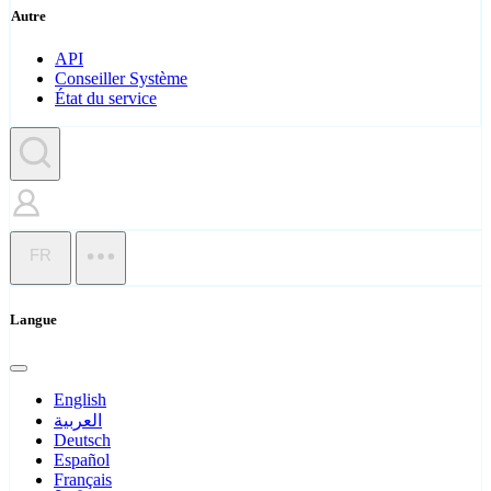
Autre
API
Conseiller Système
État du service
FR
Langue
English
العربية
Deutsch
Español
Français