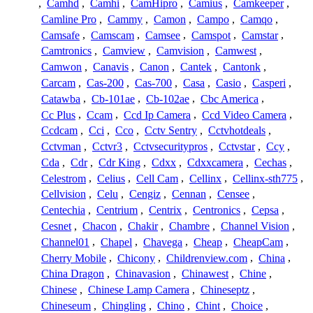
,
Camhd
,
Camhi
,
CamHipro
,
Camius
,
Camkeeper
,
Camline Pro
,
Cammy
,
Camon
,
Campo
,
Camqo
,
Camsafe
,
Camscam
,
Camsee
,
Camspot
,
Camstar
,
Camtronics
,
Camview
,
Camvision
,
Camwest
,
Camwon
,
Canavis
,
Canon
,
Cantek
,
Cantonk
,
Carcam
,
Cas-200
,
Cas-700
,
Casa
,
Casio
,
Casperi
,
Catawba
,
Cb-101ae
,
Cb-102ae
,
Cbc America
,
Cc Plus
,
Ccam
,
Ccd Ip Camera
,
Ccd Video Camera
,
Ccdcam
,
Cci
,
Cco
,
Cctv Sentry
,
Cctvhotdeals
,
Cctvman
,
Cctvr3
,
Cctvsecuritypros
,
Cctvstar
,
Ccy
,
Cda
,
Cdr
,
Cdr King
,
Cdxx
,
Cdxxcamera
,
Cechas
,
Celestrom
,
Celius
,
Cell Cam
,
Cellinx
,
Cellinx-sth775
,
Cellvision
,
Celu
,
Cengiz
,
Cennan
,
Censee
,
Centechia
,
Centrium
,
Centrix
,
Centronics
,
Cepsa
,
Cesnet
,
Chacon
,
Chakir
,
Chambre
,
Channel Vision
,
Channel01
,
Chapel
,
Chavega
,
Cheap
,
CheapCam
,
Cherry Mobile
,
Chicony
,
Childrenview.com
,
China
,
China Dragon
,
Chinavasion
,
Chinawest
,
Chine
,
Chinese
,
Chinese Lamp Camera
,
Chineseptz
,
Chineseum
,
Chingling
,
Chino
,
Chint
,
Choice
,