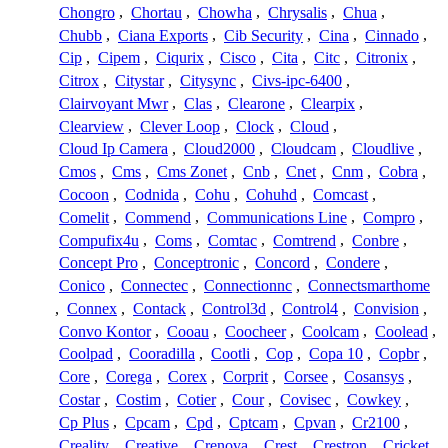
Chongro
,
Chortau
,
Chowha
,
Chrysalis
,
Chua
,
Chubb
,
Ciana Exports
,
Cib Security
,
Cina
,
Cinnado
,
Cip
,
Cipem
,
Ciqurix
,
Cisco
,
Cita
,
Citc
,
Citronix
,
Citrox
,
Citystar
,
Citysync
,
Civs-ipc-6400
,
Clairvoyant Mwr
,
Clas
,
Clearone
,
Clearpix
,
Clearview
,
Clever Loop
,
Clock
,
Cloud
,
Cloud Ip Camera
,
Cloud2000
,
Cloudcam
,
Cloudlive
,
Cmos
,
Cms
,
Cms Zonet
,
Cnb
,
Cnet
,
Cnm
,
Cobra
,
Cocoon
,
Codnida
,
Cohu
,
Cohuhd
,
Comcast
,
Comelit
,
Commend
,
Communications Line
,
Compro
,
Compufix4u
,
Coms
,
Comtac
,
Comtrend
,
Conbre
,
Concept Pro
,
Conceptronic
,
Concord
,
Condere
,
Conico
,
Connectec
,
Connectionnc
,
Connectsmarthome
,
Connex
,
Contack
,
Control3d
,
Control4
,
Convision
,
Convo Kontor
,
Cooau
,
Coocheer
,
Coolcam
,
Coolead
,
Coolpad
,
Cooradilla
,
Cootli
,
Cop
,
Copa 10
,
Copbr
,
Core
,
Corega
,
Corex
,
Corprit
,
Corsee
,
Cosansys
,
Costar
,
Costim
,
Cotier
,
Cour
,
Covisec
,
Cowkey
,
Cp Plus
,
Cpcam
,
Cpd
,
Cptcam
,
Cpvan
,
Cr2100
,
Creality
,
Creative
,
Crenova
,
Crest
,
Crestron
,
Cricket
,