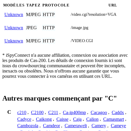
MODÈLES
TAPEZ
PROTOCOLE
URL
MJPEG
HTTP
Unknown
/video.cgi?resolution=VGA
JPEG
HTTP
Unknown
/image.jpg
MJPEG
HTTP
Unknown
/VIDEO.CGI
* iSpyConnect n'a aucune affiliation, connexion ou association avec
les produits de Cas-200. Les détails de connexion fournis ici sont
issus du crowdsourcing communautaire et peuvent être incomplets,
inexacts ou obsolètes. Nous n'offrons aucune garantie que vous
pourrez vous connecter à vos caméras en utilisant ces URL.
Autres marques commençant par "C"
C
c210
,
C2100
,
C211
,
Ca-ip400mp
,
Cacagoo
,
Caddx
,
Cadyce
,
Caikong
,
Caisse
,
Caja
,
Calion
,
Camasmart
,
Cambozola
,
Camdeor
,
Camerawelt
,
Camery
,
Cameye