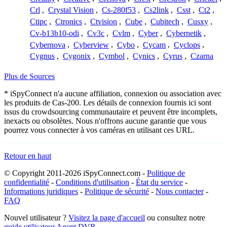
Crl
,
Crystal Vision
,
Cs-280f53
,
Cs2link
,
Csst
,
Ct2
,
Ctipc
,
Ctronics
,
Ctvision
,
Cube
,
Cubitech
,
Cusxy
,
Cv-b13b10-odi
,
Cv3c
,
Cvlm
,
Cyber
,
Cybernetik
,
Cybernova
,
Cyberview
,
Cybo
,
Cycam
,
Cyclops
,
Cygnus
,
Cygonix
,
Cymbol
,
Cynics
,
Cyrus
,
Czarna
Plus de Sources
* iSpyConnect n'a aucune affiliation, connexion ou association avec
les produits de Cas-200. Les détails de connexion fournis ici sont
issus du crowdsourcing communautaire et peuvent être incomplets,
inexacts ou obsolètes. Nous n'offrons aucune garantie que vous
pourrez vous connecter à vos caméras en utilisant ces URL.
Retour en haut
© Copyright 2011-2026 iSpyConnect.com -
Politique de
confidentialité
-
Conditions d'utilisation
-
État du service
-
Informations juridiques
-
Politique de sécurité
-
Nous contacter
-
FAQ
Nouvel utilisateur ?
Visitez la page d'accueil
ou consultez notre
guide utilisateur Agent DVR