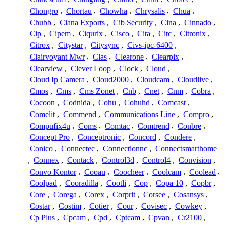
Chongro
,
Chortau
,
Chowha
,
Chrysalis
,
Chua
,
Chubb
,
Ciana Exports
,
Cib Security
,
Cina
,
Cinnado
,
Cip
,
Cipem
,
Ciqurix
,
Cisco
,
Cita
,
Citc
,
Citronix
,
Citrox
,
Citystar
,
Citysync
,
Civs-ipc-6400
,
Clairvoyant Mwr
,
Clas
,
Clearone
,
Clearpix
,
Clearview
,
Clever Loop
,
Clock
,
Cloud
,
Cloud Ip Camera
,
Cloud2000
,
Cloudcam
,
Cloudlive
,
Cmos
,
Cms
,
Cms Zonet
,
Cnb
,
Cnet
,
Cnm
,
Cobra
,
Cocoon
,
Codnida
,
Cohu
,
Cohuhd
,
Comcast
,
Comelit
,
Commend
,
Communications Line
,
Compro
,
Compufix4u
,
Coms
,
Comtac
,
Comtrend
,
Conbre
,
Concept Pro
,
Conceptronic
,
Concord
,
Condere
,
Conico
,
Connectec
,
Connectionnc
,
Connectsmarthome
,
Connex
,
Contack
,
Control3d
,
Control4
,
Convision
,
Convo Kontor
,
Cooau
,
Coocheer
,
Coolcam
,
Coolead
,
Coolpad
,
Cooradilla
,
Cootli
,
Cop
,
Copa 10
,
Copbr
,
Core
,
Corega
,
Corex
,
Corprit
,
Corsee
,
Cosansys
,
Costar
,
Costim
,
Cotier
,
Cour
,
Covisec
,
Cowkey
,
Cp Plus
,
Cpcam
,
Cpd
,
Cptcam
,
Cpvan
,
Cr2100
,