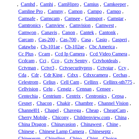
,
Camhd
,
Camhi
,
CamHipro
,
Camius
,
Camkeeper
,
Camline Pro
,
Cammy
,
Camon
,
Campo
,
Camqo
,
Camsafe
,
Camscam
,
Camsee
,
Camspot
,
Camstar
,
Camtronics
,
Camview
,
Camvision
,
Camwest
,
Camwon
,
Canavis
,
Canon
,
Cantek
,
Cantonk
,
Carcam
,
Cas-200
,
Cas-700
,
Casa
,
Casio
,
Casperi
,
Catawba
,
Cb-101ae
,
Cb-102ae
,
Cbc America
,
Cc Plus
,
Ccam
,
Ccd Ip Camera
,
Ccd Video Camera
,
Ccdcam
,
Cci
,
Cco
,
Cctv Sentry
,
Cctvhotdeals
,
Cctvman
,
Cctvr3
,
Cctvsecuritypros
,
Cctvstar
,
Ccy
,
Cda
,
Cdr
,
Cdr King
,
Cdxx
,
Cdxxcamera
,
Cechas
,
Celestrom
,
Celius
,
Cell Cam
,
Cellinx
,
Cellinx-sth775
,
Cellvision
,
Celu
,
Cengiz
,
Cennan
,
Censee
,
Centechia
,
Centrium
,
Centrix
,
Centronics
,
Cepsa
,
Cesnet
,
Chacon
,
Chakir
,
Chambre
,
Channel Vision
,
Channel01
,
Chapel
,
Chavega
,
Cheap
,
CheapCam
,
Cherry Mobile
,
Chicony
,
Childrenview.com
,
China
,
China Dragon
,
Chinavasion
,
Chinawest
,
Chine
,
Chinese
,
Chinese Lamp Camera
,
Chineseptz
,
Chineseum
,
Chingling
,
Chino
,
Chint
,
Choice
,