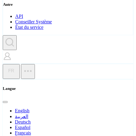
Autre
API
Conseiller Système
État du service
FR
Langue
English
العربية
Deutsch
Español
Français