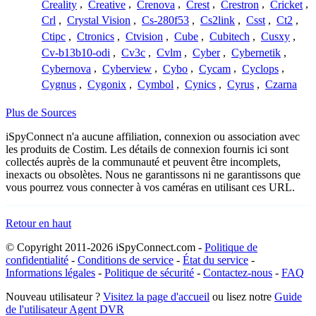
Creality
,
Creative
,
Crenova
,
Crest
,
Crestron
,
Cricket
,
Crl
,
Crystal Vision
,
Cs-280f53
,
Cs2link
,
Csst
,
Ct2
,
Ctipc
,
Ctronics
,
Ctvision
,
Cube
,
Cubitech
,
Cusxy
,
Cv-b13b10-odi
,
Cv3c
,
Cvlm
,
Cyber
,
Cybernetik
,
Cybernova
,
Cyberview
,
Cybo
,
Cycam
,
Cyclops
,
Cygnus
,
Cygonix
,
Cymbol
,
Cynics
,
Cyrus
,
Czarna
Plus de Sources
iSpyConnect n'a aucune affiliation, connexion ou association avec
les produits de Costim. Les détails de connexion fournis ici sont
collectés auprès de la communauté et peuvent être incomplets,
inexacts ou obsolètes. Nous ne garantissons ni ne garantissons que
vous pourrez vous connecter à vos caméras en utilisant ces URL.
Retour en haut
© Copyright 2011-2026 iSpyConnect.com -
Politique de
confidentialité
-
Conditions de service
-
État du service
-
Informations légales
-
Politique de sécurité
-
Contactez-nous
-
FAQ
Nouveau utilisateur ?
Visitez la page d'accueil
ou lisez notre
Guide
de l'utilisateur Agent DVR