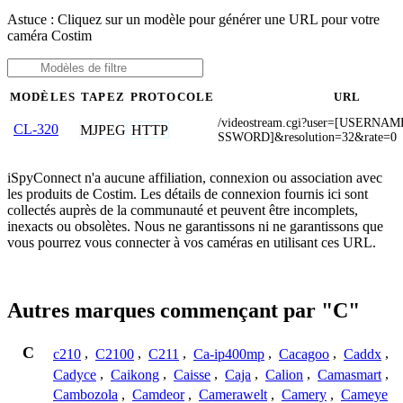
Astuce : Cliquez sur un modèle pour générer une URL pour votre
caméra Costim
MODÈLES
TAPEZ
PROTOCOLE
URL
/videostream.cgi?user=[USERNA
CL-320
MJPEG
HTTP
SSWORD]&resolution=32&rate=0
iSpyConnect n'a aucune affiliation, connexion ou association avec
les produits de Costim. Les détails de connexion fournis ici sont
collectés auprès de la communauté et peuvent être incomplets,
inexacts ou obsolètes. Nous ne garantissons ni ne garantissons que
vous pourrez vous connecter à vos caméras en utilisant ces URL.
Autres marques commençant par "C"
C
c210
,
C2100
,
C211
,
Ca-ip400mp
,
Cacagoo
,
Caddx
,
Cadyce
,
Caikong
,
Caisse
,
Caja
,
Calion
,
Camasmart
,
Cambozola
,
Camdeor
,
Camerawelt
,
Camery
,
Cameye