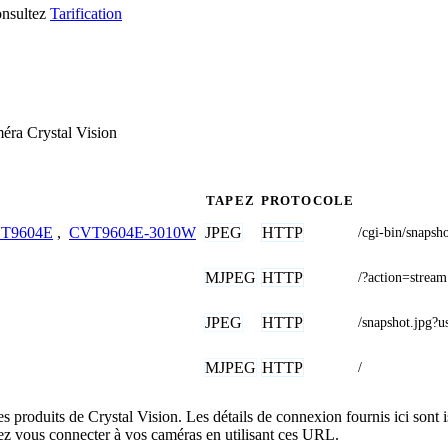
consultez
Tarification
éra Crystal Vision
TAPEZ
PROTOCOLE
JPEG
HTTP
T9604E
,
CVT9604E-3010W
/cgi-bin/sna
MJPEG
HTTP
/?action=stream
JPEG
HTTP
/snapshot.j
MJPEG
HTTP
/
es produits de Crystal Vision. Les détails de connexion fournis ici son
ez vous connecter à vos caméras en utilisant ces URL.