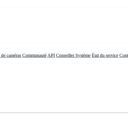
 de caméras
Communauté
API
Conseiller Système
État du service
Cont