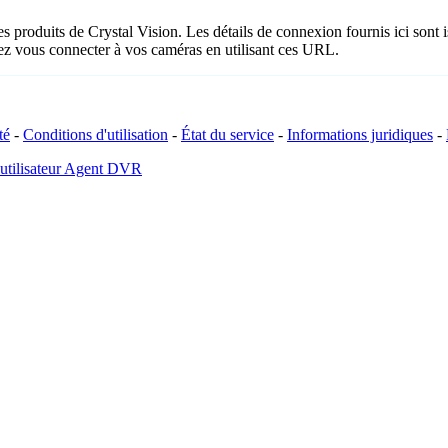
es produits de Crystal Vision. Les détails de connexion fournis ici son
ez vous connecter à vos caméras en utilisant ces URL.
té
-
Conditions d'utilisation
-
État du service
-
Informations juridiques
-
 utilisateur Agent DVR