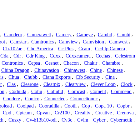
,
Camdeor
,
Camerawelt
,
Camery
,
Cameye
,
Camhd
,
Camhi
,
ot
,
Camstar
,
Camtronics
,
Camview
,
Camvision
,
Camwest
,
,
Cb-102ae
,
Cbc America
,
Cc Plus
,
Ccam
,
Ccd Ip Camera
,
Cda
,
Cdr
,
Cdr King
,
Cdxx
,
Cdxxcamera
,
Cechas
,
Celestrom
,
Centronics
,
Cepsa
,
Cesnet
,
Chacon
,
Chakir
,
Chambre
,
China Dragon
,
Chinavasion
,
Chinawest
,
Chine
,
Chinese
,
is
,
Chua
,
Chubb
,
Ciana Exports
,
Cib Security
,
Cina
,
r
,
Clas
,
Clearone
,
Clearpix
,
Clearview
,
Clever Loop
,
Clock
,
on
,
Codnida
,
Cohu
,
Cohuhd
,
Comcast
,
Comelit
,
Commend
,
,
Condere
,
Conico
,
Connectec
,
Connectionnc
,
oolead
,
Coolpad
,
Cooradilla
,
Cootli
,
Cop
,
Copa 10
,
Copbr
,
,
Cpd
,
Cptcam
,
Cpvan
,
Cr2100
,
Creality
,
Creative
,
Crenova
,
ch
,
Cusxy
,
Cv-b13b10-odi
,
Cv3c
,
Cvlm
,
Cyber
,
Cybernetik
,