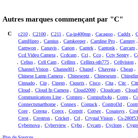
Autres marques commençant par "C"
C
c210
,
C2100
,
C211
,
Ca-ip400mp
,
Cacagoo
,
Caddx
,
C
CamHipro
,
Camius
,
Camkeeper
,
Camline Pro
,
Cammy
Camwon
,
Canavis
,
Canon
,
Cantek
,
Cantonk
,
Carcam
Ccd Video Camera
,
Ccdcam
,
Cci
,
Cco
,
Cctv Sentry
,
C
,
Celius
,
Cell Cam
,
Cellinx
,
Cellinx-sth775
,
Cellvision
,
Channel Vision
,
Channel01
,
Chapel
,
Chavega
,
Cheap
,
Chinese Lamp Camera
,
Chineseptz
,
Chineseum
,
Chingli
Cinnado
,
Cip
,
Cipem
,
Ciqurix
,
Cisco
,
Cita
,
Citc
,
Cit
Cloud
,
Cloud Ip Camera
,
Cloud2000
,
Cloudcam
,
Cloud
Communications Line
,
Compro
,
Compufix4u
,
Coms
,
C
Connectsmarthome
,
Connex
,
Contack
,
Control3d
,
Contr
Core
,
Corega
,
Corex
,
Corprit
,
Corsee
,
Cosansys
,
Cost
Crest
,
Crestron
,
Cricket
,
Crl
,
Crystal Vision
,
Cs-280f5
Cybernova
,
Cyberview
,
Cybo
,
Cycam
,
Cyclops
,
Cygn
Plus de Sources