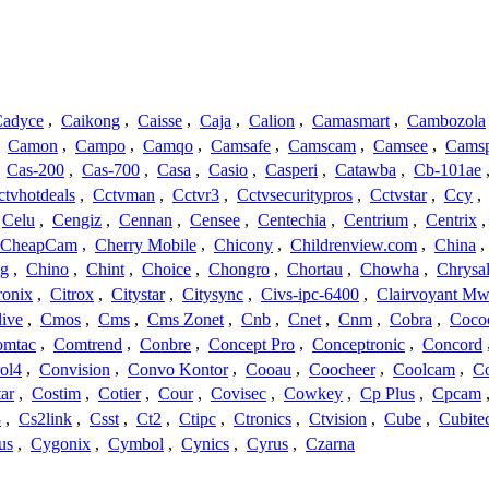
adyce
,
Caikong
,
Caisse
,
Caja
,
Calion
,
Camasmart
,
Cambozola
,
Camon
,
Campo
,
Camqo
,
Camsafe
,
Camscam
,
Camsee
,
Camsp
,
Cas-200
,
Cas-700
,
Casa
,
Casio
,
Casperi
,
Catawba
,
Cb-101ae
ctvhotdeals
,
Cctvman
,
Cctvr3
,
Cctvsecuritypros
,
Cctvstar
,
Ccy
,
Celu
,
Cengiz
,
Cennan
,
Censee
,
Centechia
,
Centrium
,
Centrix
CheapCam
,
Cherry Mobile
,
Chicony
,
Childrenview.com
,
China
,
ng
,
Chino
,
Chint
,
Choice
,
Chongro
,
Chortau
,
Chowha
,
Chrysal
ronix
,
Citrox
,
Citystar
,
Citysync
,
Civs-ipc-6400
,
Clairvoyant Mw
live
,
Cmos
,
Cms
,
Cms Zonet
,
Cnb
,
Cnet
,
Cnm
,
Cobra
,
Coco
omtac
,
Comtrend
,
Conbre
,
Concept Pro
,
Conceptronic
,
Concord
ol4
,
Convision
,
Convo Kontor
,
Cooau
,
Coocheer
,
Coolcam
,
C
ar
,
Costim
,
Cotier
,
Cour
,
Covisec
,
Cowkey
,
Cp Plus
,
Cpcam
3
,
Cs2link
,
Csst
,
Ct2
,
Ctipc
,
Ctronics
,
Ctvision
,
Cube
,
Cubite
us
,
Cygonix
,
Cymbol
,
Cynics
,
Cyrus
,
Czarna