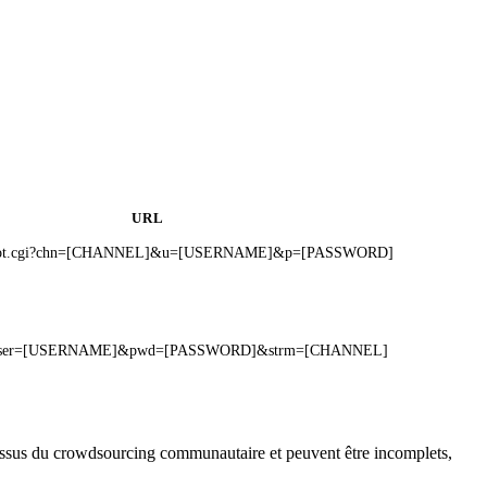
URL
pshot.cgi?chn=[CHANNEL]&u=[USERNAME]&p=[PASSWORD]
pg?user=[USERNAME]&pwd=[PASSWORD]&strm=[CHANNEL]
t issus du crowdsourcing communautaire et peuvent être incomplets,