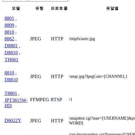
모델
유형
프로토콜
유알엘
8801
,
8809
,
8810
,
JPEG
HTTP
8862
,
/tmpfs/auto.jpg
D8801
,
D8810
,
TH661
8810
,
JPEG
HTTP
/snap.jpg?JpegCam=[CHANNEL]
D8810
T8801
,
FFMPEG
RTSP
/1
JPT3815W-
HD
/snapshot.cgi?user=[USERNAME]&
D6022Y
JPEG
HTTP
WORD]
/cgi-bin/snapshot.cgi?loginuse=[U