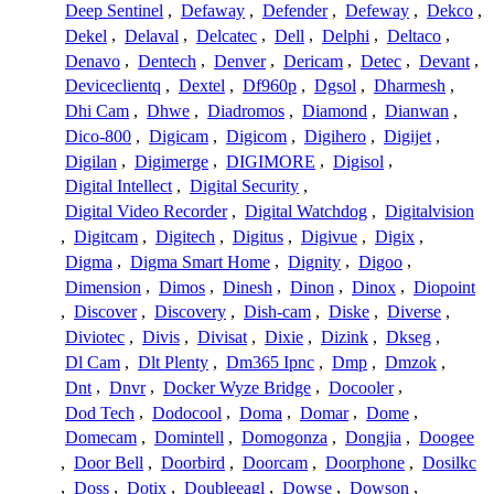
Deep Sentinel
,
Defaway
,
Defender
,
Defeway
,
Dekco
,
Dekel
,
Delaval
,
Delcatec
,
Dell
,
Delphi
,
Deltaco
,
Denavo
,
Dentech
,
Denver
,
Dericam
,
Detec
,
Devant
,
Deviceclientq
,
Dextel
,
Df960p
,
Dgsol
,
Dharmesh
,
Dhi Cam
,
Dhwe
,
Diadromos
,
Diamond
,
Dianwan
,
Dico-800
,
Digicam
,
Digicom
,
Digihero
,
Digijet
,
Digilan
,
Digimerge
,
DIGIMORE
,
Digisol
,
Digital Intellect
,
Digital Security
,
Digital Video Recorder
,
Digital Watchdog
,
Digitalvision
,
Digitcam
,
Digitech
,
Digitus
,
Digivue
,
Digix
,
Digma
,
Digma Smart Home
,
Dignity
,
Digoo
,
Dimension
,
Dimos
,
Dinesh
,
Dinon
,
Dinox
,
Diopoint
,
Discover
,
Discovery
,
Dish-cam
,
Diske
,
Diverse
,
Diviotec
,
Divis
,
Divisat
,
Dixie
,
Dizink
,
Dkseg
,
Dl Cam
,
Dlt Plenty
,
Dm365 Ipnc
,
Dmp
,
Dmzok
,
Dnt
,
Dnvr
,
Docker Wyze Bridge
,
Docooler
,
Dod Tech
,
Dodocool
,
Doma
,
Domar
,
Dome
,
Domecam
,
Domintell
,
Domogonza
,
Dongjia
,
Doogee
,
Door Bell
,
Doorbird
,
Doorcam
,
Doorphone
,
Dosilkc
,
Doss
,
Dotix
,
Doubleeagl
,
Dowse
,
Dowson
,