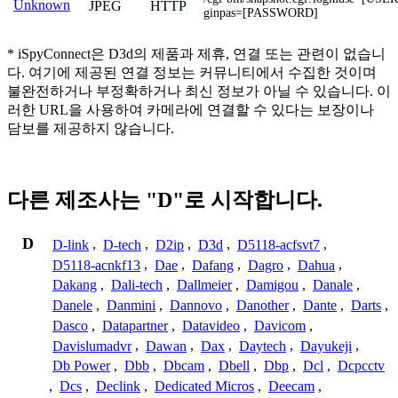
Unknown
JPEG
HTTP
ginpas=[PASSWORD]
* iSpyConnect은 D3d의 제품과 제휴, 연결 또는 관련이 없습니
다. 여기에 제공된 연결 정보는 커뮤니티에서 수집한 것이며
불완전하거나 부정확하거나 최신 정보가 아닐 수 있습니다. 이
러한 URL을 사용하여 카메라에 연결할 수 있다는 보장이나
담보를 제공하지 않습니다.
다른 제조사는 "D"로 시작합니다.
D
D-link
,
D-tech
,
D2ip
,
D3d
,
D5118-acfsvt7
,
D5118-acnkf13
,
Dae
,
Dafang
,
Dagro
,
Dahua
,
Dakang
,
Dali-tech
,
Dallmeier
,
Damigou
,
Danale
,
Danele
,
Danmini
,
Dannovo
,
Danother
,
Dante
,
Darts
,
Dasco
,
Datapartner
,
Datavideo
,
Davicom
,
Davislumadvr
,
Dawan
,
Dax
,
Daytech
,
Dayukeji
,
Db Power
,
Dbb
,
Dbcam
,
Dbell
,
Dbp
,
Dcl
,
Dcpcctv
,
Dcs
,
Declink
,
Dedicated Micros
,
Deecam
,