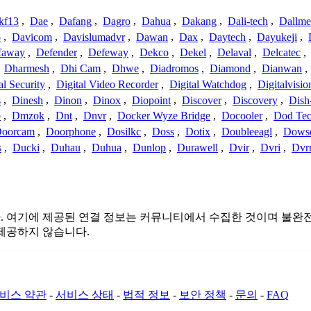
kf13
,
Dae
,
Dafang
,
Dagro
,
Dahua
,
Dakang
,
Dali-tech
,
Dallme
o
,
Davicom
,
Davislumadvr
,
Dawan
,
Dax
,
Daytech
,
Dayukeji
,
faway
,
Defender
,
Defeway
,
Dekco
,
Dekel
,
Delaval
,
Delcatec
,
,
Dharmesh
,
Dhi Cam
,
Dhwe
,
Diadromos
,
Diamond
,
Dianwan
,
al Security
,
Digital Video Recorder
,
Digital Watchdog
,
Digitalvisio
s
,
Dinesh
,
Dinon
,
Dinox
,
Diopoint
,
Discover
,
Discovery
,
Dish
p
,
Dmzok
,
Dnt
,
Dnvr
,
Docker Wyze Bridge
,
Docooler
,
Dod Te
oorcam
,
Doorphone
,
Dosilkc
,
Doss
,
Dotix
,
Doubleeagl
,
Dows
s
,
Ducki
,
Duhau
,
Duhua
,
Dunlop
,
Durawell
,
Dvir
,
Dvri
,
Dvr
이 없습니다. 여기에 제공된 연결 정보는 커뮤니티에서 수집한 것이며
제공하지 않습니다.
비스 약관
-
서비스 상태
-
법적 정보
-
보안 정책
-
문의
-
FAQ