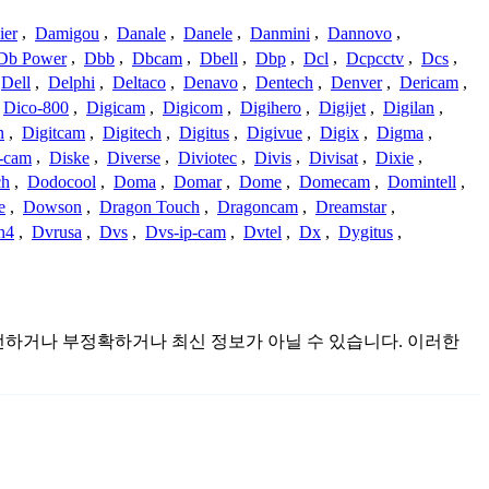
ier
,
Damigou
,
Danale
,
Danele
,
Danmini
,
Dannovo
,
Db Power
,
Dbb
,
Dbcam
,
Dbell
,
Dbp
,
Dcl
,
Dcpcctv
,
Dcs
,
Dell
,
Delphi
,
Deltaco
,
Denavo
,
Dentech
,
Denver
,
Dericam
,
Dico-800
,
Digicam
,
Digicom
,
Digihero
,
Digijet
,
Digilan
,
n
,
Digitcam
,
Digitech
,
Digitus
,
Digivue
,
Digix
,
Digma
,
-cam
,
Diske
,
Diverse
,
Diviotec
,
Divis
,
Divisat
,
Dixie
,
ch
,
Dodocool
,
Doma
,
Domar
,
Dome
,
Domecam
,
Domintell
,
e
,
Dowson
,
Dragon Touch
,
Dragoncam
,
Dreamstar
,
n4
,
Dvrusa
,
Dvs
,
Dvs-ip-cam
,
Dvtel
,
Dx
,
Dygitus
,
 불완전하거나 부정확하거나 최신 정보가 아닐 수 있습니다. 이러한