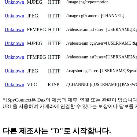
MJPEG
HTTP
Unknown
/image.jpg?type=motion
JPEG
HTTP
Unknown
/image.cgi?camera=[CHANNEL]
FFMPEG
HTTP
Unknown
/videostream.asf?user=[USERNAME]
MJPEG
HTTP
Unknown
/videostream.cgi?user=[USERNAME]
FFMPEG
HTTP
Unknown
/videostream.asf?user=[USERNAME
JPEG
HTTP
Unknown
/snapshot.cgi?user=[USERNAME]&p
VLC
RTSP
Unknown
/[CHANNEL]/[USERNAME]:[PASSWO
* iSpyConnect은 Dax의 제품과 제휴, 연결 또는 관련
URL을 사용하여 카메라에 연결할 수 있다는 보장이나 담보를 
다른 제조사는 "D"로 시작합니다.