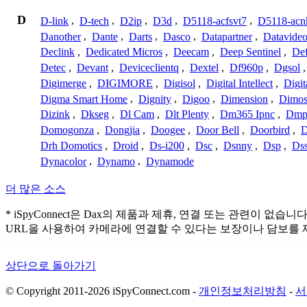
D
D-link
,
D-tech
,
D2ip
,
D3d
,
D5118-acfsvt7
,
D5118-acn
Danother
,
Dante
,
Darts
,
Dasco
,
Datapartner
,
Datavide
Declink
,
Dedicated Micros
,
Deecam
,
Deep Sentinel
,
De
Detec
,
Devant
,
Deviceclientq
,
Dextel
,
Df960p
,
Dgsol
Digimerge
,
DIGIMORE
,
Digisol
,
Digital Intellect
,
Digit
Digma Smart Home
,
Dignity
,
Digoo
,
Dimension
,
Dimo
Dizink
,
Dkseg
,
Dl Cam
,
Dlt Plenty
,
Dm365 Ipnc
,
Dm
Domogonza
,
Dongjia
,
Doogee
,
Door Bell
,
Doorbird
,
D
Drh Domotics
,
Droid
,
Ds-i200
,
Dsc
,
Dsnny
,
Dsp
,
Ds
Dynacolor
,
Dynamo
,
Dynamode
더 많은 소스
* iSpyConnect은 Dax의 제품과 제휴, 연결 또는 관련
URL을 사용하여 카메라에 연결할 수 있다는 보장이나 담보를 
상단으로 돌아가기
© Copyright 2011-2026 iSpyConnect.com -
개인정보처리방침
-
서