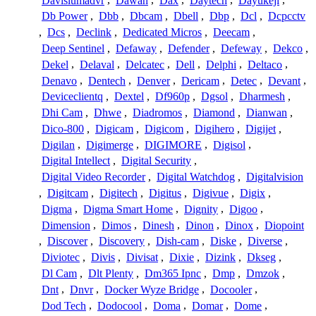
Davislumadvr
,
Dawan
,
Dax
,
Daytech
,
Dayukeji
,
Db Power
,
Dbb
,
Dbcam
,
Dbell
,
Dbp
,
Dcl
,
Dcpcctv
,
Dcs
,
Declink
,
Dedicated Micros
,
Deecam
,
Deep Sentinel
,
Defaway
,
Defender
,
Defeway
,
Dekco
,
Dekel
,
Delaval
,
Delcatec
,
Dell
,
Delphi
,
Deltaco
,
Denavo
,
Dentech
,
Denver
,
Dericam
,
Detec
,
Devant
,
Deviceclientq
,
Dextel
,
Df960p
,
Dgsol
,
Dharmesh
,
Dhi Cam
,
Dhwe
,
Diadromos
,
Diamond
,
Dianwan
,
Dico-800
,
Digicam
,
Digicom
,
Digihero
,
Digijet
,
Digilan
,
Digimerge
,
DIGIMORE
,
Digisol
,
Digital Intellect
,
Digital Security
,
Digital Video Recorder
,
Digital Watchdog
,
Digitalvision
,
Digitcam
,
Digitech
,
Digitus
,
Digivue
,
Digix
,
Digma
,
Digma Smart Home
,
Dignity
,
Digoo
,
Dimension
,
Dimos
,
Dinesh
,
Dinon
,
Dinox
,
Diopoint
,
Discover
,
Discovery
,
Dish-cam
,
Diske
,
Diverse
,
Diviotec
,
Divis
,
Divisat
,
Dixie
,
Dizink
,
Dkseg
,
Dl Cam
,
Dlt Plenty
,
Dm365 Ipnc
,
Dmp
,
Dmzok
,
Dnt
,
Dnvr
,
Docker Wyze Bridge
,
Docooler
,
Dod Tech
,
Dodocool
,
Doma
,
Domar
,
Dome
,