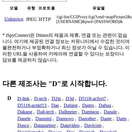
모델
유형
프로토콜
유알엘
/cgi-bin/CGIProxy.fcgi?cmd=snapPicture2&
Unknown
JPEG
HTTP
[USERNAME]&pwd=[PASSWORD]&
* iSpyConnect은 Dimos의 제품과 제휴, 연결 또는 관련이 없습
니다. 여기에 제공된 연결 정보는 커뮤니티에서 수집한 것이며
불완전하거나 부정확하거나 최신 정보가 아닐 수 있습니다. 이
러한 URL을 사용하여 카메라에 연결할 수 있다는 보장이나
담보를 제공하지 않습니다.
다른 제조사는 "D"로 시작합니다.
D
D-link
,
D-tech
,
D2ip
,
D3d
,
D5118-acfsvt7
,
D5118-acnkf13
,
Dae
,
Dafang
,
Dagro
,
Dahua
,
Dakang
,
Dali-tech
,
Dallmeier
,
Damigou
,
Danale
,
Danele
,
Danmini
,
Dannovo
,
Danother
,
Dante
,
Darts
,
Dasco
,
Datapartner
,
Datavideo
,
Davicom
,