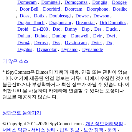
Domecam
,
Domintell
,
Domogonza
,
Dongjia
,
Doogee
,
Door Bell
,
Doorbird
,
Doorcam
,
Doorphone
,
Dosilkc
,
Doss
,
Dotix
,
Doubleeagl
,
Dowse
,
Dowson
,
Dragon Touch
,
Dragoncam
,
Dreamstar
,
Drh Domotics
,
Droid
,
Ds-i200
,
Dsc
,
Dsnny
,
Dsp
,
Dss
,
Ducki
,
Duhau
,
Duhua
,
Dunlop
,
Durawell
,
Dvir
,
Dvri
,
Dvrn4
,
Dvrusa
,
Dvs
,
Dvs-ip-cam
,
Dvtel
,
Dx
,
Dygitus
,
Dynacolor
,
Dynamo
,
Dynamode
더 많은 소스
* iSpyConnect은 Dimos의 제품과 제휴, 연결 또는 관련이 없습
니다. 여기에 제공된 연결 정보는 커뮤니티에서 수집한 것이며
불완전하거나 부정확하거나 최신 정보가 아닐 수 있습니다. 이
러한 URL을 사용하여 카메라에 연결할 수 있다는 보장이나
담보를 제공하지 않습니다.
상단으로 돌아가기
© Copyright 2011-2026 iSpyConnect.com -
개인정보처리방침
-
서비스 약관
-
서비스 상태
-
법적 정보
-
보안 정책
-
문의
-