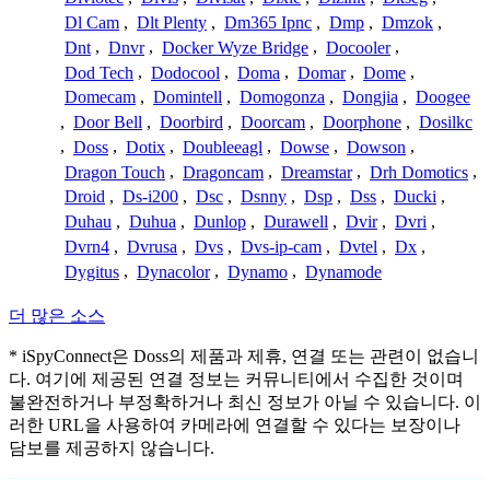
Dl Cam
,
Dlt Plenty
,
Dm365 Ipnc
,
Dmp
,
Dmzok
,
Dnt
,
Dnvr
,
Docker Wyze Bridge
,
Docooler
,
Dod Tech
,
Dodocool
,
Doma
,
Domar
,
Dome
,
Domecam
,
Domintell
,
Domogonza
,
Dongjia
,
Doogee
,
Door Bell
,
Doorbird
,
Doorcam
,
Doorphone
,
Dosilkc
,
Doss
,
Dotix
,
Doubleeagl
,
Dowse
,
Dowson
,
Dragon Touch
,
Dragoncam
,
Dreamstar
,
Drh Domotics
,
Droid
,
Ds-i200
,
Dsc
,
Dsnny
,
Dsp
,
Dss
,
Ducki
,
Duhau
,
Duhua
,
Dunlop
,
Durawell
,
Dvir
,
Dvri
,
Dvrn4
,
Dvrusa
,
Dvs
,
Dvs-ip-cam
,
Dvtel
,
Dx
,
Dygitus
,
Dynacolor
,
Dynamo
,
Dynamode
더 많은 소스
* iSpyConnect은 Doss의 제품과 제휴, 연결 또는 관련이 없습니
다. 여기에 제공된 연결 정보는 커뮤니티에서 수집한 것이며
불완전하거나 부정확하거나 최신 정보가 아닐 수 있습니다. 이
러한 URL을 사용하여 카메라에 연결할 수 있다는 보장이나
담보를 제공하지 않습니다.