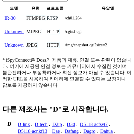
모델
유형
프로토콜
유알엘
FFMPEG
RTSP
IR-30
/ch01.264
MJPEG
HTTP
Unknown
/cgi/sf.cgi
JPEG
HTTP
Unknown
/img/snapshot.cgi?size=2
* iSpyConnect은 Doss의 제품과 제휴, 연결 또는 관련이 없습니
다. 여기에 제공된 연결 정보는 커뮤니티에서 수집한 것이며
불완전하거나 부정확하거나 최신 정보가 아닐 수 있습니다. 이
러한 URL을 사용하여 카메라에 연결할 수 있다는 보장이나
담보를 제공하지 않습니다.
다른 제조사는 "D"로 시작합니다.
D
D-link
,
D-tech
,
D2ip
,
D3d
,
D5118-acfsvt7
,
D5118-acnkf13
,
Dae
,
Dafang
,
Dagro
,
Dahua
,