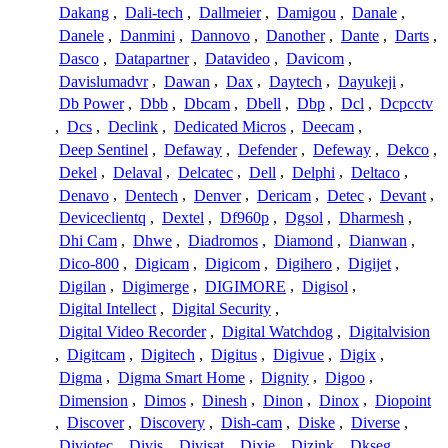
Dakang
,
Dali-tech
,
Dallmeier
,
Damigou
,
Danale
,
Danele
,
Danmini
,
Dannovo
,
Danother
,
Dante
,
Darts
,
Dasco
,
Datapartner
,
Datavideo
,
Davicom
,
Davislumadvr
,
Dawan
,
Dax
,
Daytech
,
Dayukeji
,
Db Power
,
Dbb
,
Dbcam
,
Dbell
,
Dbp
,
Dcl
,
Dcpcctv
,
Dcs
,
Declink
,
Dedicated Micros
,
Deecam
,
Deep Sentinel
,
Defaway
,
Defender
,
Defeway
,
Dekco
,
Dekel
,
Delaval
,
Delcatec
,
Dell
,
Delphi
,
Deltaco
,
Denavo
,
Dentech
,
Denver
,
Dericam
,
Detec
,
Devant
,
Deviceclientq
,
Dextel
,
Df960p
,
Dgsol
,
Dharmesh
,
Dhi Cam
,
Dhwe
,
Diadromos
,
Diamond
,
Dianwan
,
Dico-800
,
Digicam
,
Digicom
,
Digihero
,
Digijet
,
Digilan
,
Digimerge
,
DIGIMORE
,
Digisol
,
Digital Intellect
,
Digital Security
,
Digital Video Recorder
,
Digital Watchdog
,
Digitalvision
,
Digitcam
,
Digitech
,
Digitus
,
Digivue
,
Digix
,
Digma
,
Digma Smart Home
,
Dignity
,
Digoo
,
Dimension
,
Dimos
,
Dinesh
,
Dinon
,
Dinox
,
Diopoint
,
Discover
,
Discovery
,
Dish-cam
,
Diske
,
Diverse
,
Diviotec
,
Divis
,
Divisat
,
Dixie
,
Dizink
,
Dkseg
,