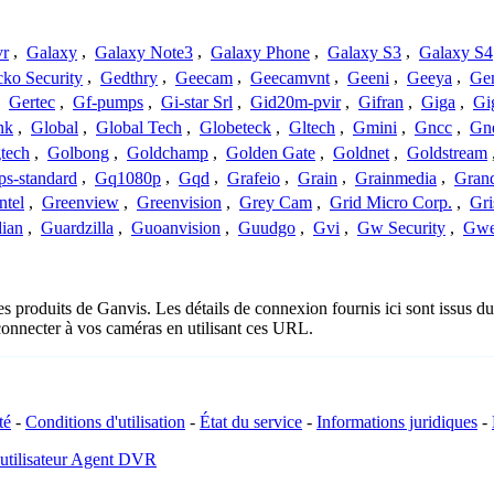
vr
,
Galaxy
,
Galaxy Note3
,
Galaxy Phone
,
Galaxy S3
,
Galaxy S4
ko Security
,
Gedthry
,
Geecam
,
Geecamvnt
,
Geeni
,
Geeya
,
Ge
,
Gertec
,
Gf-pumps
,
Gi-star Srl
,
Gid20m-pvir
,
Gifran
,
Giga
,
Gi
nk
,
Global
,
Global Tech
,
Globeteck
,
Gltech
,
Gmini
,
Gncc
,
Gn
tech
,
Golbong
,
Goldchamp
,
Golden Gate
,
Goldnet
,
Goldstream
s-standard
,
Gq1080p
,
Gqd
,
Grafeio
,
Grain
,
Grainmedia
,
Gran
ntel
,
Greenview
,
Greenvision
,
Grey Cam
,
Grid Micro Corp.
,
Gri
ian
,
Guardzilla
,
Guoanvision
,
Guudgo
,
Gvi
,
Gw Security
,
Gwe
es produits de Ganvis. Les détails de connexion fournis ici sont issus
onnecter à vos caméras en utilisant ces URL.
té
-
Conditions d'utilisation
-
État du service
-
Informations juridiques
-
 utilisateur Agent DVR