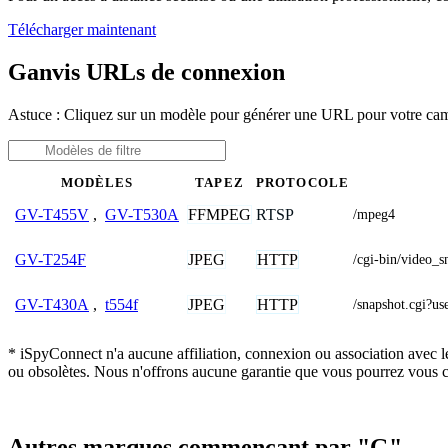
Télécharger maintenant
Ganvis URLs de connexion
Astuce : Cliquez sur un modèle pour générer une URL pour votre ca
MODÈLES
TAPEZ
PROTOCOLE
FFMPEG
RTSP
GV-T455V
,
GV-T530A
/mpeg4
JPEG
HTTP
GV-T254F
/cgi-bin/vide
JPEG
HTTP
GV-T430A
,
t554f
/snapshot.cg
* iSpyConnect n'a aucune affiliation, connexion ou association avec l
ou obsolètes. Nous n'offrons aucune garantie que vous pourrez vous c
Autres marques commençant par "G"