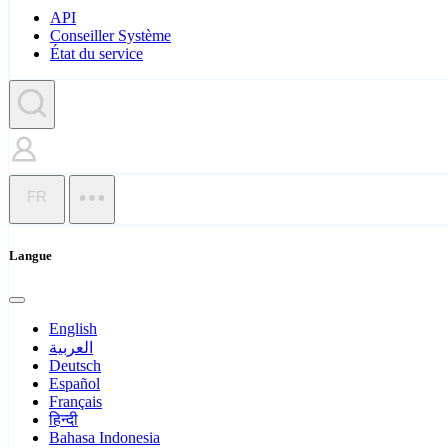
API
Conseiller Système
État du service
FR
Langue
English
العربية
Deutsch
Español
Français
हिन्दी
Bahasa Indonesia