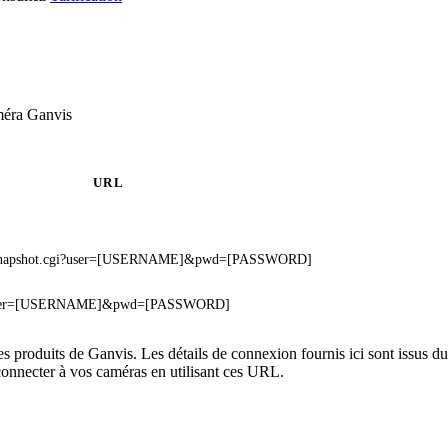
méra Ganvis
URL
o_snapshot.cgi?user=[USERNAME]&pwd=[PASSWORD]
i?user=[USERNAME]&pwd=[PASSWORD]
es produits de Ganvis. Les détails de connexion fournis ici sont issus
onnecter à vos caméras en utilisant ces URL.