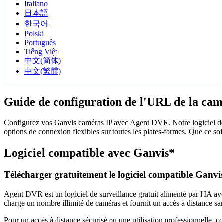
Italiano
日本語
한국어
Polski
Português
Tiếng Việt
中文(简体)
中文(繁體)
Guide de configuration de l'URL de la ca
Configurez vos Ganvis caméras IP avec Agent DVR. Notre logiciel de 
options de connexion flexibles sur toutes les plates-formes. Que ce so
Logiciel compatible avec Ganvis*
Télécharger gratuitement le logiciel compatible Ganvi
Agent DVR est un logiciel de surveillance gratuit alimenté par l'IA ave
charge un nombre illimité de caméras et fournit un accès à distance sa
Pour un accès à distance sécurisé ou une utilisation professionnelle, 