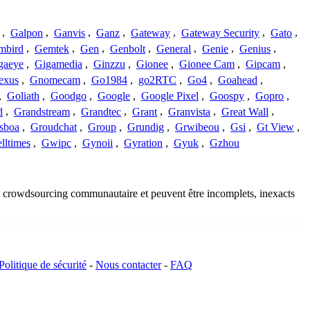
,
Galpon
,
Ganvis
,
Ganz
,
Gateway
,
Gateway Security
,
Gato
,
mbird
,
Gemtek
,
Gen
,
Genbolt
,
General
,
Genie
,
Genius
,
gaeye
,
Gigamedia
,
Ginzzu
,
Gionee
,
Gionee Cam
,
Gipcam
,
exus
,
Gnomecam
,
Go1984
,
go2RTC
,
Go4
,
Goahead
,
,
Goliath
,
Goodgo
,
Google
,
Google Pixel
,
Goospy
,
Gopro
,
d
,
Grandstream
,
Grandtec
,
Grant
,
Granvista
,
Great Wall
,
sboa
,
Groudchat
,
Group
,
Grundig
,
Grwibeou
,
Gsi
,
Gt View
,
lltimes
,
Gwipc
,
Gynoii
,
Gyration
,
Gyuk
,
Gzhou
 du crowdsourcing communautaire et peuvent être incomplets, inexacts
Politique de sécurité
-
Nous contacter
-
FAQ