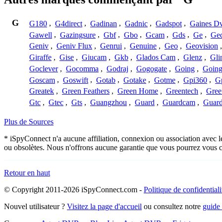
G
G180
,
G4direct
,
Gadinan
,
Gadnic
,
Gadspot
,
Gaines D
Gawell
,
Gazingsure
,
Gbf
,
Gbo
,
Gcam
,
Gds
,
Ge
,
Gec
Geniv
,
Geniv Flux
,
Genrui
,
Genuine
,
Geo
,
Geovision
Giraffe
,
Gise
,
Giucam
,
Gkb
,
Glados Cam
,
Glenz
,
Gli
Goclever
,
Gocomma
,
Godraj
,
Gogogate
,
Going
,
Going
Goscam
,
Goswift
,
Gotab
,
Gotake
,
Gotme
,
Gpi360
,
Gp
Greatek
,
Green Feathers
,
Green Home
,
Greentech
,
Gree
Gtc
,
Gtec
,
Gts
,
Guangzhou
,
Guard
,
Guardcam
,
Guard
Plus de Sources
* iSpyConnect n'a aucune affiliation, connexion ou association avec l
ou obsolètes. Nous n'offrons aucune garantie que vous pourrez vous c
Retour en haut
© Copyright 2011-2026 iSpyConnect.com -
Politique de confidentiali
Nouvel utilisateur ?
Visitez la page d'accueil
ou consultez notre
guide