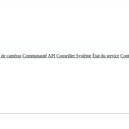
 de caméras
Communauté
API
Conseiller Système
État du service
Cont