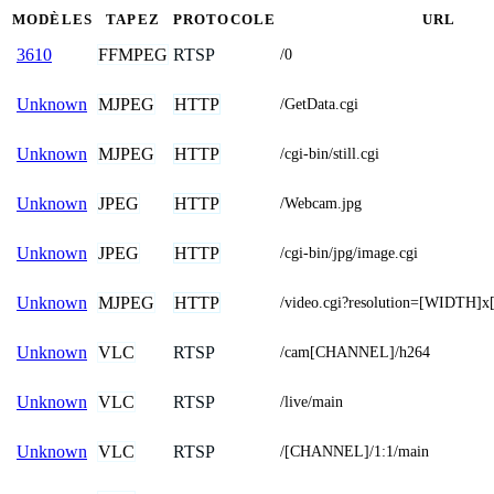
MODÈLES
TAPEZ
PROTOCOLE
URL
FFMPEG
RTSP
3610
/0
MJPEG
HTTP
Unknown
/GetData.cgi
MJPEG
HTTP
Unknown
/cgi-bin/still.cgi
JPEG
HTTP
Unknown
/Webcam.jpg
JPEG
HTTP
Unknown
/cgi-bin/jpg/image.cgi
MJPEG
HTTP
Unknown
/video.cgi?resolution=[WIDTH]
VLC
RTSP
Unknown
/cam[CHANNEL]/h264
VLC
RTSP
Unknown
/live/main
VLC
RTSP
Unknown
/[CHANNEL]/1:1/main