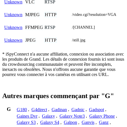
VLC
RTSP
Unknown
MJPEG
HTTP
Unknown
/video.cgi?resolution=VGA
FFMPEG
RTSP
Unknown
/[CHANNEL]
JPEG
HTTP
Unknown
/still.jpg
* iSpyConnect n'a aucune affiliation, connexion ou association avec
les produits de Grand. Les détails de connexion fournis ici sont issus
du crowdsourcing communautaire et peuvent être incomplets,
inexacts ou obsolètes. Nous n'offrons aucune garantie que vous
pourrez vous connecter à vos caméras en utilisant ces URL.
Autres marques commençant par "G"
G
G180
,
G4direct
,
Gadinan
,
Gadnic
,
Gadspot
,
Gaines Dvr
,
Galaxy
,
Galaxy Note3
,
Galaxy Phone
,
Galaxy S3
,
Galaxy S4
,
Galpon
,
Ganvis
,
Ganz
,