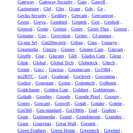
Gateway
,
Gateway Security
,
Gato
,
Gawell
,
Gazingsure
,
Gbf
,
Gbo
,
Gcam
,
Gds
,
Ge
,
Gecko Security
,
Gedthry
,
Geecam
,
Geecamvnt
,
Geeni
,
Geeya
,
Gembird
,
Gemtek
,
Gen
,
Genbolt
,
General
,
Genie
,
Genius
,
Geniv
,
Geniv Flux
,
Genrui
,
Genuine
,
Geo
,
Geovision
,
Gertec
,
Gf-pumps
,
Gi-star Srl
,
Gid20m-pvir
,
Gifran
,
Giga
,
Gigaeye
,
Gigamedia
,
Ginzzu
,
Gionee
,
Gionee Cam
,
Gipcam
,
Giraffe
,
Gise
,
Giucam
,
Gkb
,
Glados Cam
,
Glenz
,
Glink
,
Global
,
Global Tech
,
Globeteck
,
Gltech
,
Gmini
,
Gncc
,
Gnexus
,
Gnomecam
,
Go1984
,
go2RTC
,
Go4
,
Goahead
,
Goclever
,
Gocomma
,
Godraj
,
Gogogate
,
Going
,
Goingtech
,
Golbong
,
Goldchamp
,
Golden Gate
,
Goldnet
,
Goldstream
,
Goliath
,
Goodgo
,
Google
,
Google Pixel
,
Goospy
,
Gopro
,
Goscam
,
Goswift
,
Gotab
,
Gotake
,
Gotme
,
Gpi360
,
Gps-standard
,
Gq1080p
,
Gqd
,
Grafeio
,
Grain
,
Grainmedia
,
Grand
,
Grandstream
,
Grandtec
,
Grant
,
Granvista
,
Great Wall
,
Greatek
,
Green Feathers
,
Green Home
,
Greentech
,
Greentel
,