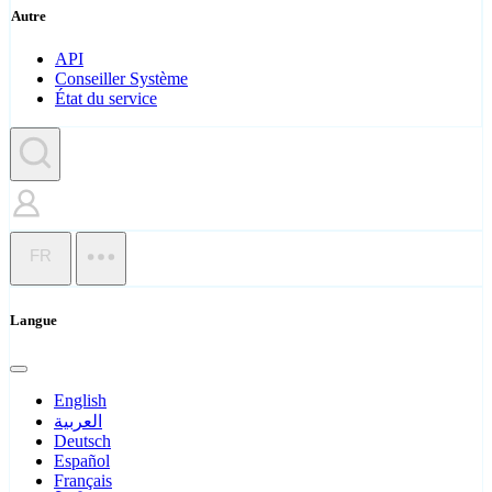
Autre
API
Conseiller Système
État du service
FR
Langue
English
العربية
Deutsch
Español
Français