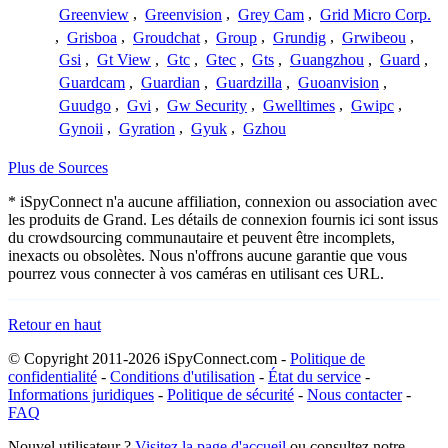
Greenview
,
Greenvision
,
Grey Cam
,
Grid Micro Corp.
,
Grisboa
,
Groudchat
,
Group
,
Grundig
,
Grwibeou
,
Gsi
,
Gt View
,
Gtc
,
Gtec
,
Gts
,
Guangzhou
,
Guard
,
Guardcam
,
Guardian
,
Guardzilla
,
Guoanvision
,
Guudgo
,
Gvi
,
Gw Security
,
Gwelltimes
,
Gwipc
,
Gynoii
,
Gyration
,
Gyuk
,
Gzhou
Plus de Sources
* iSpyConnect n'a aucune affiliation, connexion ou association avec
les produits de Grand. Les détails de connexion fournis ici sont issus
du crowdsourcing communautaire et peuvent être incomplets,
inexacts ou obsolètes. Nous n'offrons aucune garantie que vous
pourrez vous connecter à vos caméras en utilisant ces URL.
Retour en haut
© Copyright 2011-2026 iSpyConnect.com -
Politique de
confidentialité
-
Conditions d'utilisation
-
État du service
-
Informations juridiques
-
Politique de sécurité
-
Nous contacter
-
FAQ
Nouvel utilisateur ?
Visitez la page d'accueil
ou consultez notre