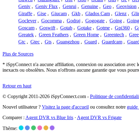
Geniv
,
Geniv Flux
,
Genrui
,
Genuine
,
Geo
,
Geovision
Giraffe
,
Gise
,
Giucam
,
Gkb
,
Glados Cam
,
Glenz
,
Gli
Goclever
,
Gocomma
,
Godraj
,
Gogogate
,
Going
,
Going
Goscam
,
Goswift
,
Gotab
,
Gotake
,
Gotme
,
Gpi360
,
Gp
Greatek
,
Green Feathers
,
Green Home
,
Greentech
,
Gree
Gtc
,
Gtec
,
Gts
,
Guangzhou
,
Guard
,
Guardcam
,
Guard
Plus de Sources
* iSpyConnect n'a aucune affiliation, connexion ou association avec 
inexacts ou obsolètes. Nous n'offrons aucune garantie que vous pourr
Retour en haut
© Copyright 2011-2026 iSpyConnect.com -
Politique de confidentiali
Nouvel utilisateur ?
Visitez la page d'accueil
ou consultez notre
guide
Comparer :
Agent DVR vs Blue Iris
·
Agent DVR vs Frigate
Thème: