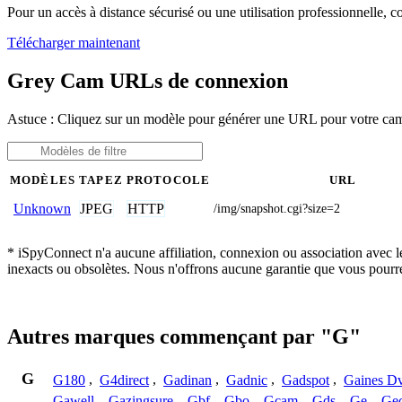
Pour un accès à distance sécurisé ou une utilisation professionnelle, 
Télécharger maintenant
Grey Cam URLs de connexion
Astuce : Cliquez sur un modèle pour générer une URL pour votre c
MODÈLES
TAPEZ
PROTOCOLE
URL
JPEG
HTTP
Unknown
/img/snapshot.cgi?size=2
* iSpyConnect n'a aucune affiliation, connexion ou association avec 
inexacts ou obsolètes. Nous n'offrons aucune garantie que vous pourr
Autres marques commençant par "G"
G
G180
,
G4direct
,
Gadinan
,
Gadnic
,
Gadspot
,
Gaines D
Gawell
,
Gazingsure
,
Gbf
,
Gbo
,
Gcam
,
Gds
,
Ge
,
Gec