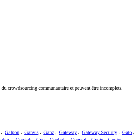
sus du crowdsourcing communautaire et peuvent être incomplets,
,
Galpon
,
Ganvis
,
Ganz
,
Gateway
,
Gateway Security
,
Gato
,
mbird
,
Gemtek
,
Gen
,
Genbolt
,
General
,
Genie
,
Genius
,