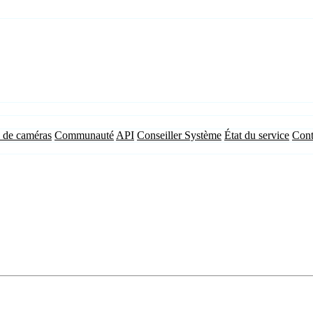
 de caméras
Communauté
API
Conseiller Système
État du service
Cont