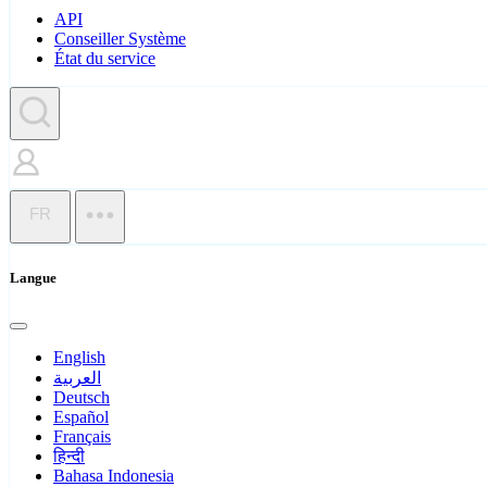
API
Conseiller Système
État du service
FR
Langue
English
العربية
Deutsch
Español
Français
हिन्दी
Bahasa Indonesia