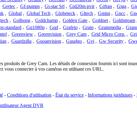
,
Gertec
,
Gf-pumps
,
Gi-star Srl
,
Gid20m-pvir
,
Gifran
,
Giga
,
Gi
nk
,
Global
,
Global Tech
,
Globeteck
,
Gltech
,
Gmini
,
Gncc
,
Gn
tech
,
Golbong
,
Goldchamp
,
Golden Gate
,
Goldnet
,
Goldstream
s-standard
,
Gq1080p
,
Gqd
,
Grafeio
,
Grain
,
Grainmedia
,
Gran
ntel
,
Greenview
,
Greenvision
,
Grey Cam
,
Grid Micro Corp.
,
Gri
ian
,
Guardzilla
,
Guoanvision
,
Guudgo
,
Gvi
,
Gw Security
,
Gwe
les produits de Grey Cam. Les détails de connexion fournis ici sont is
ez vous connecter à vos caméras en utilisant ces URL.
té
-
Conditions d'utilisation
-
État du service
-
Informations juridiques
-
 utilisateur Agent DVR