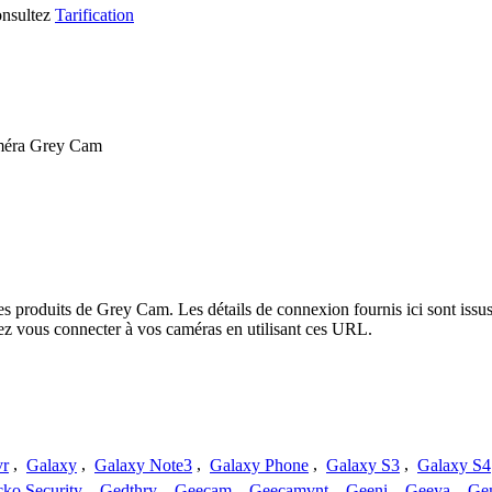
consultez
Tarification
améra Grey Cam
les produits de Grey Cam. Les détails de connexion fournis ici sont is
ez vous connecter à vos caméras en utilisant ces URL.
vr
,
Galaxy
,
Galaxy Note3
,
Galaxy Phone
,
Galaxy S3
,
Galaxy S4
ko Security
,
Gedthry
,
Geecam
,
Geecamvnt
,
Geeni
,
Geeya
,
Ge