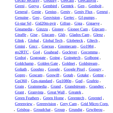
Gecko Security
,
Gedthry
,
Geecam
,
Geecamvnt
,
Geeni
,
Geeya
,
Gembird
,
Gemtek
,
Gen
,
Genbolt
,
General
,
Genie
,
Genius
,
Geniv
,
Geniv Flux
,
Genrui
,
Genuine
,
Geo
,
Geovision
,
Gertec
,
Gf-pumps
,
Gi-star Srl
,
Gid20m-pvir
,
Gifran
,
Giga
,
Gigaeye
,
Gigamedia
,
Ginzzu
,
Gionee
,
Gionee Cam
,
Gipcam
,
Giraffe
,
Gise
,
Giucam
,
Gkb
,
Glados Cam
,
Glenz
,
Glink
,
Global
,
Global Tech
,
Globeteck
,
Gltech
,
Gmini
,
Gncc
,
Gnexus
,
Gnomecam
,
Go1984
,
go2RTC
,
Go4
,
Goahead
,
Goclever
,
Gocomma
,
Godraj
,
Gogogate
,
Going
,
Goingtech
,
Golbong
,
Goldchamp
,
Golden Gate
,
Goldnet
,
Goldstream
,
Goliath
,
Goodgo
,
Google
,
Google Pixel
,
Goospy
,
Gopro
,
Goscam
,
Goswift
,
Gotab
,
Gotake
,
Gotme
,
Gpi360
,
Gps-standard
,
Gq1080p
,
Gqd
,
Grafeio
,
Grain
,
Grainmedia
,
Grand
,
Grandstream
,
Grandtec
,
Grant
,
Granvista
,
Great Wall
,
Greatek
,
Green Feathers
,
Green Home
,
Greentech
,
Greentel
,
Greenview
,
Greenvision
,
Grey Cam
,
Grid Micro Corp.
,
Grisboa
,
Groudchat
,
Group
,
Grundig
,
Grwibeou
,