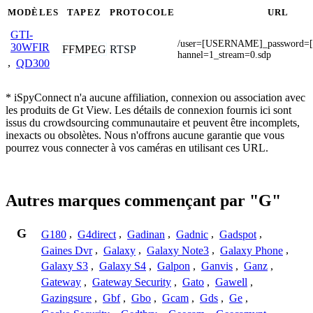
MODÈLES
TAPEZ
PROTOCOLE
URL
GTI-
/user=[USERNAME]_password
30WFIR
FFMPEG
RTSP
hannel=1_stream=0.sdp
,
QD300
* iSpyConnect n'a aucune affiliation, connexion ou association avec
les produits de Gt View. Les détails de connexion fournis ici sont
issus du crowdsourcing communautaire et peuvent être incomplets,
inexacts ou obsolètes. Nous n'offrons aucune garantie que vous
pourrez vous connecter à vos caméras en utilisant ces URL.
Autres marques commençant par "G"
G
G180
,
G4direct
,
Gadinan
,
Gadnic
,
Gadspot
,
Gaines Dvr
,
Galaxy
,
Galaxy Note3
,
Galaxy Phone
,
Galaxy S3
,
Galaxy S4
,
Galpon
,
Ganvis
,
Ganz
,
Gateway
,
Gateway Security
,
Gato
,
Gawell
,
Gazingsure
,
Gbf
,
Gbo
,
Gcam
,
Gds
,
Ge
,