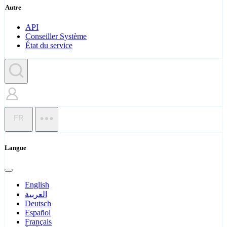
Autre
API
Conseiller Système
État du service
FR
Langue
English
العربية
Deutsch
Español
Français