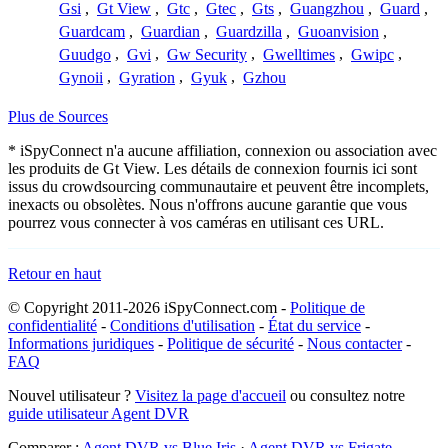
Gsi
,
Gt View
,
Gtc
,
Gtec
,
Gts
,
Guangzhou
,
Guard
,
Guardcam
,
Guardian
,
Guardzilla
,
Guoanvision
,
Guudgo
,
Gvi
,
Gw Security
,
Gwelltimes
,
Gwipc
,
Gynoii
,
Gyration
,
Gyuk
,
Gzhou
Plus de Sources
* iSpyConnect n'a aucune affiliation, connexion ou association avec
les produits de Gt View. Les détails de connexion fournis ici sont
issus du crowdsourcing communautaire et peuvent être incomplets,
inexacts ou obsolètes. Nous n'offrons aucune garantie que vous
pourrez vous connecter à vos caméras en utilisant ces URL.
Retour en haut
© Copyright 2011-2026 iSpyConnect.com -
Politique de
confidentialité
-
Conditions d'utilisation
-
État du service
-
Informations juridiques
-
Politique de sécurité
-
Nous contacter
-
FAQ
Nouvel utilisateur ?
Visitez la page d'accueil
ou consultez notre
guide utilisateur Agent DVR
Comparer :
Agent DVR vs Blue Iris
·
Agent DVR vs Frigate