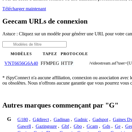
Télécharger maintenant
Geecam URLs de connexion
Astuce : Cliquez sur un modèle pour générer une URL pour votre c
MODÈLES
TAPEZ
PROTOCOLE
FFMPEG
HTTP
VNT6656G6A40
/videostream.asf?use
* iSpyConnect n'a aucune affiliation, connexion ou association avec 
ou obsolètes. Nous n'offrons aucune garantie que vous pourrez vous c
Autres marques commençant par "G"
G
G180
,
G4direct
,
Gadinan
,
Gadnic
,
Gadspot
,
Gaines D
Gawell
,
Gazingsure
,
Gbf
,
Gbo
,
Gcam
,
Gds
,
Ge
,
Gec