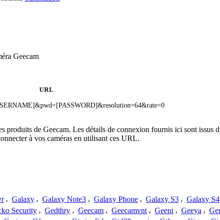
améra Geecam
URL
r=[USERNAME]&pwd=[PASSWORD]&resolution=64&rate=0
les produits de Geecam. Les détails de connexion fournis ici sont issus
onnecter à vos caméras en utilisant ces URL.
vr
,
Galaxy
,
Galaxy Note3
,
Galaxy Phone
,
Galaxy S3
,
Galaxy S4
ko Security
,
Gedthry
,
Geecam
,
Geecamvnt
,
Geeni
,
Geeya
,
Ge