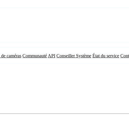
 de caméras
Communauté
API
Conseiller Système
État du service
Cont