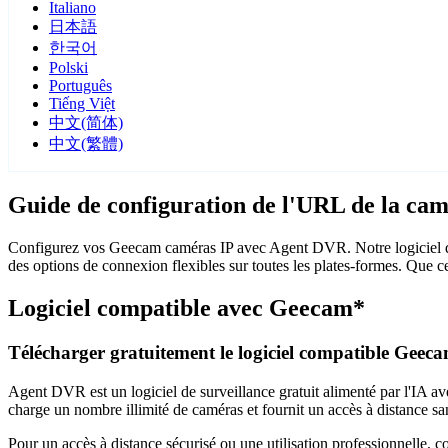
Italiano
日本語
한국어
Polski
Português
Tiếng Việt
中文(简体)
中文(繁體)
Guide de configuration de l'URL de la ca
Configurez vos Geecam caméras IP avec Agent DVR. Notre logiciel de
des options de connexion flexibles sur toutes les plates-formes. Que c
Logiciel compatible avec Geecam*
Télécharger gratuitement le logiciel compatible Geec
Agent DVR est un logiciel de surveillance gratuit alimenté par l'IA ave
charge un nombre illimité de caméras et fournit un accès à distance sa
Pour un accès à distance sécurisé ou une utilisation professionnelle, 