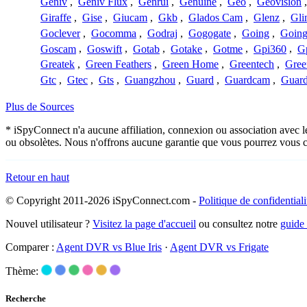
Geniv
,
Geniv Flux
,
Genrui
,
Genuine
,
Geo
,
Geovision
Giraffe
,
Gise
,
Giucam
,
Gkb
,
Glados Cam
,
Glenz
,
Gli
Goclever
,
Gocomma
,
Godraj
,
Gogogate
,
Going
,
Going
Goscam
,
Goswift
,
Gotab
,
Gotake
,
Gotme
,
Gpi360
,
Gp
Greatek
,
Green Feathers
,
Green Home
,
Greentech
,
Gree
Gtc
,
Gtec
,
Gts
,
Guangzhou
,
Guard
,
Guardcam
,
Guard
Plus de Sources
* iSpyConnect n'a aucune affiliation, connexion ou association avec 
ou obsolètes. Nous n'offrons aucune garantie que vous pourrez vous c
Retour en haut
© Copyright 2011-2026 iSpyConnect.com -
Politique de confidentiali
Nouvel utilisateur ?
Visitez la page d'accueil
ou consultez notre
guide
Comparer :
Agent DVR vs Blue Iris
·
Agent DVR vs Frigate
Thème:
Recherche