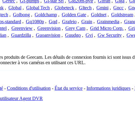
,
Gertec
,
Gf-pumps
,
Gi-star Srl
,
Gid20m-pvir
,
Gifran
,
Giga
,
Gi
nk
,
Global
,
Global Tech
,
Globeteck
,
Gltech
,
Gmini
,
Gncc
,
Gn
tech
,
Golbong
,
Goldchamp
,
Golden Gate
,
Goldnet
,
Goldstream
s-standard
,
Gq1080p
,
Gqd
,
Grafeio
,
Grain
,
Grainmedia
,
Gran
ntel
,
Greenview
,
Greenvision
,
Grey Cam
,
Grid Micro Corp.
,
Gri
ian
,
Guardzilla
,
Guoanvision
,
Guudgo
,
Gvi
,
Gw Security
,
Gwe
les produits de Geecam. Les détails de connexion fournis ici sont issus
onnecter à vos caméras en utilisant ces URL.
té
-
Conditions d'utilisation
-
État du service
-
Informations juridiques
-
 utilisateur Agent DVR