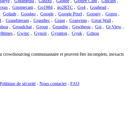
gaeye
,
Gigamedia
,
Ginzzu
,
Gionee
,
Gionee Cam
,
Gipcam
,
exus
,
Gnomecam
,
Go1984
,
go2RTC
,
Go4
,
Goahead
,
,
Goliath
,
Goodgo
,
Google
,
Google Pixel
,
Goospy
,
Gopro
,
d
,
Grandstream
,
Grandtec
,
Grant
,
Granvista
,
Great Wall
,
sboa
,
Groudchat
,
Group
,
Grundig
,
Grwibeou
,
Gsi
,
Gt View
,
lltimes
,
Gwipc
,
Gynoii
,
Gyration
,
Gyuk
,
Gzhou
 du crowdsourcing communautaire et peuvent être incomplets, inexacts
Politique de sécurité
-
Nous contacter
-
FAQ