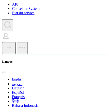
API
Conseiller Système
État du service
FR
Langue
English
العربية
Deutsch
Español
Français
हिन्दी
Bahasa Indonesia