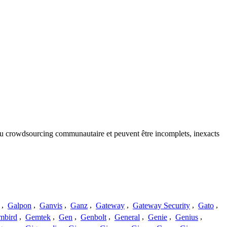
 du crowdsourcing communautaire et peuvent être incomplets, inexacts
,
Galpon
,
Ganvis
,
Ganz
,
Gateway
,
Gateway Security
,
Gato
,
mbird
,
Gemtek
,
Gen
,
Genbolt
,
General
,
Genie
,
Genius
,