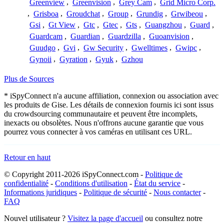
Greenview
,
Greenvision
,
Grey Cam
,
Grid Micro Corp.
,
Grisboa
,
Groudchat
,
Group
,
Grundig
,
Grwibeou
,
Gsi
,
Gt View
,
Gtc
,
Gtec
,
Gts
,
Guangzhou
,
Guard
,
Guardcam
,
Guardian
,
Guardzilla
,
Guoanvision
,
Guudgo
,
Gvi
,
Gw Security
,
Gwelltimes
,
Gwipc
,
Gynoii
,
Gyration
,
Gyuk
,
Gzhou
Plus de Sources
* iSpyConnect n'a aucune affiliation, connexion ou association avec
les produits de Gise. Les détails de connexion fournis ici sont issus
du crowdsourcing communautaire et peuvent être incomplets,
inexacts ou obsolètes. Nous n'offrons aucune garantie que vous
pourrez vous connecter à vos caméras en utilisant ces URL.
Retour en haut
© Copyright 2011-2026 iSpyConnect.com -
Politique de
confidentialité
-
Conditions d'utilisation
-
État du service
-
Informations juridiques
-
Politique de sécurité
-
Nous contacter
-
FAQ
Nouvel utilisateur ?
Visitez la page d'accueil
ou consultez notre