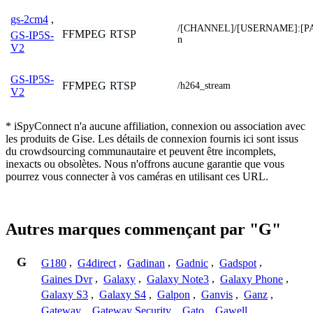
gs-2cm4
,
/[CHANNEL]/[USERNAME]:[P
FFMPEG
RTSP
GS-IP5S-
n
V2
GS-IP5S-
FFMPEG
RTSP
/h264_stream
V2
* iSpyConnect n'a aucune affiliation, connexion ou association avec
les produits de Gise. Les détails de connexion fournis ici sont issus
du crowdsourcing communautaire et peuvent être incomplets,
inexacts ou obsolètes. Nous n'offrons aucune garantie que vous
pourrez vous connecter à vos caméras en utilisant ces URL.
Autres marques commençant par "G"
G
G180
,
G4direct
,
Gadinan
,
Gadnic
,
Gadspot
,
Gaines Dvr
,
Galaxy
,
Galaxy Note3
,
Galaxy Phone
,
Galaxy S3
,
Galaxy S4
,
Galpon
,
Ganvis
,
Ganz
,
Gateway
,
Gateway Security
,
Gato
,
Gawell
,