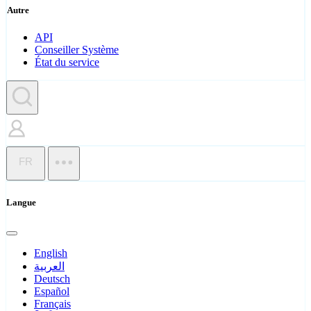
Autre
API
Conseiller Système
État du service
FR
Langue
English
العربية
Deutsch
Español
Français