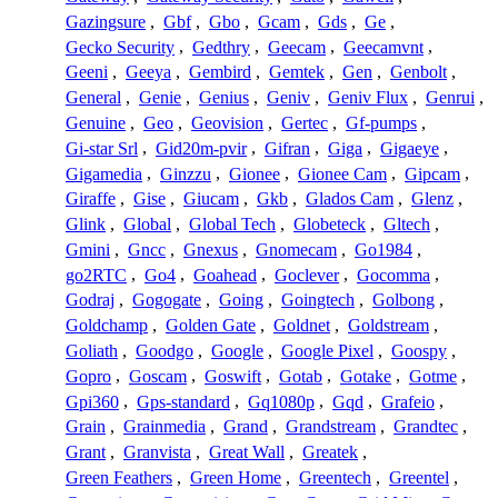
Gazingsure
,
Gbf
,
Gbo
,
Gcam
,
Gds
,
Ge
,
Gecko Security
,
Gedthry
,
Geecam
,
Geecamvnt
,
Geeni
,
Geeya
,
Gembird
,
Gemtek
,
Gen
,
Genbolt
,
General
,
Genie
,
Genius
,
Geniv
,
Geniv Flux
,
Genrui
,
Genuine
,
Geo
,
Geovision
,
Gertec
,
Gf-pumps
,
Gi-star Srl
,
Gid20m-pvir
,
Gifran
,
Giga
,
Gigaeye
,
Gigamedia
,
Ginzzu
,
Gionee
,
Gionee Cam
,
Gipcam
,
Giraffe
,
Gise
,
Giucam
,
Gkb
,
Glados Cam
,
Glenz
,
Glink
,
Global
,
Global Tech
,
Globeteck
,
Gltech
,
Gmini
,
Gncc
,
Gnexus
,
Gnomecam
,
Go1984
,
go2RTC
,
Go4
,
Goahead
,
Goclever
,
Gocomma
,
Godraj
,
Gogogate
,
Going
,
Goingtech
,
Golbong
,
Goldchamp
,
Golden Gate
,
Goldnet
,
Goldstream
,
Goliath
,
Goodgo
,
Google
,
Google Pixel
,
Goospy
,
Gopro
,
Goscam
,
Goswift
,
Gotab
,
Gotake
,
Gotme
,
Gpi360
,
Gps-standard
,
Gq1080p
,
Gqd
,
Grafeio
,
Grain
,
Grainmedia
,
Grand
,
Grandstream
,
Grandtec
,
Grant
,
Granvista
,
Great Wall
,
Greatek
,
Green Feathers
,
Green Home
,
Greentech
,
Greentel
,