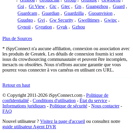
Gsi
,
Gt View
,
Gtc
,
Gtec
,
Gts
,
Guangzhou
,
Guard
,
Guardcam
,
Guardian
,
Guardzilla
,
Guoanvision
,
Guudgo
,
Gvi
,
Gw Security
,
Gwelltimes
,
Gwipc
,
Gynoii
,
Gyration
,
Gyuk
,
Gzhou
Plus de Sources
* iSpyConnect n'a aucune affiliation, connexion ou association avec
les produits de Greatek. Les détails de connexion fournis ici sont
issus du crowdsourcing communautaire et peuvent être incomplets,
inexacts ou obsolètes. Nous n'offrons aucune garantie que vous
pourrez vous connecter à vos caméras en utilisant ces URL.
Retour en haut
© Copyright 2011-2026 iSpyConnect.com -
Politique de
confidentialité
-
Conditions d'utilisation
-
État du service
-
Informations juridiques
-
Politique de sécurité
-
Nous contacter
-
FAQ
Nouvel utilisateur ?
Visitez la page d'accueil
ou consultez notre
guide utilisateur Agent DVR