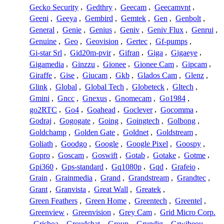
Gecko Security
,
Gedthry
,
Geecam
,
Geecamvnt
,
Geeni
,
Geeya
,
Gembird
,
Gemtek
,
Gen
,
Genbolt
,
General
,
Genie
,
Genius
,
Geniv
,
Geniv Flux
,
Genrui
,
Genuine
,
Geo
,
Geovision
,
Gertec
,
Gf-pumps
,
Gi-star Srl
,
Gid20m-pvir
,
Gifran
,
Giga
,
Gigaeye
,
Gigamedia
,
Ginzzu
,
Gionee
,
Gionee Cam
,
Gipcam
,
Giraffe
,
Gise
,
Giucam
,
Gkb
,
Glados Cam
,
Glenz
,
Glink
,
Global
,
Global Tech
,
Globeteck
,
Gltech
,
Gmini
,
Gncc
,
Gnexus
,
Gnomecam
,
Go1984
,
go2RTC
,
Go4
,
Goahead
,
Goclever
,
Gocomma
,
Godraj
,
Gogogate
,
Going
,
Goingtech
,
Golbong
,
Goldchamp
,
Golden Gate
,
Goldnet
,
Goldstream
,
Goliath
,
Goodgo
,
Google
,
Google Pixel
,
Goospy
,
Gopro
,
Goscam
,
Goswift
,
Gotab
,
Gotake
,
Gotme
,
Gpi360
,
Gps-standard
,
Gq1080p
,
Gqd
,
Grafeio
,
Grain
,
Grainmedia
,
Grand
,
Grandstream
,
Grandtec
,
Grant
,
Granvista
,
Great Wall
,
Greatek
,
Green Feathers
,
Green Home
,
Greentech
,
Greentel
,
Greenview
,
Greenvision
,
Grey Cam
,
Grid Micro Corp.
,
Grisboa
,
Groudchat
,
Group
,
Grundig
,
Grwibeou
,