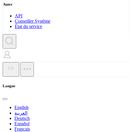
Autre
API
Conseiller Système
État du service
FR
Langue
English
العربية
Deutsch
Español
Français