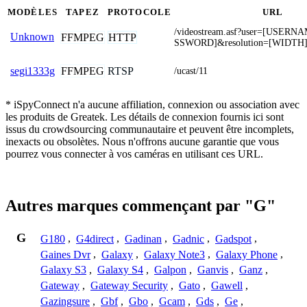
MODÈLES
TAPEZ
PROTOCOLE
URL
/videostream.asf?user=[USER
Unknown
FFMPEG
HTTP
SSWORD]&resolution=[WIDTH
FFMPEG
RTSP
segi1333g
/ucast/11
* iSpyConnect n'a aucune affiliation, connexion ou association avec
les produits de Greatek. Les détails de connexion fournis ici sont
issus du crowdsourcing communautaire et peuvent être incomplets,
inexacts ou obsolètes. Nous n'offrons aucune garantie que vous
pourrez vous connecter à vos caméras en utilisant ces URL.
Autres marques commençant par "G"
G
G180
,
G4direct
,
Gadinan
,
Gadnic
,
Gadspot
,
Gaines Dvr
,
Galaxy
,
Galaxy Note3
,
Galaxy Phone
,
Galaxy S3
,
Galaxy S4
,
Galpon
,
Ganvis
,
Ganz
,
Gateway
,
Gateway Security
,
Gato
,
Gawell
,
Gazingsure
,
Gbf
,
Gbo
,
Gcam
,
Gds
,
Ge
,