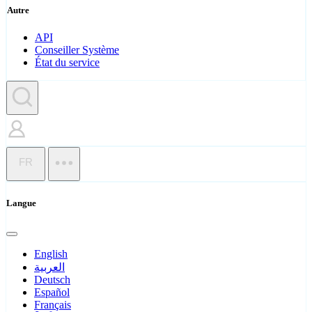
Autre
API
Conseiller Système
État du service
FR
Langue
English
العربية
Deutsch
Español
Français