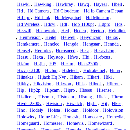
Hawki
,
Hawking
,
Hawkray
,
Hawq
,
Hayear
,
Hbell
,
Hd
,
Hd Camera
,
Hd Cloudcam
,
Hd Ip Camera Depan
,
Hd Ipc
,
Hd Link
,
Hd Megapixel
,
Hd Minicam
,
Hd Wireless
,
Hdcvi
,
Hdl
,
Hdp-1100pt
,
Hdpro
,
Hds
,
He-wifi
,
Heanworld
,
Hed
,
Heden
,
Heetoo
,
Heimlink
,
Heimvision
,
Heitel
,
Heiwell
,
Heiyoucam
,
Helios
,
Hemkamera
,
Henelec
,
Hengda
,
Hengstar
,
Hennda
,
Hensel
,
Herkules
,
Herospeed
,
Hesa
,
Hesavision
,
Hessu
,
Hexa
,
Heystop
,
Hfws
,
Hhi
,
Hi-focus
,
Hi-fun
,
Hi-jin
,
Hi5
,
Hicam
,
Hicc-2300t
,
Hicc-p-3100
,
Hichip
,
Hidetech
,
Hidrokemel
,
Hiina
,
Hiinakas
,
Hijack Hq Nvr
,
Hikam
,
Hikari
,
Hiki
,
Hikity
,
Hikvision
,
Hikwon
,
Hills
,
Hilook
,
Hiltron
,
Hip
,
Hip2p
,
Hipcam
,
Hipro
,
Hiseeu
,
Hisense
,
Hisilicon
,
Hisomu
,
Histream
,
Hisung
,
Hitek
,
Hitron
,
Hivdc-2300v
,
Hivision
,
Hiwatch
,
Hjshi
,
Hjt
,
Hkes
,
Hnc
,
Hodely
,
Hofsta
,
Hokam
,
Holdoor
,
Holovision
,
Holowits
,
Home Life
,
Home-it
,
Homecare
,
Homedia
,
Homeguard
,
Homeseer
,
Homeviz
,
Homewizard
,
Honestech
,
Honeywell
,
Hongda
,
Hongjingtian
,
Honic