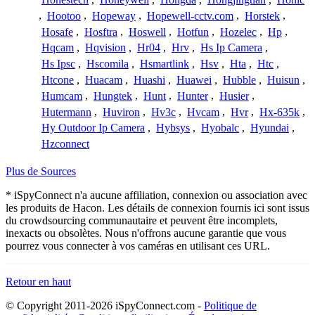
,
Hootoo
,
Hopeway
,
Hopewell-cctv.com
,
Horstek
,
Hosafe
,
Hosftra
,
Hoswell
,
Hotfun
,
Hozelec
,
Hp
,
Hqcam
,
Hqvision
,
Hr04
,
Hrv
,
Hs Ip Camera
,
Hs Ipsc
,
Hscomila
,
Hsmartlink
,
Hsv
,
Hta
,
Htc
,
Htcone
,
Huacam
,
Huashi
,
Huawei
,
Hubble
,
Huisun
,
Humcam
,
Hungtek
,
Hunt
,
Hunter
,
Husier
,
Hutermann
,
Huviron
,
Hv3c
,
Hvcam
,
Hvr
,
Hx-635k
,
Hy Outdoor Ip Camera
,
Hybsys
,
Hyobalc
,
Hyundai
,
Hzconnect
Plus de Sources
* iSpyConnect n'a aucune affiliation, connexion ou association avec
les produits de Hacon. Les détails de connexion fournis ici sont issus
du crowdsourcing communautaire et peuvent être incomplets,
inexacts ou obsolètes. Nous n'offrons aucune garantie que vous
pourrez vous connecter à vos caméras en utilisant ces URL.
Retour en haut
© Copyright 2011-2026 iSpyConnect.com -
Politique de