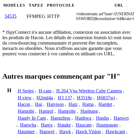
MODÈLES
TAPEZ
PROTOCOLE
URL
/videostream.asf?user=[USER
34535
FFMPEG
HTTP
SSWORD]&resolution=64&rate=
* iSpyConnect n'a aucune affiliation, connexion ou association avec
les produits de Hacon. Les détails de connexion fournis ici sont issus
du crowdsourcing communautaire et peuvent être incomplets,
inexacts ou obsolètes. Nous n'offrons aucune garantie que vous
pourrez vous connecter à vos caméras en utilisant ces URL.
Autres marques commençant par "H"
H
H Series
,
H-cam
,
H.264 Vga Wireless Cube Camera
,
H.view
,
H2md4a
,
H3 137
,
H3518e
,
H6837wi
,
Hacon
,
Hai
,
Haivison
,
Haiz
,
Hama
,
Hamlet
,
Hamrabi
,
Hamrol
,
Hamrolte
,
Hanbang
,
Handy Ip Cam
,
Hangzhou
,
Hanhwa
,
Hanlin
,
Hanwei
,
Hanwha
,
Harex
,
Hatake
,
Haucam
,
Hauppauge
,
Haustuer
,
Hauwei
,
Hawk
,
Hawk Vision
,
Hawkcam
,