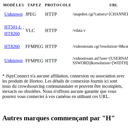
MODÈLES
TAPEZ
PROTOCOLE
URL
JPEG
HTTP
Unknown
/snapshot.cgi?camera=[CHANNE
HT501-L
,
VLC
HTTP
/vdata.v
HT8260
FFMPEG
HTTP
HT8260
/videostream.cgi?resolution=8&ra
/videostream.asf?user=[USER
Unknown
FFMPEG
HTTP
SSWORD]&resolution=[WIDTH
* iSpyConnect n'a aucune affiliation, connexion ou association avec
les produits de Heetoo. Les détails de connexion fournis ici sont
issus du crowdsourcing communautaire et peuvent être incomplets,
inexacts ou obsolètes. Nous n'offrons aucune garantie que vous
pourrez vous connecter à vos caméras en utilisant ces URL.
Autres marques commençant par "H"