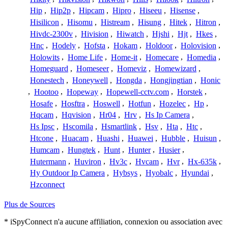
Hip
,
Hip2p
,
Hipcam
,
Hipro
,
Hiseeu
,
Hisense
,
Hisilicon
,
Hisomu
,
Histream
,
Hisung
,
Hitek
,
Hitron
,
Hivdc-2300v
,
Hivision
,
Hiwatch
,
Hjshi
,
Hjt
,
Hkes
,
Hnc
,
Hodely
,
Hofsta
,
Hokam
,
Holdoor
,
Holovision
,
Holowits
,
Home Life
,
Home-it
,
Homecare
,
Homedia
,
Homeguard
,
Homeseer
,
Homeviz
,
Homewizard
,
Honestech
,
Honeywell
,
Hongda
,
Hongjingtian
,
Honic
,
Hootoo
,
Hopeway
,
Hopewell-cctv.com
,
Horstek
,
Hosafe
,
Hosftra
,
Hoswell
,
Hotfun
,
Hozelec
,
Hp
,
Hqcam
,
Hqvision
,
Hr04
,
Hrv
,
Hs Ip Camera
,
Hs Ipsc
,
Hscomila
,
Hsmartlink
,
Hsv
,
Hta
,
Htc
,
Htcone
,
Huacam
,
Huashi
,
Huawei
,
Hubble
,
Huisun
,
Humcam
,
Hungtek
,
Hunt
,
Hunter
,
Husier
,
Hutermann
,
Huviron
,
Hv3c
,
Hvcam
,
Hvr
,
Hx-635k
,
Hy Outdoor Ip Camera
,
Hybsys
,
Hyobalc
,
Hyundai
,
Hzconnect
Plus de Sources
* iSpyConnect n'a aucune affiliation, connexion ou association avec