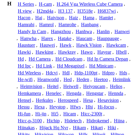
H
H Series
,
H-cam
,
H.264 Vga Wireless Cube Camera
,
H.view
,
H2md4a
,
H3 137
,
H3518e
,
H6837wi
,
Hacon
,
Hai
,
Haivison
,
Haiz
,
Hama
,
Hamlet
,
Hamrabi
,
Hamrol
,
Hamrolte
,
Hanbang
,
Handy Ip Cam
,
Hangzhou
,
Hanhwa
,
Hanlin
,
Hanwei
,
Hanwha
,
Harex
,
Hatake
,
Haucam
,
Hauppauge
,
Haustuer
,
Hauwei
,
Hawk
,
Hawk Vision
,
Hawkcam
,
Hawki
,
Hawking
,
Hawkray
,
Hawq
,
Hayear
,
Hbell
,
Hd
,
Hd Camera
,
Hd Cloudcam
,
Hd Ip Camera Depan
,
Hd Ipc
,
Hd Link
,
Hd Megapixel
,
Hd Minicam
,
Hd Wireless
,
Hdcvi
,
Hdl
,
Hdp-1100pt
,
Hdpro
,
Hds
,
He-wifi
,
Heanworld
,
Hed
,
Heden
,
Heetoo
,
Heimlink
,
Heimvision
,
Heitel
,
Heiwell
,
Heiyoucam
,
Helios
,
Hemkamera
,
Henelec
,
Hengda
,
Hengstar
,
Hennda
,
Hensel
,
Herkules
,
Herospeed
,
Hesa
,
Hesavision
,
Hessu
,
Hexa
,
Heystop
,
Hfws
,
Hhi
,
Hi-focus
,
Hi-fun
,
Hi-jin
,
Hi5
,
Hicam
,
Hicc-2300t
,
Hicc-p-3100
,
Hichip
,
Hidetech
,
Hidrokemel
,
Hiina
,
Hiinakas
,
Hijack Hq Nvr
,
Hikam
,
Hikari
,
Hiki
,
Hikity
,
Hikvision
,
Hikwon
,
Hills
,
Hilook
,
Hiltron
,