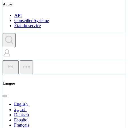
Autre
API
Conseiller Système
État du service
FR
Langue
English
العربية
Deutsch
Español
Français