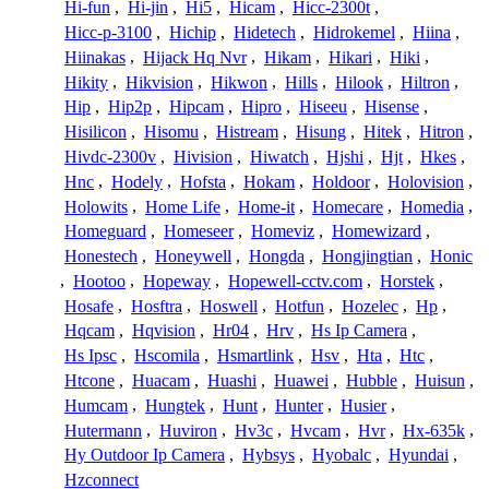
Hi-fun
,
Hi-jin
,
Hi5
,
Hicam
,
Hicc-2300t
,
Hicc-p-3100
,
Hichip
,
Hidetech
,
Hidrokemel
,
Hiina
,
Hiinakas
,
Hijack Hq Nvr
,
Hikam
,
Hikari
,
Hiki
,
Hikity
,
Hikvision
,
Hikwon
,
Hills
,
Hilook
,
Hiltron
,
Hip
,
Hip2p
,
Hipcam
,
Hipro
,
Hiseeu
,
Hisense
,
Hisilicon
,
Hisomu
,
Histream
,
Hisung
,
Hitek
,
Hitron
,
Hivdc-2300v
,
Hivision
,
Hiwatch
,
Hjshi
,
Hjt
,
Hkes
,
Hnc
,
Hodely
,
Hofsta
,
Hokam
,
Holdoor
,
Holovision
,
Holowits
,
Home Life
,
Home-it
,
Homecare
,
Homedia
,
Homeguard
,
Homeseer
,
Homeviz
,
Homewizard
,
Honestech
,
Honeywell
,
Hongda
,
Hongjingtian
,
Honic
,
Hootoo
,
Hopeway
,
Hopewell-cctv.com
,
Horstek
,
Hosafe
,
Hosftra
,
Hoswell
,
Hotfun
,
Hozelec
,
Hp
,
Hqcam
,
Hqvision
,
Hr04
,
Hrv
,
Hs Ip Camera
,
Hs Ipsc
,
Hscomila
,
Hsmartlink
,
Hsv
,
Hta
,
Htc
,
Htcone
,
Huacam
,
Huashi
,
Huawei
,
Hubble
,
Huisun
,
Humcam
,
Hungtek
,
Hunt
,
Hunter
,
Husier
,
Hutermann
,
Huviron
,
Hv3c
,
Hvcam
,
Hvr
,
Hx-635k
,
Hy Outdoor Ip Camera
,
Hybsys
,
Hyobalc
,
Hyundai
,
Hzconnect