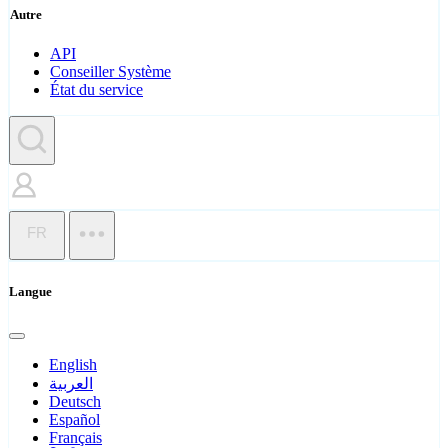
Autre
API
Conseiller Système
État du service
FR
Langue
English
العربية
Deutsch
Español
Français