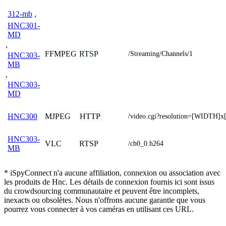
312-mb
,
HNC301-
MD
,
FFMPEG
RTSP
/Streaming/Channels/1
HNC303-
MB
,
HNC303-
MD
MJPEG
HTTP
HNC300
/video.cgi?resolution=[WIDTH]
HNC303-
VLC
RTSP
/ch0_0.h264
MB
* iSpyConnect n'a aucune affiliation, connexion ou association avec
les produits de Hnc. Les détails de connexion fournis ici sont issus
du crowdsourcing communautaire et peuvent être incomplets,
inexacts ou obsolètes. Nous n'offrons aucune garantie que vous
pourrez vous connecter à vos caméras en utilisant ces URL.