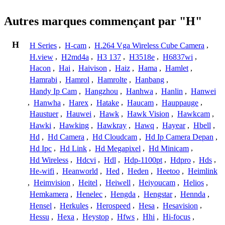
Autres marques commençant par "H"
H
H Series
,
H-cam
,
H.264 Vga Wireless Cube Camera
,
H.view
,
H2md4a
,
H3 137
,
H3518e
,
H6837wi
,
Hacon
,
Hai
,
Haivison
,
Haiz
,
Hama
,
Hamlet
,
Hamrabi
,
Hamrol
,
Hamrolte
,
Hanbang
,
Handy Ip Cam
,
Hangzhou
,
Hanhwa
,
Hanlin
,
Hanwei
,
Hanwha
,
Harex
,
Hatake
,
Haucam
,
Hauppauge
,
Haustuer
,
Hauwei
,
Hawk
,
Hawk Vision
,
Hawkcam
,
Hawki
,
Hawking
,
Hawkray
,
Hawq
,
Hayear
,
Hbell
,
Hd
,
Hd Camera
,
Hd Cloudcam
,
Hd Ip Camera Depan
,
Hd Ipc
,
Hd Link
,
Hd Megapixel
,
Hd Minicam
,
Hd Wireless
,
Hdcvi
,
Hdl
,
Hdp-1100pt
,
Hdpro
,
Hds
,
He-wifi
,
Heanworld
,
Hed
,
Heden
,
Heetoo
,
Heimlink
,
Heimvision
,
Heitel
,
Heiwell
,
Heiyoucam
,
Helios
,
Hemkamera
,
Henelec
,
Hengda
,
Hengstar
,
Hennda
,
Hensel
,
Herkules
,
Herospeed
,
Hesa
,
Hesavision
,
Hessu
,
Hexa
,
Heystop
,
Hfws
,
Hhi
,
Hi-focus
,