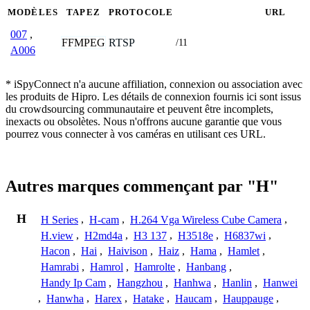
MODÈLES
TAPEZ
PROTOCOLE
URL
007
,
FFMPEG
RTSP
/11
A006
* iSpyConnect n'a aucune affiliation, connexion ou association avec
les produits de Hipro. Les détails de connexion fournis ici sont issus
du crowdsourcing communautaire et peuvent être incomplets,
inexacts ou obsolètes. Nous n'offrons aucune garantie que vous
pourrez vous connecter à vos caméras en utilisant ces URL.
Autres marques commençant par "H"
H
H Series
,
H-cam
,
H.264 Vga Wireless Cube Camera
,
H.view
,
H2md4a
,
H3 137
,
H3518e
,
H6837wi
,
Hacon
,
Hai
,
Haivison
,
Haiz
,
Hama
,
Hamlet
,
Hamrabi
,
Hamrol
,
Hamrolte
,
Hanbang
,
Handy Ip Cam
,
Hangzhou
,
Hanhwa
,
Hanlin
,
Hanwei
,
Hanwha
,
Harex
,
Hatake
,
Haucam
,
Hauppauge
,