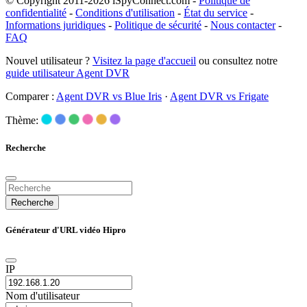
© Copyright 2011-2026 iSpyConnect.com -
Politique de
confidentialité
-
Conditions d'utilisation
-
État du service
-
Informations juridiques
-
Politique de sécurité
-
Nous contacter
-
FAQ
Nouvel utilisateur ?
Visitez la page d'accueil
ou consultez notre
guide utilisateur Agent DVR
Comparer :
Agent DVR vs Blue Iris
·
Agent DVR vs Frigate
Thème:
Recherche
Recherche
Générateur d'URL vidéo Hipro
IP
Nom d'utilisateur