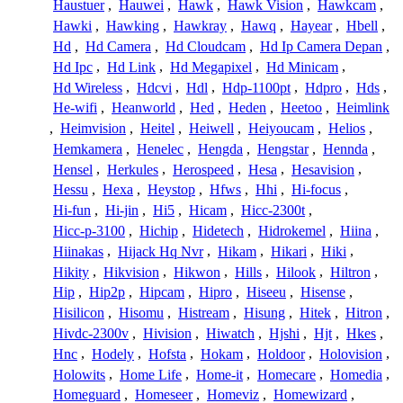
Haustuer
,
Hauwei
,
Hawk
,
Hawk Vision
,
Hawkcam
,
Hawki
,
Hawking
,
Hawkray
,
Hawq
,
Hayear
,
Hbell
,
Hd
,
Hd Camera
,
Hd Cloudcam
,
Hd Ip Camera Depan
,
Hd Ipc
,
Hd Link
,
Hd Megapixel
,
Hd Minicam
,
Hd Wireless
,
Hdcvi
,
Hdl
,
Hdp-1100pt
,
Hdpro
,
Hds
,
He-wifi
,
Heanworld
,
Hed
,
Heden
,
Heetoo
,
Heimlink
,
Heimvision
,
Heitel
,
Heiwell
,
Heiyoucam
,
Helios
,
Hemkamera
,
Henelec
,
Hengda
,
Hengstar
,
Hennda
,
Hensel
,
Herkules
,
Herospeed
,
Hesa
,
Hesavision
,
Hessu
,
Hexa
,
Heystop
,
Hfws
,
Hhi
,
Hi-focus
,
Hi-fun
,
Hi-jin
,
Hi5
,
Hicam
,
Hicc-2300t
,
Hicc-p-3100
,
Hichip
,
Hidetech
,
Hidrokemel
,
Hiina
,
Hiinakas
,
Hijack Hq Nvr
,
Hikam
,
Hikari
,
Hiki
,
Hikity
,
Hikvision
,
Hikwon
,
Hills
,
Hilook
,
Hiltron
,
Hip
,
Hip2p
,
Hipcam
,
Hipro
,
Hiseeu
,
Hisense
,
Hisilicon
,
Hisomu
,
Histream
,
Hisung
,
Hitek
,
Hitron
,
Hivdc-2300v
,
Hivision
,
Hiwatch
,
Hjshi
,
Hjt
,
Hkes
,
Hnc
,
Hodely
,
Hofsta
,
Hokam
,
Holdoor
,
Holovision
,
Holowits
,
Home Life
,
Home-it
,
Homecare
,
Homedia
,
Homeguard
,
Homeseer
,
Homeviz
,
Homewizard
,