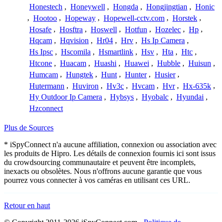
Honestech
,
Honeywell
,
Hongda
,
Hongjingtian
,
Honic
,
Hootoo
,
Hopeway
,
Hopewell-cctv.com
,
Horstek
,
Hosafe
,
Hosftra
,
Hoswell
,
Hotfun
,
Hozelec
,
Hp
,
Hqcam
,
Hqvision
,
Hr04
,
Hrv
,
Hs Ip Camera
,
Hs Ipsc
,
Hscomila
,
Hsmartlink
,
Hsv
,
Hta
,
Htc
,
Htcone
,
Huacam
,
Huashi
,
Huawei
,
Hubble
,
Huisun
,
Humcam
,
Hungtek
,
Hunt
,
Hunter
,
Husier
,
Hutermann
,
Huviron
,
Hv3c
,
Hvcam
,
Hvr
,
Hx-635k
,
Hy Outdoor Ip Camera
,
Hybsys
,
Hyobalc
,
Hyundai
,
Hzconnect
Plus de Sources
* iSpyConnect n'a aucune affiliation, connexion ou association avec
les produits de Hipro. Les détails de connexion fournis ici sont issus
du crowdsourcing communautaire et peuvent être incomplets,
inexacts ou obsolètes. Nous n'offrons aucune garantie que vous
pourrez vous connecter à vos caméras en utilisant ces URL.
Retour en haut