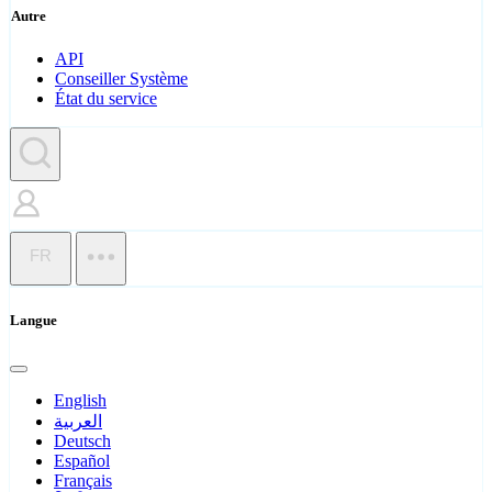
Autre
API
Conseiller Système
État du service
FR
Langue
English
العربية
Deutsch
Español
Français