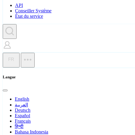
API
Conseiller Système
État du service
FR
Langue
English
العربية
Deutsch
Español
Français
हिन्दी
Bahasa Indonesia