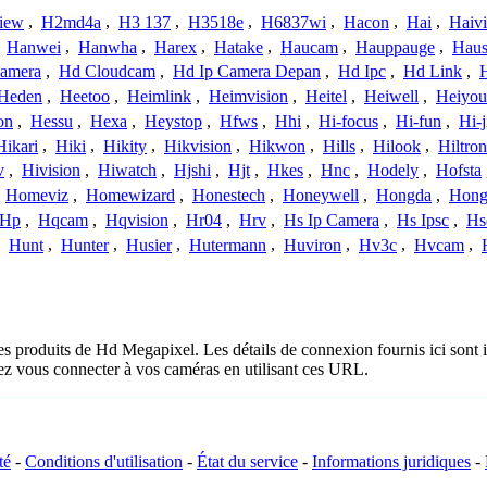
iew
,
H2md4a
,
H3 137
,
H3518e
,
H6837wi
,
Hacon
,
Hai
,
Haiv
,
Hanwei
,
Hanwha
,
Harex
,
Hatake
,
Haucam
,
Hauppauge
,
Haus
amera
,
Hd Cloudcam
,
Hd Ip Camera Depan
,
Hd Ipc
,
Hd Link
,
Heden
,
Heetoo
,
Heimlink
,
Heimvision
,
Heitel
,
Heiwell
,
Heiyo
on
,
Hessu
,
Hexa
,
Heystop
,
Hfws
,
Hhi
,
Hi-focus
,
Hi-fun
,
Hi-j
Hikari
,
Hiki
,
Hikity
,
Hikvision
,
Hikwon
,
Hills
,
Hilook
,
Hiltron
v
,
Hivision
,
Hiwatch
,
Hjshi
,
Hjt
,
Hkes
,
Hnc
,
Hodely
,
Hofsta
,
Homeviz
,
Homewizard
,
Honestech
,
Honeywell
,
Hongda
,
Hongj
Hp
,
Hqcam
,
Hqvision
,
Hr04
,
Hrv
,
Hs Ip Camera
,
Hs Ipsc
,
Hs
,
Hunt
,
Hunter
,
Husier
,
Hutermann
,
Huviron
,
Hv3c
,
Hvcam
,
les produits de Hd Megapixel. Les détails de connexion fournis ici son
ez vous connecter à vos caméras en utilisant ces URL.
té
-
Conditions d'utilisation
-
État du service
-
Informations juridiques
-