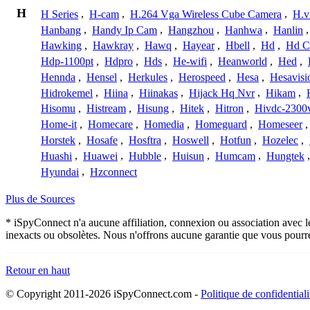
H
H Series
,
H-cam
,
H.264 Vga Wireless Cube Camera
,
H.v
Hanbang
,
Handy Ip Cam
,
Hangzhou
,
Hanhwa
,
Hanlin
Hawking
,
Hawkray
,
Hawq
,
Hayear
,
Hbell
,
Hd
,
Hd C
Hdp-1100pt
,
Hdpro
,
Hds
,
He-wifi
,
Heanworld
,
Hed
,
Hennda
,
Hensel
,
Herkules
,
Herospeed
,
Hesa
,
Hesavisi
Hidrokemel
,
Hiina
,
Hiinakas
,
Hijack Hq Nvr
,
Hikam
,
Hisomu
,
Histream
,
Hisung
,
Hitek
,
Hitron
,
Hivdc-2300
Home-it
,
Homecare
,
Homedia
,
Homeguard
,
Homeseer
Horstek
,
Hosafe
,
Hosftra
,
Hoswell
,
Hotfun
,
Hozelec
,
Huashi
,
Huawei
,
Hubble
,
Huisun
,
Humcam
,
Hungtek
Hyundai
,
Hzconnect
Plus de Sources
* iSpyConnect n'a aucune affiliation, connexion ou association avec 
inexacts ou obsolètes. Nous n'offrons aucune garantie que vous pourr
Retour en haut
© Copyright 2011-2026 iSpyConnect.com -
Politique de confidentiali