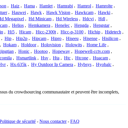
ison
,
Haiz
,
Hama
,
Hamlet
,
Hamrabi
,
Hamrol
,
Hamrolte
,
tuer
,
Hauwei
,
Hawk
,
Hawk Vision
,
Hawkcam
,
Hawki
,
Hd Megapixel
,
Hd Minicam
,
Hd Wireless
,
Hdcvi
,
Hdl
,
ucam
,
Helios
,
Hemkamera
,
Henelec
,
Hengda
,
Hengstar
,
in
,
Hi5
,
Hicam
,
Hicc-2300t
,
Hicc-p-3100
,
Hichip
,
Hidetech
,
,
Hip
,
Hip2p
,
Hipcam
,
Hipro
,
Hiseeu
,
Hisense
,
Hisilicon
,
,
Hokam
,
Holdoor
,
Holovision
,
Holowits
,
Home Life
,
ingtian
,
Honic
,
Hootoo
,
Hopeway
,
Hopewell-cctv.com
,
comila
,
Hsmartlink
,
Hsv
,
Hta
,
Htc
,
Htcone
,
Huacam
,
Hvr
,
Hx-635k
,
Hy Outdoor Ip Camera
,
Hybsys
,
Hyobalc
,
t issus du crowdsourcing communautaire et peuvent être incomplets,
Politique de sécurité
-
Nous contacter
-
FAQ