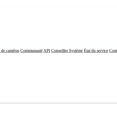
 de caméras
Communauté
API
Conseiller Système
État du service
Cont