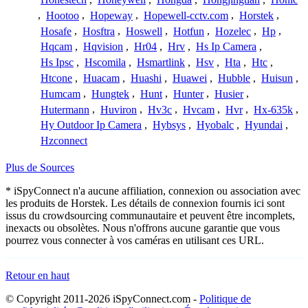
,
Hootoo
,
Hopeway
,
Hopewell-cctv.com
,
Horstek
,
Hosafe
,
Hosftra
,
Hoswell
,
Hotfun
,
Hozelec
,
Hp
,
Hqcam
,
Hqvision
,
Hr04
,
Hrv
,
Hs Ip Camera
,
Hs Ipsc
,
Hscomila
,
Hsmartlink
,
Hsv
,
Hta
,
Htc
,
Htcone
,
Huacam
,
Huashi
,
Huawei
,
Hubble
,
Huisun
,
Humcam
,
Hungtek
,
Hunt
,
Hunter
,
Husier
,
Hutermann
,
Huviron
,
Hv3c
,
Hvcam
,
Hvr
,
Hx-635k
,
Hy Outdoor Ip Camera
,
Hybsys
,
Hyobalc
,
Hyundai
,
Hzconnect
Plus de Sources
* iSpyConnect n'a aucune affiliation, connexion ou association avec
les produits de Horstek. Les détails de connexion fournis ici sont
issus du crowdsourcing communautaire et peuvent être incomplets,
inexacts ou obsolètes. Nous n'offrons aucune garantie que vous
pourrez vous connecter à vos caméras en utilisant ces URL.
Retour en haut
© Copyright 2011-2026 iSpyConnect.com -
Politique de