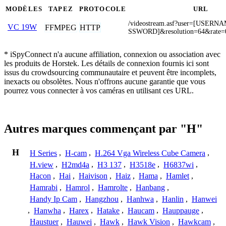
MODÈLES
TAPEZ
PROTOCOLE
URL
/videostream.asf?user=[USER
VC 19W
FFMPEG
HTTP
SSWORD]&resolution=64&rate=
* iSpyConnect n'a aucune affiliation, connexion ou association avec
les produits de Horstek. Les détails de connexion fournis ici sont
issus du crowdsourcing communautaire et peuvent être incomplets,
inexacts ou obsolètes. Nous n'offrons aucune garantie que vous
pourrez vous connecter à vos caméras en utilisant ces URL.
Autres marques commençant par "H"
H
H Series
,
H-cam
,
H.264 Vga Wireless Cube Camera
,
H.view
,
H2md4a
,
H3 137
,
H3518e
,
H6837wi
,
Hacon
,
Hai
,
Haivison
,
Haiz
,
Hama
,
Hamlet
,
Hamrabi
,
Hamrol
,
Hamrolte
,
Hanbang
,
Handy Ip Cam
,
Hangzhou
,
Hanhwa
,
Hanlin
,
Hanwei
,
Hanwha
,
Harex
,
Hatake
,
Haucam
,
Hauppauge
,
Haustuer
,
Hauwei
,
Hawk
,
Hawk Vision
,
Hawkcam
,