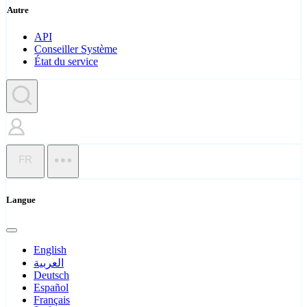
Autre
API
Conseiller Système
État du service
FR
Langue
English
العربية
Deutsch
Español
Français