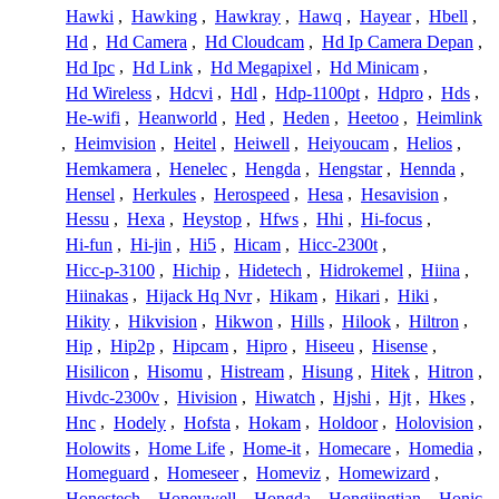
Hawki
,
Hawking
,
Hawkray
,
Hawq
,
Hayear
,
Hbell
,
Hd
,
Hd Camera
,
Hd Cloudcam
,
Hd Ip Camera Depan
,
Hd Ipc
,
Hd Link
,
Hd Megapixel
,
Hd Minicam
,
Hd Wireless
,
Hdcvi
,
Hdl
,
Hdp-1100pt
,
Hdpro
,
Hds
,
He-wifi
,
Heanworld
,
Hed
,
Heden
,
Heetoo
,
Heimlink
,
Heimvision
,
Heitel
,
Heiwell
,
Heiyoucam
,
Helios
,
Hemkamera
,
Henelec
,
Hengda
,
Hengstar
,
Hennda
,
Hensel
,
Herkules
,
Herospeed
,
Hesa
,
Hesavision
,
Hessu
,
Hexa
,
Heystop
,
Hfws
,
Hhi
,
Hi-focus
,
Hi-fun
,
Hi-jin
,
Hi5
,
Hicam
,
Hicc-2300t
,
Hicc-p-3100
,
Hichip
,
Hidetech
,
Hidrokemel
,
Hiina
,
Hiinakas
,
Hijack Hq Nvr
,
Hikam
,
Hikari
,
Hiki
,
Hikity
,
Hikvision
,
Hikwon
,
Hills
,
Hilook
,
Hiltron
,
Hip
,
Hip2p
,
Hipcam
,
Hipro
,
Hiseeu
,
Hisense
,
Hisilicon
,
Hisomu
,
Histream
,
Hisung
,
Hitek
,
Hitron
,
Hivdc-2300v
,
Hivision
,
Hiwatch
,
Hjshi
,
Hjt
,
Hkes
,
Hnc
,
Hodely
,
Hofsta
,
Hokam
,
Holdoor
,
Holovision
,
Holowits
,
Home Life
,
Home-it
,
Homecare
,
Homedia
,
Homeguard
,
Homeseer
,
Homeviz
,
Homewizard
,
Honestech
,
Honeywell
,
Hongda
,
Hongjingtian
,
Honic