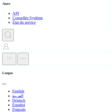
Autre
API
Conseiller Système
État du service
FR
Langue
English
العربية
Deutsch
Español
Français