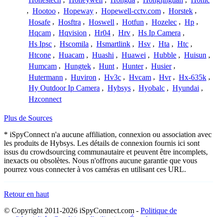
,
Hootoo
,
Hopeway
,
Hopewell-cctv.com
,
Horstek
,
Hosafe
,
Hosftra
,
Hoswell
,
Hotfun
,
Hozelec
,
Hp
,
Hqcam
,
Hqvision
,
Hr04
,
Hrv
,
Hs Ip Camera
,
Hs Ipsc
,
Hscomila
,
Hsmartlink
,
Hsv
,
Hta
,
Htc
,
Htcone
,
Huacam
,
Huashi
,
Huawei
,
Hubble
,
Huisun
,
Humcam
,
Hungtek
,
Hunt
,
Hunter
,
Husier
,
Hutermann
,
Huviron
,
Hv3c
,
Hvcam
,
Hvr
,
Hx-635k
,
Hy Outdoor Ip Camera
,
Hybsys
,
Hyobalc
,
Hyundai
,
Hzconnect
Plus de Sources
* iSpyConnect n'a aucune affiliation, connexion ou association avec
les produits de Hybsys. Les détails de connexion fournis ici sont
issus du crowdsourcing communautaire et peuvent être incomplets,
inexacts ou obsolètes. Nous n'offrons aucune garantie que vous
pourrez vous connecter à vos caméras en utilisant ces URL.
Retour en haut
© Copyright 2011-2026 iSpyConnect.com -
Politique de