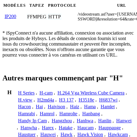
MODÈLES
TAPEZ
PROTOCOLE
URL
/videostream.asf?user=[USER
IP200
FFMPEG
HTTP
SSWORD]&resolution=64&rate=
* iSpyConnect n'a aucune affiliation, connexion ou association avec
les produits de Hybsys. Les détails de connexion fournis ici sont
issus du crowdsourcing communautaire et peuvent être incomplets,
inexacts ou obsolètes. Nous n'offrons aucune garantie que vous
pourrez vous connecter à vos caméras en utilisant ces URL.
Autres marques commençant par "H"
H
H Series
,
H-cam
,
H.264 Vga Wireless Cube Camera
,
H.view
,
H2md4a
,
H3 137
,
H3518e
,
H6837wi
,
Hacon
,
Hai
,
Haivison
,
Haiz
,
Hama
,
Hamlet
,
Hamrabi
,
Hamrol
,
Hamrolte
,
Hanbang
,
Handy Ip Cam
,
Hangzhou
,
Hanhwa
,
Hanlin
,
Hanwei
,
Hanwha
,
Harex
,
Hatake
,
Haucam
,
Hauppauge
,
Haustuer
,
Hauwei
,
Hawk
,
Hawk Vision
,
Hawkcam
,