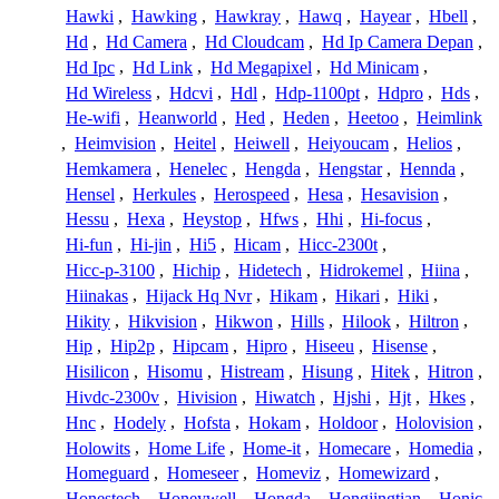
Hawki
,
Hawking
,
Hawkray
,
Hawq
,
Hayear
,
Hbell
,
Hd
,
Hd Camera
,
Hd Cloudcam
,
Hd Ip Camera Depan
,
Hd Ipc
,
Hd Link
,
Hd Megapixel
,
Hd Minicam
,
Hd Wireless
,
Hdcvi
,
Hdl
,
Hdp-1100pt
,
Hdpro
,
Hds
,
He-wifi
,
Heanworld
,
Hed
,
Heden
,
Heetoo
,
Heimlink
,
Heimvision
,
Heitel
,
Heiwell
,
Heiyoucam
,
Helios
,
Hemkamera
,
Henelec
,
Hengda
,
Hengstar
,
Hennda
,
Hensel
,
Herkules
,
Herospeed
,
Hesa
,
Hesavision
,
Hessu
,
Hexa
,
Heystop
,
Hfws
,
Hhi
,
Hi-focus
,
Hi-fun
,
Hi-jin
,
Hi5
,
Hicam
,
Hicc-2300t
,
Hicc-p-3100
,
Hichip
,
Hidetech
,
Hidrokemel
,
Hiina
,
Hiinakas
,
Hijack Hq Nvr
,
Hikam
,
Hikari
,
Hiki
,
Hikity
,
Hikvision
,
Hikwon
,
Hills
,
Hilook
,
Hiltron
,
Hip
,
Hip2p
,
Hipcam
,
Hipro
,
Hiseeu
,
Hisense
,
Hisilicon
,
Hisomu
,
Histream
,
Hisung
,
Hitek
,
Hitron
,
Hivdc-2300v
,
Hivision
,
Hiwatch
,
Hjshi
,
Hjt
,
Hkes
,
Hnc
,
Hodely
,
Hofsta
,
Hokam
,
Holdoor
,
Holovision
,
Holowits
,
Home Life
,
Home-it
,
Homecare
,
Homedia
,
Homeguard
,
Homeseer
,
Homeviz
,
Homewizard
,
Honestech
,
Honeywell
,
Hongda
,
Hongjingtian
,
Honic