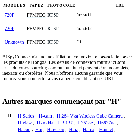
MODÈLES
TAPEZ
PROTOCOLE
URL
FFMPEG
RTSP
720P
/ucast/11
FFMPEG
RTSP
720P
/ucast/12
FFMPEG
RTSP
Unknown
/11
* iSpyConnect n'a aucune affiliation, connexion ou association avec
les produits de Hongda. Les détails de connexion fournis ici sont
issus du crowdsourcing communautaire et peuvent être incomplets,
inexacts ou obsolètes. Nous n'offrons aucune garantie que vous
pourrez vous connecter à vos caméras en utilisant ces URL.
Autres marques commençant par "H"
H
H Series
,
H-cam
,
H.264 Vga Wireless Cube Camera
,
H.view
,
H2md4a
,
H3 137
,
H3518e
,
H6837wi
,
Hacon
,
Hai
,
Haivison
,
Haiz
,
Hama
,
Hamlet
,