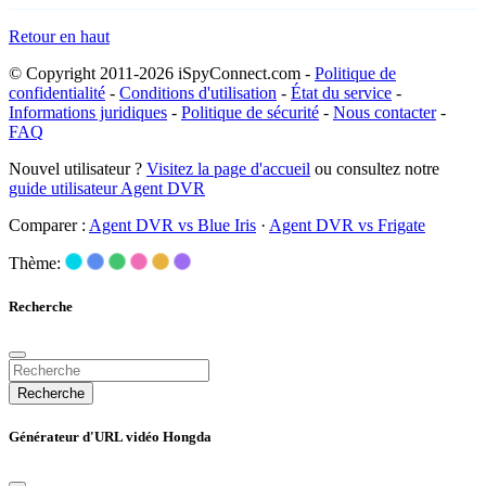
Retour en haut
© Copyright 2011-2026 iSpyConnect.com -
Politique de
confidentialité
-
Conditions d'utilisation
-
État du service
-
Informations juridiques
-
Politique de sécurité
-
Nous contacter
-
FAQ
Nouvel utilisateur ?
Visitez la page d'accueil
ou consultez notre
guide utilisateur Agent DVR
Comparer :
Agent DVR vs Blue Iris
·
Agent DVR vs Frigate
Thème:
Recherche
Recherche
Générateur d'URL vidéo Hongda