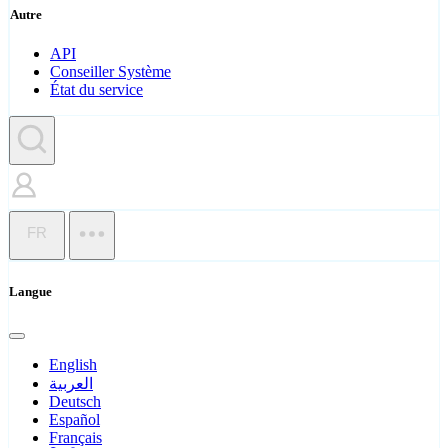
Autre
API
Conseiller Système
État du service
FR
Langue
English
العربية
Deutsch
Español
Français