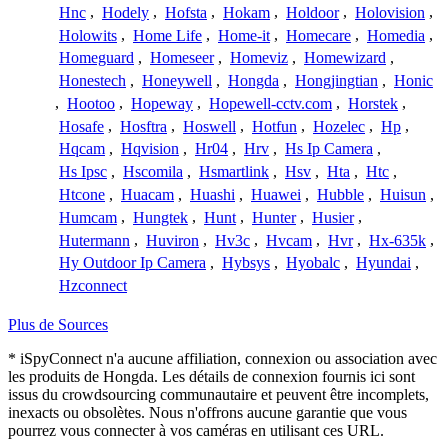
Hnc
,
Hodely
,
Hofsta
,
Hokam
,
Holdoor
,
Holovision
,
Holowits
,
Home Life
,
Home-it
,
Homecare
,
Homedia
,
Homeguard
,
Homeseer
,
Homeviz
,
Homewizard
,
Honestech
,
Honeywell
,
Hongda
,
Hongjingtian
,
Honic
,
Hootoo
,
Hopeway
,
Hopewell-cctv.com
,
Horstek
,
Hosafe
,
Hosftra
,
Hoswell
,
Hotfun
,
Hozelec
,
Hp
,
Hqcam
,
Hqvision
,
Hr04
,
Hrv
,
Hs Ip Camera
,
Hs Ipsc
,
Hscomila
,
Hsmartlink
,
Hsv
,
Hta
,
Htc
,
Htcone
,
Huacam
,
Huashi
,
Huawei
,
Hubble
,
Huisun
,
Humcam
,
Hungtek
,
Hunt
,
Hunter
,
Husier
,
Hutermann
,
Huviron
,
Hv3c
,
Hvcam
,
Hvr
,
Hx-635k
,
Hy Outdoor Ip Camera
,
Hybsys
,
Hyobalc
,
Hyundai
,
Hzconnect
Plus de Sources
* iSpyConnect n'a aucune affiliation, connexion ou association avec
les produits de Hongda. Les détails de connexion fournis ici sont
issus du crowdsourcing communautaire et peuvent être incomplets,
inexacts ou obsolètes. Nous n'offrons aucune garantie que vous
pourrez vous connecter à vos caméras en utilisant ces URL.