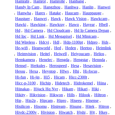
Hamrabi
,
Hamrol
,
Hamrolte
,
Hanbang
,
Handy Ip Cam
,
Hangzhou
,
Hanhwa
,
Hanlin
,
Hanwei
,
Hanwha
,
Harex
,
Hatake
,
Haucam
,
Hauppauge
,
Haustuer
,
Hauwei
,
Hawk
,
Hawk Vision
,
Hawkcam
,
Hawki
,
Hawking
,
Hawkray
,
Hawq
,
Hayear
,
Hbell
,
Hd
,
Hd Camera
,
Hd Cloudcam
,
Hd Ip Camera Depan
,
Hd Ipc
,
Hd Link
,
Hd Megapixel
,
Hd Minicam
,
Hd Wireless
,
Hdcvi
,
Hdl
,
Hdp-1100pt
,
Hdpro
,
Hds
,
He-wifi
,
Heanworld
,
Hed
,
Heden
,
Heetoo
,
Heimlink
,
Heimvision
,
Heitel
,
Heiwell
,
Heiyoucam
,
Helios
,
Hemkamera
,
Henelec
,
Hengda
,
Hengstar
,
Hennda
,
Hensel
,
Herkules
,
Herospeed
,
Hesa
,
Hesavision
,
Hessu
,
Hexa
,
Heystop
,
Hfws
,
Hhi
,
Hi-focus
,
Hi-fun
,
Hi-jin
,
Hi5
,
Hicam
,
Hicc-2300t
,
Hicc-p-3100
,
Hichip
,
Hidetech
,
Hidrokemel
,
Hiina
,
Hiinakas
,
Hijack Hq Nvr
,
Hikam
,
Hikari
,
Hiki
,
Hikity
,
Hikvision
,
Hikwon
,
Hills
,
Hilook
,
Hiltron
,
Hip
,
Hip2p
,
Hipcam
,
Hipro
,
Hiseeu
,
Hisense
,
Hisilicon
,
Hisomu
,
Histream
,
Hisung
,
Hitek
,
Hitron
,
Hivdc-2300v
,
Hivision
,
Hiwatch
,
Hjshi
,
Hjt
,
Hkes
,