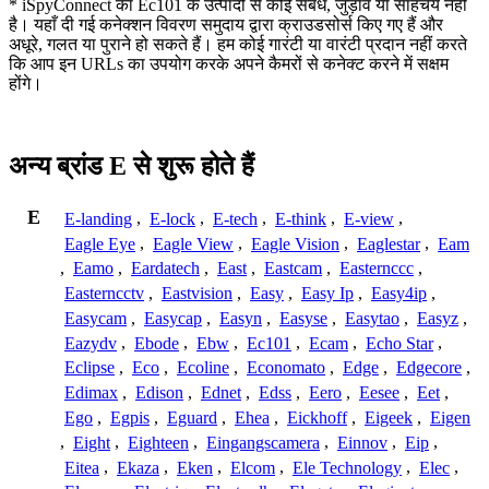
* iSpyConnect का Ec101 के उत्पादों से कोई संबंध, जुड़ाव या साहचर्य नहीं
है। यहाँ दी गई कनेक्शन विवरण समुदाय द्वारा क्राउडसोर्स किए गए हैं और
अधूरे, गलत या पुराने हो सकते हैं। हम कोई गारंटी या वारंटी प्रदान नहीं करते
कि आप इन URLs का उपयोग करके अपने कैमरों से कनेक्ट करने में सक्षम
होंगे।
अन्य ब्रांड E से शुरू होते हैं
E
E-landing
,
E-lock
,
E-tech
,
E-think
,
E-view
,
Eagle Eye
,
Eagle View
,
Eagle Vision
,
Eaglestar
,
Eam
,
Eamo
,
Eardatech
,
East
,
Eastcam
,
Easternccc
,
Easterncctv
,
Eastvision
,
Easy
,
Easy Ip
,
Easy4ip
,
Easycam
,
Easycap
,
Easyn
,
Easyse
,
Easytao
,
Easyz
,
Eazydv
,
Ebode
,
Ebw
,
Ec101
,
Ecam
,
Echo Star
,
Eclipse
,
Eco
,
Ecoline
,
Economato
,
Edge
,
Edgecore
,
Edimax
,
Edison
,
Ednet
,
Edss
,
Eero
,
Eesee
,
Eet
,
Ego
,
Egpis
,
Eguard
,
Ehea
,
Eickhoff
,
Eigeek
,
Eigen
,
Eight
,
Eighteen
,
Eingangscamera
,
Einnov
,
Eip
,
Eitea
,
Ekaza
,
Eken
,
Elcom
,
Ele Technology
,
Elec
,