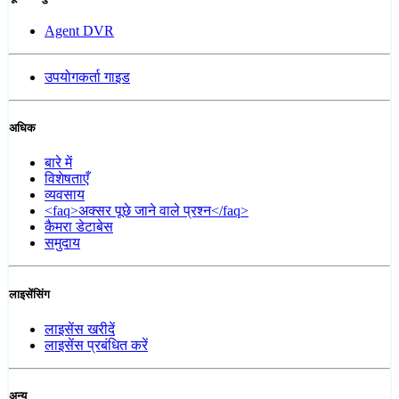
Agent DVR
उपयोगकर्ता गाइड
अधिक
बारे में
विशेषताएँ
व्यवसाय
<faq>अक्सर पूछे जाने वाले प्रश्न</faq>
कैमरा डेटाबेस
समुदाय
लाइसेंसिंग
लाइसेंस खरीदें
लाइसेंस प्रबंधित करें
अन्य