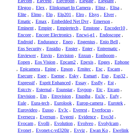
Elecom
,
Electriq
,
Electrodh
,
Elegate
,
Elegiant
,
Elegoo
,
Elex
,
Elinksmart Ip Camera
,
Elinz
,
Elisa
,
Elite
,
Elmo
,
Elp
,
Elp201
,
Elro
,
Elsys
,
Elver
,
Ematic
,
Emax
,
Embedded Net Dvr
,
Emerson
,
Eminent
,
Empire
,
Empiretech
,
Emstone
,
Encoder10
,
Encore
,
Encore Electronics
,
Encwi-g1
,
Endoscope
,
Endroid
,
Endurance
,
Eneo
,
Engenius
,
Enio Bell
,
Ens Security
,
Ensidio
,
Enster
,
Enter
,
Entrematic
,
Enviewer
,
Envio
,
Envision
,
Enxun
,
Eonboom
,
Eopen
,
Eos Vision
,
Epcam2
,
Epexis
,
Epges
,
Ephone
,
Epicamera
,
Epine
,
Epson
,
Ernitec
,
Esc
,
Escam
,
Esecure
,
Esee
,
Esense
,
Esky
,
Esmart
,
Esp
,
Esp32
,
Espressif
,
Esprit Enhanced
,
Essay
,
Essfly
,
Est
,
Estcctv
,
Esternal
,
Esunstar
,
Esypop
,
Etc
,
Etcam
,
Etevision
,
Etn
,
Etrovision
,
Etupiha
,
Eu3c
,
Eufy
,
Eule
,
Eura-tech
,
Eurolook
,
Europ-camera
,
Eurotek
,
Eurovideo
,
Eusso
,
Ev3c
,
Everest
,
Everfocus
,
Eversecu
,
Eversun
,
Evgeni
,
Evidence
,
Evo3d
,
Evocam
,
Evolli
,
Evolution
,
Evolveo
,
Evolylcam
,
Evonet
,
Evonet-c-vd320ir
,
Evviz
,
Ewan Ko
,
Ewelink