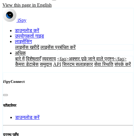
View this page in English
iSpy
डाउनलोड करें
उपयोगकर्ता गाइड
लाइसेंसिंग
लाइसेंस खरीदें
लाइसेंस प्रबंधित करें
अधिक
बारे में
विशेषताएँ
व्यवसाय
<faq>अक्सर पूछे जाने वाले प्रश्न</faq>
कैमरा डेटाबेस
समुदाय
API
सिस्टम सलाहकार
सेवा स्थिति
संपर्क करें
iSpyConnect
सॉफ़्टवेयर
डाउनलोड करें
दूरस्थ पहुँच