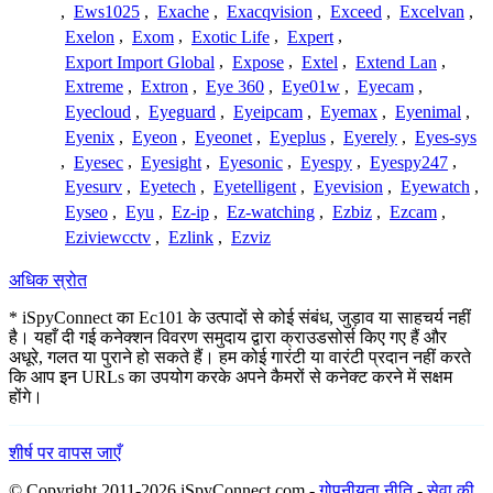
,
Ews1025
,
Exache
,
Exacqvision
,
Exceed
,
Excelvan
,
Exelon
,
Exom
,
Exotic Life
,
Expert
,
Export Import Global
,
Expose
,
Extel
,
Extend Lan
,
Extreme
,
Extron
,
Eye 360
,
Eye01w
,
Eyecam
,
Eyecloud
,
Eyeguard
,
Eyeipcam
,
Eyemax
,
Eyenimal
,
Eyenix
,
Eyeon
,
Eyeonet
,
Eyeplus
,
Eyerely
,
Eyes-sys
,
Eyesec
,
Eyesight
,
Eyesonic
,
Eyespy
,
Eyespy247
,
Eyesurv
,
Eyetech
,
Eyetelligent
,
Eyevision
,
Eyewatch
,
Eyseo
,
Eyu
,
Ez-ip
,
Ez-watching
,
Ezbiz
,
Ezcam
,
Eziviewcctv
,
Ezlink
,
Ezviz
अधिक स्रोत
* iSpyConnect का Ec101 के उत्पादों से कोई संबंध, जुड़ाव या साहचर्य नहीं
है। यहाँ दी गई कनेक्शन विवरण समुदाय द्वारा क्राउडसोर्स किए गए हैं और
अधूरे, गलत या पुराने हो सकते हैं। हम कोई गारंटी या वारंटी प्रदान नहीं करते
कि आप इन URLs का उपयोग करके अपने कैमरों से कनेक्ट करने में सक्षम
होंगे।
शीर्ष पर वापस जाएँ
© Copyright 2011-2026 iSpyConnect.com -
गोपनीयता नीति
-
सेवा की