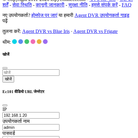
शर्तें
-
सेवा स्थिति
-
कानूनी जानकारी
-
सुरक्षा नीति
-
हमसे संपर्क करें
-
FAQ
नए उपयोगकर्ता?
होमपेज पर जाएं
या हमारी
Agent DVR उपयोगकर्ता गाइड
पढ़ें
तुलना करें:
Agent DVR vs Blue Iris
·
Agent DVR vs Frigate
थीम:
खोजें
खोजें
Ec101 वीडियो URL जेनरेटर
IP
उपयोगकर्ता नाम
पासवर्ड