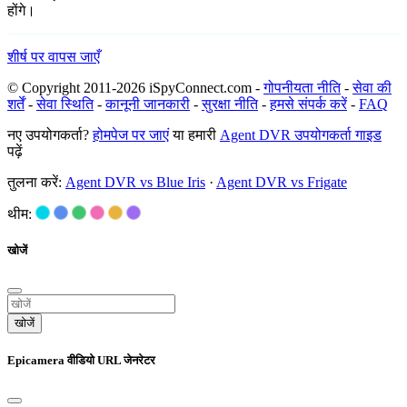
होंगे।
शीर्ष पर वापस जाएँ
© Copyright 2011-2026 iSpyConnect.com -
गोपनीयता नीति
-
सेवा की
शर्तें
-
सेवा स्थिति
-
कानूनी जानकारी
-
सुरक्षा नीति
-
हमसे संपर्क करें
-
FAQ
नए उपयोगकर्ता?
होमपेज पर जाएं
या हमारी
Agent DVR उपयोगकर्ता गाइड
पढ़ें
तुलना करें:
Agent DVR vs Blue Iris
·
Agent DVR vs Frigate
थीम:
खोजें
खोजें
Epicamera वीडियो URL जेनरेटर