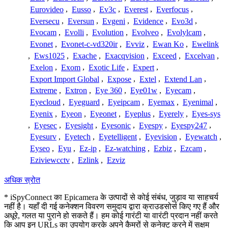
Eurovideo
,
Eusso
,
Ev3c
,
Everest
,
Everfocus
,
Eversecu
,
Eversun
,
Evgeni
,
Evidence
,
Evo3d
,
Evocam
,
Evolli
,
Evolution
,
Evolveo
,
Evolylcam
,
Evonet
,
Evonet-c-vd320ir
,
Evviz
,
Ewan Ko
,
Ewelink
,
Ews1025
,
Exache
,
Exacqvision
,
Exceed
,
Excelvan
,
Exelon
,
Exom
,
Exotic Life
,
Expert
,
Export Import Global
,
Expose
,
Extel
,
Extend Lan
,
Extreme
,
Extron
,
Eye 360
,
Eye01w
,
Eyecam
,
Eyecloud
,
Eyeguard
,
Eyeipcam
,
Eyemax
,
Eyenimal
,
Eyenix
,
Eyeon
,
Eyeonet
,
Eyeplus
,
Eyerely
,
Eyes-sys
,
Eyesec
,
Eyesight
,
Eyesonic
,
Eyespy
,
Eyespy247
,
Eyesurv
,
Eyetech
,
Eyetelligent
,
Eyevision
,
Eyewatch
,
Eyseo
,
Eyu
,
Ez-ip
,
Ez-watching
,
Ezbiz
,
Ezcam
,
Eziviewcctv
,
Ezlink
,
Ezviz
अधिक स्रोत
* iSpyConnect का Epicamera के उत्पादों से कोई संबंध, जुड़ाव या साहचर्य
नहीं है। यहाँ दी गई कनेक्शन विवरण समुदाय द्वारा क्राउडसोर्स किए गए हैं और
अधूरे, गलत या पुराने हो सकते हैं। हम कोई गारंटी या वारंटी प्रदान नहीं करते
कि आप इन URLs का उपयोग करके अपने कैमरों से कनेक्ट करने में सक्षम