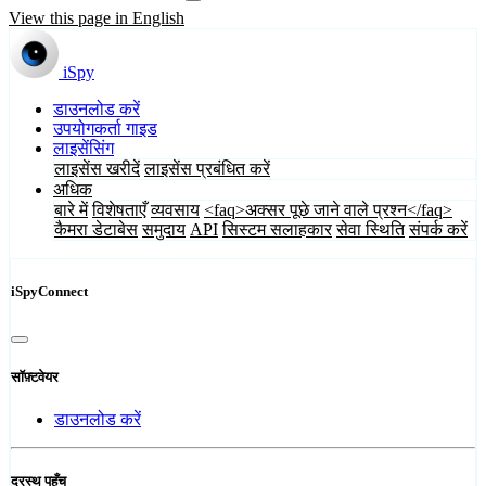
View this page in English
iSpy
डाउनलोड करें
उपयोगकर्ता गाइड
लाइसेंसिंग
लाइसेंस खरीदें
लाइसेंस प्रबंधित करें
अधिक
बारे में
विशेषताएँ
व्यवसाय
<faq>अक्सर पूछे जाने वाले प्रश्न</faq>
कैमरा डेटाबेस
समुदाय
API
सिस्टम सलाहकार
सेवा स्थिति
संपर्क करें
iSpyConnect
सॉफ़्टवेयर
डाउनलोड करें
दूरस्थ पहुँच