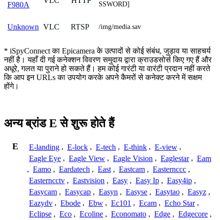
VLC
HTTP
SSWORD]
F980A
VLC
RTSP
Unknown
/img/media.sav
* iSpyConnect का Epicamera के उत्पादों से कोई संबंध, जुड़ाव या साहचर्य
नहीं है। यहाँ दी गई कनेक्शन विवरण समुदाय द्वारा क्राउडसोर्स किए गए हैं और
अधूरे, गलत या पुराने हो सकते हैं। हम कोई गारंटी या वारंटी प्रदान नहीं करते
कि आप इन URLs का उपयोग करके अपने कैमरों से कनेक्ट करने में सक्षम
होंगे।
अन्य ब्रांड E से शुरू होते हैं
E
E-landing
,
E-lock
,
E-tech
,
E-think
,
E-view
,
Eagle Eye
,
Eagle View
,
Eagle Vision
,
Eaglestar
,
Eam
,
Eamo
,
Eardatech
,
East
,
Eastcam
,
Easternccc
,
Easterncctv
,
Eastvision
,
Easy
,
Easy Ip
,
Easy4ip
,
Easycam
,
Easycap
,
Easyn
,
Easyse
,
Easytao
,
Easyz
,
Eazydv
,
Ebode
,
Ebw
,
Ec101
,
Ecam
,
Echo Star
,
Eclipse
,
Eco
,
Ecoline
,
Economato
,
Edge
,
Edgecore
,