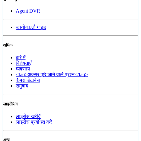
Agent DVR
उपयोगकर्ता गाइड
अधिक
बारे में
विशेषताएँ
व्यवसाय
<faq>अक्सर पूछे जाने वाले प्रश्न</faq>
कैमरा डेटाबेस
समुदाय
लाइसेंसिंग
लाइसेंस खरीदें
लाइसेंस प्रबंधित करें
अन्य