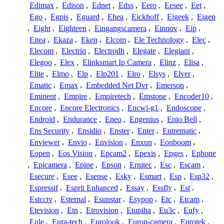
Edimax
,
Edison
,
Ednet
,
Edss
,
Eero
,
Eesee
,
Eet
,
Ego
,
Egpis
,
Eguard
,
Ehea
,
Eickhoff
,
Eigeek
,
Eigen
,
Eight
,
Eighteen
,
Eingangscamera
,
Einnov
,
Eip
,
Eitea
,
Ekaza
,
Eken
,
Elcom
,
Ele Technology
,
Elec
,
Elecom
,
Electriq
,
Electrodh
,
Elegate
,
Elegiant
,
Elegoo
,
Elex
,
Elinksmart Ip Camera
,
Elinz
,
Elisa
,
Elite
,
Elmo
,
Elp
,
Elp201
,
Elro
,
Elsys
,
Elver
,
Ematic
,
Emax
,
Embedded Net Dvr
,
Emerson
,
Eminent
,
Empire
,
Empiretech
,
Emstone
,
Encoder10
,
Encore
,
Encore Electronics
,
Encwi-g1
,
Endoscope
,
Endroid
,
Endurance
,
Eneo
,
Engenius
,
Enio Bell
,
Ens Security
,
Ensidio
,
Enster
,
Enter
,
Entrematic
,
Enviewer
,
Envio
,
Envision
,
Enxun
,
Eonboom
,
Eopen
,
Eos Vision
,
Epcam2
,
Epexis
,
Epges
,
Ephone
,
Epicamera
,
Epine
,
Epson
,
Ernitec
,
Esc
,
Escam
,
Esecure
,
Esee
,
Esense
,
Esky
,
Esmart
,
Esp
,
Esp32
,
Espressif
,
Esprit Enhanced
,
Essay
,
Essfly
,
Est
,
Estcctv
,
Esternal
,
Esunstar
,
Esypop
,
Etc
,
Etcam
,
Etevision
,
Etn
,
Etrovision
,
Etupiha
,
Eu3c
,
Eufy
,
Eule
,
Eura-tech
,
Eurolook
,
Europ-camera
,
Eurotek
,