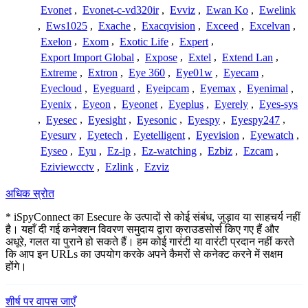
Evonet
,
Evonet-c-vd320ir
,
Evviz
,
Ewan Ko
,
Ewelink
,
Ews1025
,
Exache
,
Exacqvision
,
Exceed
,
Excelvan
,
Exelon
,
Exom
,
Exotic Life
,
Expert
,
Export Import Global
,
Expose
,
Extel
,
Extend Lan
,
Extreme
,
Extron
,
Eye 360
,
Eye01w
,
Eyecam
,
Eyecloud
,
Eyeguard
,
Eyeipcam
,
Eyemax
,
Eyenimal
,
Eyenix
,
Eyeon
,
Eyeonet
,
Eyeplus
,
Eyerely
,
Eyes-sys
,
Eyesec
,
Eyesight
,
Eyesonic
,
Eyespy
,
Eyespy247
,
Eyesurv
,
Eyetech
,
Eyetelligent
,
Eyevision
,
Eyewatch
,
Eyseo
,
Eyu
,
Ez-ip
,
Ez-watching
,
Ezbiz
,
Ezcam
,
Eziviewcctv
,
Ezlink
,
Ezviz
अधिक स्रोत
* iSpyConnect का Esecure के उत्पादों से कोई संबंध, जुड़ाव या साहचर्य नहीं
है। यहाँ दी गई कनेक्शन विवरण समुदाय द्वारा क्राउडसोर्स किए गए हैं और
अधूरे, गलत या पुराने हो सकते हैं। हम कोई गारंटी या वारंटी प्रदान नहीं करते
कि आप इन URLs का उपयोग करके अपने कैमरों से कनेक्ट करने में सक्षम
होंगे।
शीर्ष पर वापस जाएँ