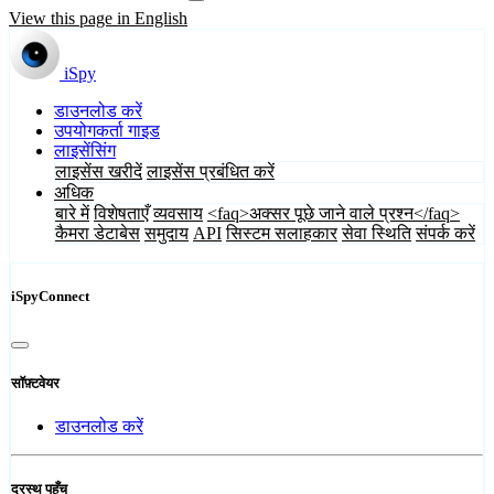
View this page in English
iSpy
डाउनलोड करें
उपयोगकर्ता गाइड
लाइसेंसिंग
लाइसेंस खरीदें
लाइसेंस प्रबंधित करें
अधिक
बारे में
विशेषताएँ
व्यवसाय
<faq>अक्सर पूछे जाने वाले प्रश्न</faq>
कैमरा डेटाबेस
समुदाय
API
सिस्टम सलाहकार
सेवा स्थिति
संपर्क करें
iSpyConnect
सॉफ़्टवेयर
डाउनलोड करें
दूरस्थ पहुँच