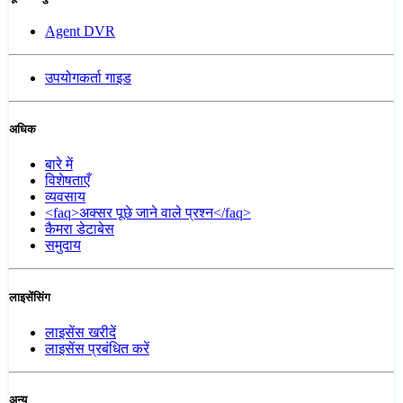
Agent DVR
उपयोगकर्ता गाइड
अधिक
बारे में
विशेषताएँ
व्यवसाय
<faq>अक्सर पूछे जाने वाले प्रश्न</faq>
कैमरा डेटाबेस
समुदाय
लाइसेंसिंग
लाइसेंस खरीदें
लाइसेंस प्रबंधित करें
अन्य