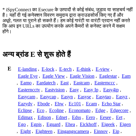
* iSpyConnect का Esecure के उत्पादों से कोई संबंध, जुड़ाव या साहचर्य नहीं
है। यहाँ दी गई कनेक्शन विवरण समुदाय द्वारा क्राउडसोर्स किए गए हैं और
अधूरे, गलत या पुराने हो सकते हैं। हम कोई गारंटी या वारंटी प्रदान नहीं करते
कि आप इन URLs का उपयोग करके अपने कैमरों से कनेक्ट करने में सक्षम
होंगे।
अन्य ब्रांड E से शुरू होते हैं
E
E-landing
,
E-lock
,
E-tech
,
E-think
,
E-view
,
Eagle Eye
,
Eagle View
,
Eagle Vision
,
Eaglestar
,
Eam
,
Eamo
,
Eardatech
,
East
,
Eastcam
,
Easternccc
,
Easterncctv
,
Eastvision
,
Easy
,
Easy Ip
,
Easy4ip
,
Easycam
,
Easycap
,
Easyn
,
Easyse
,
Easytao
,
Easyz
,
Eazydv
,
Ebode
,
Ebw
,
Ec101
,
Ecam
,
Echo Star
,
Eclipse
,
Eco
,
Ecoline
,
Economato
,
Edge
,
Edgecore
,
Edimax
,
Edison
,
Ednet
,
Edss
,
Eero
,
Eesee
,
Eet
,
Ego
,
Egpis
,
Eguard
,
Ehea
,
Eickhoff
,
Eigeek
,
Eigen
,
Eight
,
Eighteen
,
Eingangscamera
,
Einnov
,
Eip
,