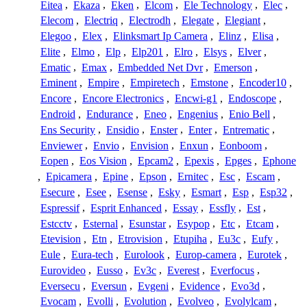
Eitea
,
Ekaza
,
Eken
,
Elcom
,
Ele Technology
,
Elec
,
Elecom
,
Electriq
,
Electrodh
,
Elegate
,
Elegiant
,
Elegoo
,
Elex
,
Elinksmart Ip Camera
,
Elinz
,
Elisa
,
Elite
,
Elmo
,
Elp
,
Elp201
,
Elro
,
Elsys
,
Elver
,
Ematic
,
Emax
,
Embedded Net Dvr
,
Emerson
,
Eminent
,
Empire
,
Empiretech
,
Emstone
,
Encoder10
,
Encore
,
Encore Electronics
,
Encwi-g1
,
Endoscope
,
Endroid
,
Endurance
,
Eneo
,
Engenius
,
Enio Bell
,
Ens Security
,
Ensidio
,
Enster
,
Enter
,
Entrematic
,
Enviewer
,
Envio
,
Envision
,
Enxun
,
Eonboom
,
Eopen
,
Eos Vision
,
Epcam2
,
Epexis
,
Epges
,
Ephone
,
Epicamera
,
Epine
,
Epson
,
Ernitec
,
Esc
,
Escam
,
Esecure
,
Esee
,
Esense
,
Esky
,
Esmart
,
Esp
,
Esp32
,
Espressif
,
Esprit Enhanced
,
Essay
,
Essfly
,
Est
,
Estcctv
,
Esternal
,
Esunstar
,
Esypop
,
Etc
,
Etcam
,
Etevision
,
Etn
,
Etrovision
,
Etupiha
,
Eu3c
,
Eufy
,
Eule
,
Eura-tech
,
Eurolook
,
Europ-camera
,
Eurotek
,
Eurovideo
,
Eusso
,
Ev3c
,
Everest
,
Everfocus
,
Eversecu
,
Eversun
,
Evgeni
,
Evidence
,
Evo3d
,
Evocam
,
Evolli
,
Evolution
,
Evolveo
,
Evolylcam
,