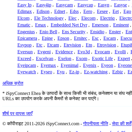
Easy Ip
,
Easy4ip
,
Easycam
,
Easycap
,
Easyn
,
Easyse
,
Edimax
,
Edison
,
Ednet
,
Edss
,
Eero
,
Eesee
,
Eet
,
Ego
Elcom
,
Ele Technology
,
Elec
,
Elecom
,
Electriq
,
Electr
Ematic
,
Emax
,
Embedded Net Dvr
,
Emerson
,
Eminent
Engenius
,
Enio Bell
,
Ens Security
,
Ensidio
,
Enster
,
Ent
Epicamera
,
Epine
,
Epson
,
Ernitec
,
Esc
,
Escam
,
Esecu
Esypop
,
Etc
,
Etcam
,
Etevision
,
Etn
,
Etrovision
,
Etupi
Eversun
,
Evgeni
,
Evidence
,
Evo3d
,
Evocam
,
Evolli
,
Exceed
,
Excelvan
,
Exelon
,
Exom
,
Exotic Life
,
Expert
Eyeipcam
,
Eyemax
,
Eyenimal
,
Eyenix
,
Eyeon
,
Eyeone
Eyewatch
,
Eyseo
,
Eyu
,
Ez-ip
,
Ez-watching
,
Ezbiz
,
E
अधिक स्रोत
* iSpyConnect Ehea के उत्पादों के साथ किसी भी संबंध, कनेक्शन या संघ नहीं है
URLs का उपयोग करके अपनी कैमरों से कनेक्ट कर पाएंगे।
शीर्ष पर वापस जाएँ
© कॉपीराइट 2011-2026 iSpyConnect.com -
गोपनीयता नीति
-
सेवा की शर्तें