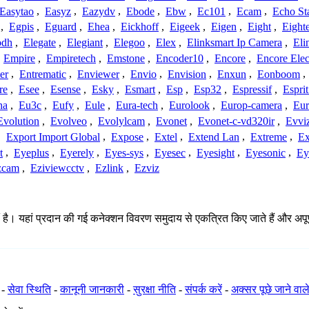
Easytao
,
Easyz
,
Eazydv
,
Ebode
,
Ebw
,
Ec101
,
Ecam
,
Echo St
,
Egpis
,
Eguard
,
Ehea
,
Eickhoff
,
Eigeek
,
Eigen
,
Eight
,
Eight
odh
,
Elegate
,
Elegiant
,
Elegoo
,
Elex
,
Elinksmart Ip Camera
,
Eli
,
Empire
,
Empiretech
,
Emstone
,
Encoder10
,
Encore
,
Encore Elec
er
,
Entrematic
,
Enviewer
,
Envio
,
Envision
,
Enxun
,
Eonboom
,
re
,
Esee
,
Esense
,
Esky
,
Esmart
,
Esp
,
Esp32
,
Espressif
,
Espri
ha
,
Eu3c
,
Eufy
,
Eule
,
Eura-tech
,
Eurolook
,
Europ-camera
,
Eur
Evolution
,
Evolveo
,
Evolylcam
,
Evonet
,
Evonet-c-vd320ir
,
Evvi
,
Export Import Global
,
Expose
,
Extel
,
Extend Lan
,
Extreme
,
Ex
t
,
Eyeplus
,
Eyerely
,
Eyes-sys
,
Eyesec
,
Eyesight
,
Eyesonic
,
Ey
zcam
,
Eziviewcctv
,
Ezlink
,
Ezviz
। यहां प्रदान की गई कनेक्शन विवरण समुदाय से एकत्रित किए जाते हैं और अपूर्ण, अ
-
सेवा स्थिति
-
कानूनी जानकारी
-
सुरक्षा नीति
-
संपर्क करें
-
अक्सर पूछे जाने वाले