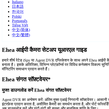
Italiano
日本語
한국어
Polski
Português
Tiếng Việt
中文(简体)
中文(繁體)
Ehea आईपी कैमरा सेटअप यूआरएल गाइड
हमारे शीर्ष रेटेड iSpy या Agent DVR एप्लिकेशन के साथ अपने Ehea आईपी कैमरो
बनाता है। इसके अतिरिक्त, विभिन्न प्लेटफ़ॉर्म्स पर विविध कनेक्शन विकल्प सु
मॉनिटरिंग समाधान प्रदान करते हैं।
Ehea संगत सॉफ़्टवेयर*
मुफ्त डाउनलोड करें Ehea संगत सॉफ़्टवेयर
Agent DVR का अन्वेषण करें: अंतिम मुफ्त एआई निगरानी सॉफ़्टवेयर। आसानी से
इंटरफ़ेस प्रदान करता है, असीमित कैमरों का समर्थन करता है, और पोर्ट फॉरवर
अब डाउनलोड करें और घंटों-घंटों की सुरक्षा और मानसिक शांति के लिए।