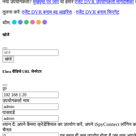
नया उपयोगकर्ता?
मुखपृष्ठ पर जाएं
या हमारे
एजेंट DVR उपयोगकर्ता मार्गदर्शिका
क
तुलना करें:
एजेंट DVR बनाम ब्लू आइरिस
·
एजेंट DVR बनाम फ्रिगेट
थीम:
खोजें
खोजें
Ehea वीडियो URL जेनरेटर
IP
उपयोगकर्ता नाम
पासवर्ड
ध्यान दें: अपने कैमरा क्रेडेंशियल का उपयोग करें, अपने iSpyConnect लॉगिन का
चैनल
यह बहुत ही कम उपयोग होता है जब तक आप