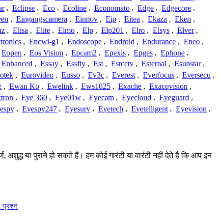
ar
,
Eclipse
,
Eco
,
Ecoline
,
Economato
,
Edge
,
Edgecore
,
een
,
Eingangscamera
,
Einnov
,
Eip
,
Eitea
,
Ekaza
,
Eken
,
nz
,
Elisa
,
Elite
,
Elmo
,
Elp
,
Elp201
,
Elro
,
Elsys
,
Elver
,
tronics
,
Encwi-g1
,
Endoscope
,
Endroid
,
Endurance
,
Eneo
,
Eopen
,
Eos Vision
,
Epcam2
,
Epexis
,
Epges
,
Ephone
,
t Enhanced
,
Essay
,
Essfly
,
Est
,
Estcctv
,
Esternal
,
Esunstar
,
otek
,
Eurovideo
,
Eusso
,
Ev3c
,
Everest
,
Everfocus
,
Eversecu
,
z
,
Ewan Ko
,
Ewelink
,
Ews1025
,
Exache
,
Exacqvision
,
tron
,
Eye 360
,
Eye01w
,
Eyecam
,
Eyecloud
,
Eyeguard
,
espy
,
Eyespy247
,
Eyesurv
,
Eyetech
,
Eyetelligent
,
Eyevision
,
शुद्ध या पुराने हो सकते हैं। हम कोई गारंटी या वारंटी नहीं देते हैं कि आप इन
 प्रश्न