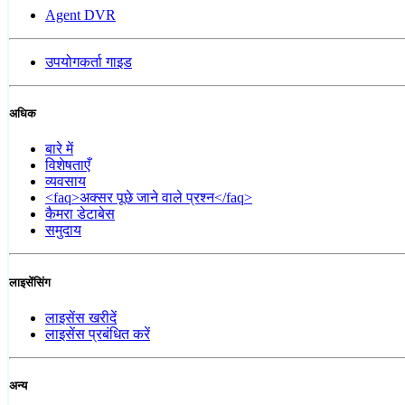
Agent DVR
उपयोगकर्ता गाइड
अधिक
बारे में
विशेषताएँ
व्यवसाय
<faq>अक्सर पूछे जाने वाले प्रश्न</faq>
कैमरा डेटाबेस
समुदाय
लाइसेंसिंग
लाइसेंस खरीदें
लाइसेंस प्रबंधित करें
अन्य