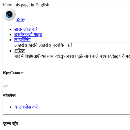
View this page in English
iSpy
डाउनलोड करें
उपयोगकर्ता गाइड
लाइसेंसिंग
लाइसेंस खरीदें
लाइसेंस प्रबंधित करें
अधिक
बारे में
विशेषताएँ
व्यवसाय
<faq>अक्सर पूछे जाने वाले प्रश्न</faq>
कैमर
iSpyConnect
सॉफ़्टवेयर
डाउनलोड करें
दूरस्थ पहुँच