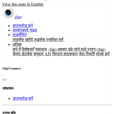
View this page in English
iSpy
डाउनलोड करें
उपयोगकर्ता गाइड
लाइसेंसिंग
लाइसेंस खरीदें
लाइसेंस प्रबंधित करें
अधिक
बारे में
विशेषताएँ
व्यवसाय
<faq>अक्सर पूछे जाने वाले प्रश्न</faq>
कैमरा डेटाबेस
समुदाय
API
सिस्टम सलाहकार
सेवा स्थिति
संपर्क करें
iSpyConnect
सॉफ़्टवेयर
डाउनलोड करें
दूरस्थ पहुँच