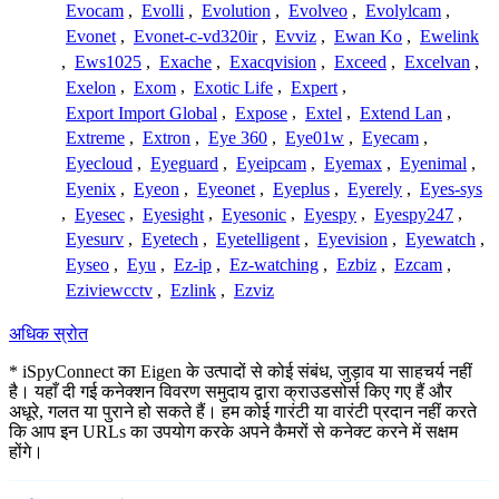
Evocam
,
Evolli
,
Evolution
,
Evolveo
,
Evolylcam
,
Evonet
,
Evonet-c-vd320ir
,
Evviz
,
Ewan Ko
,
Ewelink
,
Ews1025
,
Exache
,
Exacqvision
,
Exceed
,
Excelvan
,
Exelon
,
Exom
,
Exotic Life
,
Expert
,
Export Import Global
,
Expose
,
Extel
,
Extend Lan
,
Extreme
,
Extron
,
Eye 360
,
Eye01w
,
Eyecam
,
Eyecloud
,
Eyeguard
,
Eyeipcam
,
Eyemax
,
Eyenimal
,
Eyenix
,
Eyeon
,
Eyeonet
,
Eyeplus
,
Eyerely
,
Eyes-sys
,
Eyesec
,
Eyesight
,
Eyesonic
,
Eyespy
,
Eyespy247
,
Eyesurv
,
Eyetech
,
Eyetelligent
,
Eyevision
,
Eyewatch
,
Eyseo
,
Eyu
,
Ez-ip
,
Ez-watching
,
Ezbiz
,
Ezcam
,
Eziviewcctv
,
Ezlink
,
Ezviz
अधिक स्रोत
* iSpyConnect का Eigen के उत्पादों से कोई संबंध, जुड़ाव या साहचर्य नहीं
है। यहाँ दी गई कनेक्शन विवरण समुदाय द्वारा क्राउडसोर्स किए गए हैं और
अधूरे, गलत या पुराने हो सकते हैं। हम कोई गारंटी या वारंटी प्रदान नहीं करते
कि आप इन URLs का उपयोग करके अपने कैमरों से कनेक्ट करने में सक्षम
होंगे।