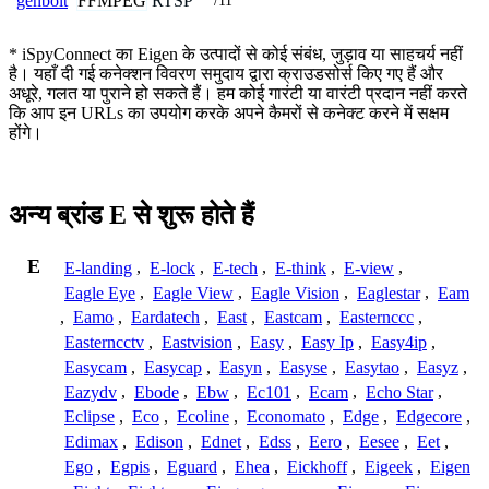
FFMPEG
RTSP
genbolt
/11
* iSpyConnect का Eigen के उत्पादों से कोई संबंध, जुड़ाव या साहचर्य नहीं
है। यहाँ दी गई कनेक्शन विवरण समुदाय द्वारा क्राउडसोर्स किए गए हैं और
अधूरे, गलत या पुराने हो सकते हैं। हम कोई गारंटी या वारंटी प्रदान नहीं करते
कि आप इन URLs का उपयोग करके अपने कैमरों से कनेक्ट करने में सक्षम
होंगे।
अन्य ब्रांड E से शुरू होते हैं
E
E-landing
,
E-lock
,
E-tech
,
E-think
,
E-view
,
Eagle Eye
,
Eagle View
,
Eagle Vision
,
Eaglestar
,
Eam
,
Eamo
,
Eardatech
,
East
,
Eastcam
,
Easternccc
,
Easterncctv
,
Eastvision
,
Easy
,
Easy Ip
,
Easy4ip
,
Easycam
,
Easycap
,
Easyn
,
Easyse
,
Easytao
,
Easyz
,
Eazydv
,
Ebode
,
Ebw
,
Ec101
,
Ecam
,
Echo Star
,
Eclipse
,
Eco
,
Ecoline
,
Economato
,
Edge
,
Edgecore
,
Edimax
,
Edison
,
Ednet
,
Edss
,
Eero
,
Eesee
,
Eet
,
Ego
,
Egpis
,
Eguard
,
Ehea
,
Eickhoff
,
Eigeek
,
Eigen