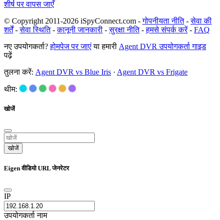
शीर्ष पर वापस जाएँ
© Copyright 2011-2026 iSpyConnect.com -
गोपनीयता नीति
-
सेवा की
शर्तें
-
सेवा स्थिति
-
कानूनी जानकारी
-
सुरक्षा नीति
-
हमसे संपर्क करें
-
FAQ
नए उपयोगकर्ता?
होमपेज पर जाएं
या हमारी
Agent DVR उपयोगकर्ता गाइड
पढ़ें
तुलना करें:
Agent DVR vs Blue Iris
·
Agent DVR vs Frigate
थीम:
खोजें
खोजें
Eigen वीडियो URL जेनरेटर
IP
उपयोगकर्ता नाम