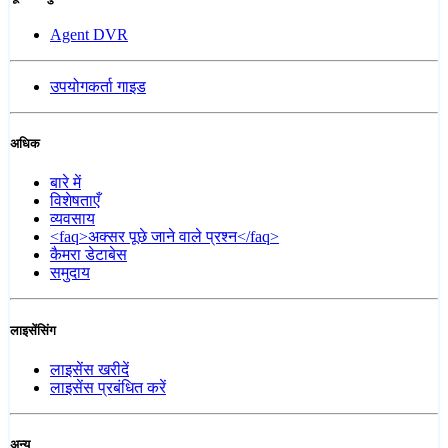
Agent DVR
उपयोगकर्ता गाइड
अधिक
बारे में
विशेषताएँ
व्यवसाय
<faq>अक्सर पूछे जाने वाले प्रश्न</faq>
कैमरा डेटाबेस
समुदाय
लाइसेंसिंग
लाइसेंस खरीदें
लाइसेंस प्रबंधित करें
अन्य