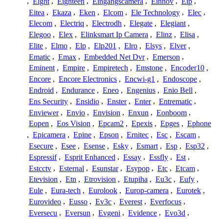
,
Eight
,
Eighteen
,
Eingangscamera
,
Einnov
,
Eip
,
Eitea
,
Ekaza
,
Eken
,
Elcom
,
Ele Technology
,
Elec
,
Elecom
,
Electriq
,
Electrodh
,
Elegate
,
Elegiant
,
Elegoo
,
Elex
,
Elinksmart Ip Camera
,
Elinz
,
Elisa
,
Elite
,
Elmo
,
Elp
,
Elp201
,
Elro
,
Elsys
,
Elver
,
Ematic
,
Emax
,
Embedded Net Dvr
,
Emerson
,
Eminent
,
Empire
,
Empiretech
,
Emstone
,
Encoder10
,
Encore
,
Encore Electronics
,
Encwi-g1
,
Endoscope
,
Endroid
,
Endurance
,
Eneo
,
Engenius
,
Enio Bell
,
Ens Security
,
Ensidio
,
Enster
,
Enter
,
Entrematic
,
Enviewer
,
Envio
,
Envision
,
Enxun
,
Eonboom
,
Eopen
,
Eos Vision
,
Epcam2
,
Epexis
,
Epges
,
Ephone
,
Epicamera
,
Epine
,
Epson
,
Ernitec
,
Esc
,
Escam
,
Esecure
,
Esee
,
Esense
,
Esky
,
Esmart
,
Esp
,
Esp32
,
Espressif
,
Esprit Enhanced
,
Essay
,
Essfly
,
Est
,
Estcctv
,
Esternal
,
Esunstar
,
Esypop
,
Etc
,
Etcam
,
Etevision
,
Etn
,
Etrovision
,
Etupiha
,
Eu3c
,
Eufy
,
Eule
,
Eura-tech
,
Eurolook
,
Europ-camera
,
Eurotek
,
Eurovideo
,
Eusso
,
Ev3c
,
Everest
,
Everfocus
,
Eversecu
,
Eversun
,
Evgeni
,
Evidence
,
Evo3d
,