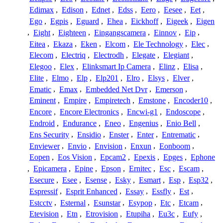
Edimax
,
Edison
,
Ednet
,
Edss
,
Eero
,
Eesee
,
Eet
,
Ego
,
Egpis
,
Eguard
,
Ehea
,
Eickhoff
,
Eigeek
,
Eigen
,
Eight
,
Eighteen
,
Eingangscamera
,
Einnov
,
Eip
,
Eitea
,
Ekaza
,
Eken
,
Elcom
,
Ele Technology
,
Elec
,
Elecom
,
Electriq
,
Electrodh
,
Elegate
,
Elegiant
,
Elegoo
,
Elex
,
Elinksmart Ip Camera
,
Elinz
,
Elisa
,
Elite
,
Elmo
,
Elp
,
Elp201
,
Elro
,
Elsys
,
Elver
,
Ematic
,
Emax
,
Embedded Net Dvr
,
Emerson
,
Eminent
,
Empire
,
Empiretech
,
Emstone
,
Encoder10
,
Encore
,
Encore Electronics
,
Encwi-g1
,
Endoscope
,
Endroid
,
Endurance
,
Eneo
,
Engenius
,
Enio Bell
,
Ens Security
,
Ensidio
,
Enster
,
Enter
,
Entrematic
,
Enviewer
,
Envio
,
Envision
,
Enxun
,
Eonboom
,
Eopen
,
Eos Vision
,
Epcam2
,
Epexis
,
Epges
,
Ephone
,
Epicamera
,
Epine
,
Epson
,
Ernitec
,
Esc
,
Escam
,
Esecure
,
Esee
,
Esense
,
Esky
,
Esmart
,
Esp
,
Esp32
,
Espressif
,
Esprit Enhanced
,
Essay
,
Essfly
,
Est
,
Estcctv
,
Esternal
,
Esunstar
,
Esypop
,
Etc
,
Etcam
,
Etevision
,
Etn
,
Etrovision
,
Etupiha
,
Eu3c
,
Eufy
,