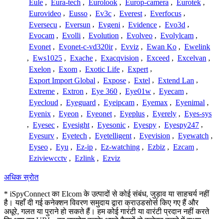
Eule
,
Eura-tech
,
Eurolook
,
Europ-camera
,
Eurotek
,
Eurovideo
,
Eusso
,
Ev3c
,
Everest
,
Everfocus
,
Eversecu
,
Eversun
,
Evgeni
,
Evidence
,
Evo3d
,
Evocam
,
Evolli
,
Evolution
,
Evolveo
,
Evolylcam
,
Evonet
,
Evonet-c-vd320ir
,
Evviz
,
Ewan Ko
,
Ewelink
,
Ews1025
,
Exache
,
Exacqvision
,
Exceed
,
Excelvan
,
Exelon
,
Exom
,
Exotic Life
,
Expert
,
Export Import Global
,
Expose
,
Extel
,
Extend Lan
,
Extreme
,
Extron
,
Eye 360
,
Eye01w
,
Eyecam
,
Eyecloud
,
Eyeguard
,
Eyeipcam
,
Eyemax
,
Eyenimal
,
Eyenix
,
Eyeon
,
Eyeonet
,
Eyeplus
,
Eyerely
,
Eyes-sys
,
Eyesec
,
Eyesight
,
Eyesonic
,
Eyespy
,
Eyespy247
,
Eyesurv
,
Eyetech
,
Eyetelligent
,
Eyevision
,
Eyewatch
,
Eyseo
,
Eyu
,
Ez-ip
,
Ez-watching
,
Ezbiz
,
Ezcam
,
Eziviewcctv
,
Ezlink
,
Ezviz
अधिक स्रोत
* iSpyConnect का Elcom के उत्पादों से कोई संबंध, जुड़ाव या साहचर्य नहीं
है। यहाँ दी गई कनेक्शन विवरण समुदाय द्वारा क्राउडसोर्स किए गए हैं और
अधूरे, गलत या पुराने हो सकते हैं। हम कोई गारंटी या वारंटी प्रदान नहीं करते