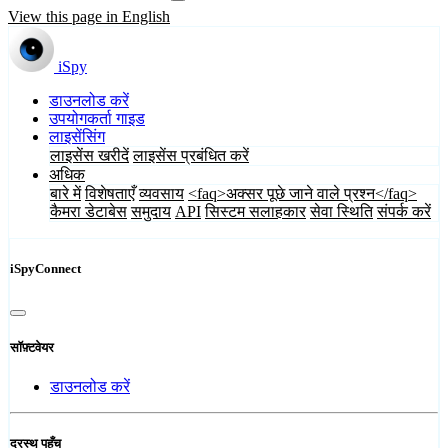
View this page in English
iSpy
डाउनलोड करें
उपयोगकर्ता गाइड
लाइसेंसिंग
लाइसेंस खरीदें
लाइसेंस प्रबंधित करें
अधिक
बारे में
विशेषताएँ
व्यवसाय
<faq>अक्सर पूछे जाने वाले प्रश्न</faq>
कैमरा डेटाबेस
समुदाय
API
सिस्टम सलाहकार
सेवा स्थिति
संपर्क करें
iSpyConnect
सॉफ़्टवेयर
डाउनलोड करें
दूरस्थ पहुँच