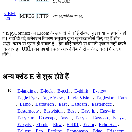
SSWORD]
CBM-
MJPEG
HTTP
/mjpg/video.mjpg
300
* iSpyConnect का Elcom के उत्पादों से कोई संबंध, जुड़ाव या साहचर्य नहीं
है। यहाँ दी गई कनेक्शन विवरण समुदाय द्वारा क्राउडसोर्स किए गए हैं और
अधूरे, गलत या पुराने हो सकते हैं। हम कोई गारंटी या वारंटी प्रदान नहीं करते
कि आप इन URLs का उपयोग करके अपने कैमरों से कनेक्ट करने में सक्षम
होंगे।
अन्य ब्रांड E से शुरू होते हैं
E
E-landing
,
E-lock
,
E-tech
,
E-think
,
E-view
,
Eagle Eye
,
Eagle View
,
Eagle Vision
,
Eaglestar
,
Eam
,
Eamo
,
Eardatech
,
East
,
Eastcam
,
Easternccc
,
Easterncctv
,
Eastvision
,
Easy
,
Easy Ip
,
Easy4ip
,
Easycam
,
Easycap
,
Easyn
,
Easyse
,
Easytao
,
Easyz
,
Eazydv
,
Ebode
,
Ebw
,
Ec101
,
Ecam
,
Echo Star
,
Eclipse
,
Eco
,
Ecoline
,
Economato
,
Edge
,
Edgecore
,