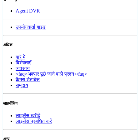
Agent DVR
उपयोगकर्ता गाइड
अधिक
बारे में
विशेषताएँ
व्यवसाय
<faq>अक्सर पूछे जाने वाले प्रश्न</faq>
कैमरा डेटाबेस
समुदाय
लाइसेंसिंग
लाइसेंस खरीदें
लाइसेंस प्रबंधित करें
अन्य