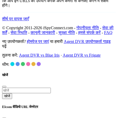
कि आप इन URLs का उपयोग करके अपने कैमरों से कनेक्ट करने में सक्षम
होंगे।
शीर्ष पर वापस जाएँ
© Copyright 2011-2026 iSpyConnect.com -
गोपनीयता नीति
-
सेवा की
शर्तें
-
सेवा स्थिति
-
कानूनी जानकारी
-
सुरक्षा नीति
-
हमसे संपर्क करें
-
FAQ
नए उपयोगकर्ता?
होमपेज पर जाएं
या हमारी
Agent DVR उपयोगकर्ता गाइड
पढ़ें
तुलना करें:
Agent DVR vs Blue Iris
·
Agent DVR vs Frigate
थीम:
खोजें
खोजें
Elcom वीडियो URL जेनरेटर