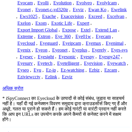
Evocam
,
Evolli
,
Evolution
,
Evolveo
,
Evolylcam
,
Evonet
,
Evonet-c-vd320ir
,
Evviz
,
Ewan Ko
,
Ewelink
,
Ews1025
,
Exache
,
Exacqvision
,
Exceed
,
Excelvan
,
Exelon
,
Exom
,
Exotic Life
,
Expert
,
Export Import Global
,
Expose
,
Extel
,
Extend Lan
,
Extreme
,
Extron
,
Eye 360
,
Eye01w
,
Eyecam
,
Eyecloud
,
Eyeguard
,
Eyeipcam
,
Eyemax
,
Eyenimal
,
Eyenix
,
Eyeon
,
Eyeonet
,
Eyeplus
,
Eyerely
,
Eyes-sys
,
Eyesec
,
Eyesight
,
Eyesonic
,
Eyespy
,
Eyespy247
,
Eyesurv
,
Eyetech
,
Eyetelligent
,
Eyevision
,
Eyewatch
,
Eyseo
,
Eyu
,
Ez-ip
,
Ez-watching
,
Ezbiz
,
Ezcam
,
Eziviewcctv
,
Ezlink
,
Ezviz
अधिक स्रोत
* iSpyConnect का Eyecloud के उत्पादों से कोई संबंध, जुड़ाव या साहचर्य
नहीं है। यहाँ दी गई कनेक्शन विवरण समुदाय द्वारा क्राउडसोर्स किए गए हैं और
अधूरे, गलत या पुराने हो सकते हैं। हम कोई गारंटी या वारंटी प्रदान नहीं करते
कि आप इन URLs का उपयोग करके अपने कैमरों से कनेक्ट करने में सक्षम
होंगे।