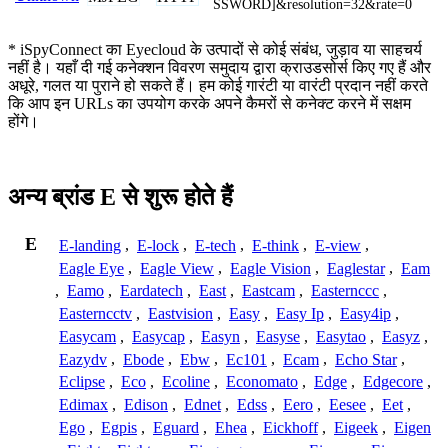
SSWORD]&resolution=32&rate=0
* iSpyConnect का Eyecloud के उत्पादों से कोई संबंध, जुड़ाव या साहचर्य
नहीं है। यहाँ दी गई कनेक्शन विवरण समुदाय द्वारा क्राउडसोर्स किए गए हैं और
अधूरे, गलत या पुराने हो सकते हैं। हम कोई गारंटी या वारंटी प्रदान नहीं करते
कि आप इन URLs का उपयोग करके अपने कैमरों से कनेक्ट करने में सक्षम
होंगे।
अन्य ब्रांड E से शुरू होते हैं
E
E-landing
,
E-lock
,
E-tech
,
E-think
,
E-view
,
Eagle Eye
,
Eagle View
,
Eagle Vision
,
Eaglestar
,
Eam
,
Eamo
,
Eardatech
,
East
,
Eastcam
,
Easternccc
,
Easterncctv
,
Eastvision
,
Easy
,
Easy Ip
,
Easy4ip
,
Easycam
,
Easycap
,
Easyn
,
Easyse
,
Easytao
,
Easyz
,
Eazydv
,
Ebode
,
Ebw
,
Ec101
,
Ecam
,
Echo Star
,
Eclipse
,
Eco
,
Ecoline
,
Economato
,
Edge
,
Edgecore
,
Edimax
,
Edison
,
Ednet
,
Edss
,
Eero
,
Eesee
,
Eet
,
Ego
,
Egpis
,
Eguard
,
Ehea
,
Eickhoff
,
Eigeek
,
Eigen