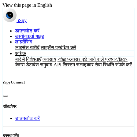
View this page in English
iSpy
डाउनलोड करें
उपयोगकर्ता गाइड
लाइसेंसिंग
लाइसेंस खरीदें
लाइसेंस प्रबंधित करें
अधिक
बारे में
विशेषताएँ
व्यवसाय
<faq>अक्सर पूछे जाने वाले प्रश्न</faq>
कैमरा डेटाबेस
समुदाय
API
सिस्टम सलाहकार
सेवा स्थिति
संपर्क करें
iSpyConnect
सॉफ़्टवेयर
डाउनलोड करें
दूरस्थ पहुँच