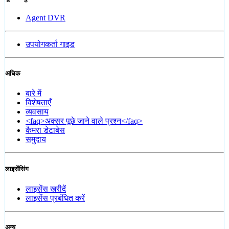
Agent DVR
उपयोगकर्ता गाइड
अधिक
बारे में
विशेषताएँ
व्यवसाय
<faq>अक्सर पूछे जाने वाले प्रश्न</faq>
कैमरा डेटाबेस
समुदाय
लाइसेंसिंग
लाइसेंस खरीदें
लाइसेंस प्रबंधित करें
अन्य