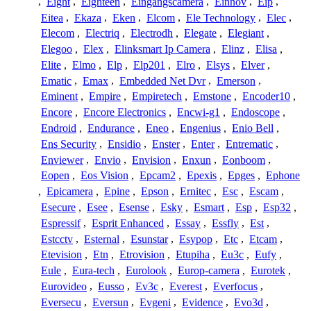
,
Eight
,
Eighteen
,
Eingangscamera
,
Einnov
,
Eip
,
Eitea
,
Ekaza
,
Eken
,
Elcom
,
Ele Technology
,
Elec
,
Elecom
,
Electriq
,
Electrodh
,
Elegate
,
Elegiant
,
Elegoo
,
Elex
,
Elinksmart Ip Camera
,
Elinz
,
Elisa
,
Elite
,
Elmo
,
Elp
,
Elp201
,
Elro
,
Elsys
,
Elver
,
Ematic
,
Emax
,
Embedded Net Dvr
,
Emerson
,
Eminent
,
Empire
,
Empiretech
,
Emstone
,
Encoder10
,
Encore
,
Encore Electronics
,
Encwi-g1
,
Endoscope
,
Endroid
,
Endurance
,
Eneo
,
Engenius
,
Enio Bell
,
Ens Security
,
Ensidio
,
Enster
,
Enter
,
Entrematic
,
Enviewer
,
Envio
,
Envision
,
Enxun
,
Eonboom
,
Eopen
,
Eos Vision
,
Epcam2
,
Epexis
,
Epges
,
Ephone
,
Epicamera
,
Epine
,
Epson
,
Ernitec
,
Esc
,
Escam
,
Esecure
,
Esee
,
Esense
,
Esky
,
Esmart
,
Esp
,
Esp32
,
Espressif
,
Esprit Enhanced
,
Essay
,
Essfly
,
Est
,
Estcctv
,
Esternal
,
Esunstar
,
Esypop
,
Etc
,
Etcam
,
Etevision
,
Etn
,
Etrovision
,
Etupiha
,
Eu3c
,
Eufy
,
Eule
,
Eura-tech
,
Eurolook
,
Europ-camera
,
Eurotek
,
Eurovideo
,
Eusso
,
Ev3c
,
Everest
,
Everfocus
,
Eversecu
,
Eversun
,
Evgeni
,
Evidence
,
Evo3d
,