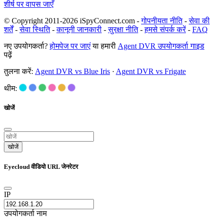
शीर्ष पर वापस जाएँ
© Copyright 2011-2026 iSpyConnect.com -
गोपनीयता नीति
-
सेवा की
शर्तें
-
सेवा स्थिति
-
कानूनी जानकारी
-
सुरक्षा नीति
-
हमसे संपर्क करें
-
FAQ
नए उपयोगकर्ता?
होमपेज पर जाएं
या हमारी
Agent DVR उपयोगकर्ता गाइड
पढ़ें
तुलना करें:
Agent DVR vs Blue Iris
·
Agent DVR vs Frigate
थीम:
खोजें
खोजें
Eyecloud वीडियो URL जेनरेटर
IP
उपयोगकर्ता नाम