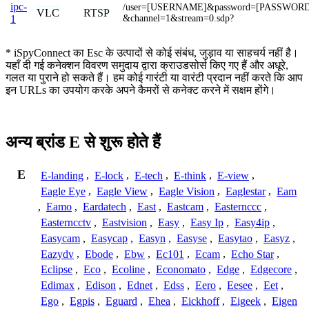
ipc-
/user=[USERNAME]&password=[PASSWOR
VLC
RTSP
&channel=1&stream=0.sdp?
1
* iSpyConnect का Esc के उत्पादों से कोई संबंध, जुड़ाव या साहचर्य नहीं है।
यहाँ दी गई कनेक्शन विवरण समुदाय द्वारा क्राउडसोर्स किए गए हैं और अधूरे,
गलत या पुराने हो सकते हैं। हम कोई गारंटी या वारंटी प्रदान नहीं करते कि आप
इन URLs का उपयोग करके अपने कैमरों से कनेक्ट करने में सक्षम होंगे।
अन्य ब्रांड E से शुरू होते हैं
E
E-landing
,
E-lock
,
E-tech
,
E-think
,
E-view
,
Eagle Eye
,
Eagle View
,
Eagle Vision
,
Eaglestar
,
Eam
,
Eamo
,
Eardatech
,
East
,
Eastcam
,
Easternccc
,
Easterncctv
,
Eastvision
,
Easy
,
Easy Ip
,
Easy4ip
,
Easycam
,
Easycap
,
Easyn
,
Easyse
,
Easytao
,
Easyz
,
Eazydv
,
Ebode
,
Ebw
,
Ec101
,
Ecam
,
Echo Star
,
Eclipse
,
Eco
,
Ecoline
,
Economato
,
Edge
,
Edgecore
,
Edimax
,
Edison
,
Ednet
,
Edss
,
Eero
,
Eesee
,
Eet
,
Ego
,
Egpis
,
Eguard
,
Ehea
,
Eickhoff
,
Eigeek
,
Eigen