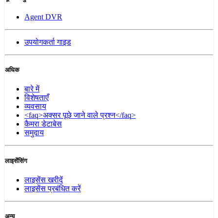
Agent DVR
उपयोगकर्ता गाइड
अधिक
बारे में
विशेषताएँ
व्यवसाय
<faq>अक्सर पूछे जाने वाले प्रश्न</faq>
कैमरा डेटाबेस
समुदाय
लाइसेंसिंग
लाइसेंस खरीदें
लाइसेंस प्रबंधित करें
अन्य