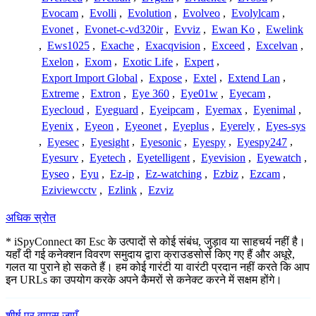
Evocam
,
Evolli
,
Evolution
,
Evolveo
,
Evolylcam
,
Evonet
,
Evonet-c-vd320ir
,
Evviz
,
Ewan Ko
,
Ewelink
,
Ews1025
,
Exache
,
Exacqvision
,
Exceed
,
Excelvan
,
Exelon
,
Exom
,
Exotic Life
,
Expert
,
Export Import Global
,
Expose
,
Extel
,
Extend Lan
,
Extreme
,
Extron
,
Eye 360
,
Eye01w
,
Eyecam
,
Eyecloud
,
Eyeguard
,
Eyeipcam
,
Eyemax
,
Eyenimal
,
Eyenix
,
Eyeon
,
Eyeonet
,
Eyeplus
,
Eyerely
,
Eyes-sys
,
Eyesec
,
Eyesight
,
Eyesonic
,
Eyespy
,
Eyespy247
,
Eyesurv
,
Eyetech
,
Eyetelligent
,
Eyevision
,
Eyewatch
,
Eyseo
,
Eyu
,
Ez-ip
,
Ez-watching
,
Ezbiz
,
Ezcam
,
Eziviewcctv
,
Ezlink
,
Ezviz
अधिक स्रोत
* iSpyConnect का Esc के उत्पादों से कोई संबंध, जुड़ाव या साहचर्य नहीं है।
यहाँ दी गई कनेक्शन विवरण समुदाय द्वारा क्राउडसोर्स किए गए हैं और अधूरे,
गलत या पुराने हो सकते हैं। हम कोई गारंटी या वारंटी प्रदान नहीं करते कि आप
इन URLs का उपयोग करके अपने कैमरों से कनेक्ट करने में सक्षम होंगे।
शीर्ष पर वापस जाएँ