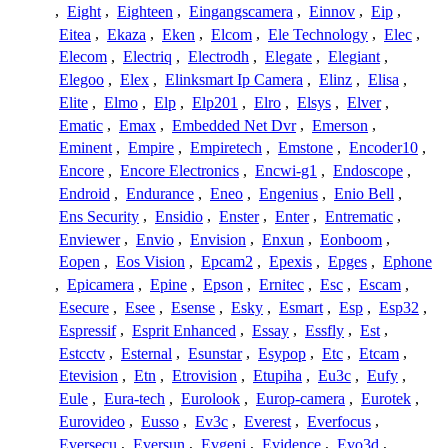
,
Eight
,
Eighteen
,
Eingangscamera
,
Einnov
,
Eip
,
Eitea
,
Ekaza
,
Eken
,
Elcom
,
Ele Technology
,
Elec
,
Elecom
,
Electriq
,
Electrodh
,
Elegate
,
Elegiant
,
Elegoo
,
Elex
,
Elinksmart Ip Camera
,
Elinz
,
Elisa
,
Elite
,
Elmo
,
Elp
,
Elp201
,
Elro
,
Elsys
,
Elver
,
Ematic
,
Emax
,
Embedded Net Dvr
,
Emerson
,
Eminent
,
Empire
,
Empiretech
,
Emstone
,
Encoder10
,
Encore
,
Encore Electronics
,
Encwi-g1
,
Endoscope
,
Endroid
,
Endurance
,
Eneo
,
Engenius
,
Enio Bell
,
Ens Security
,
Ensidio
,
Enster
,
Enter
,
Entrematic
,
Enviewer
,
Envio
,
Envision
,
Enxun
,
Eonboom
,
Eopen
,
Eos Vision
,
Epcam2
,
Epexis
,
Epges
,
Ephone
,
Epicamera
,
Epine
,
Epson
,
Ernitec
,
Esc
,
Escam
,
Esecure
,
Esee
,
Esense
,
Esky
,
Esmart
,
Esp
,
Esp32
,
Espressif
,
Esprit Enhanced
,
Essay
,
Essfly
,
Est
,
Estcctv
,
Esternal
,
Esunstar
,
Esypop
,
Etc
,
Etcam
,
Etevision
,
Etn
,
Etrovision
,
Etupiha
,
Eu3c
,
Eufy
,
Eule
,
Eura-tech
,
Eurolook
,
Europ-camera
,
Eurotek
,
Eurovideo
,
Eusso
,
Ev3c
,
Everest
,
Everfocus
,
Eversecu
,
Eversun
,
Evgeni
,
Evidence
,
Evo3d
,