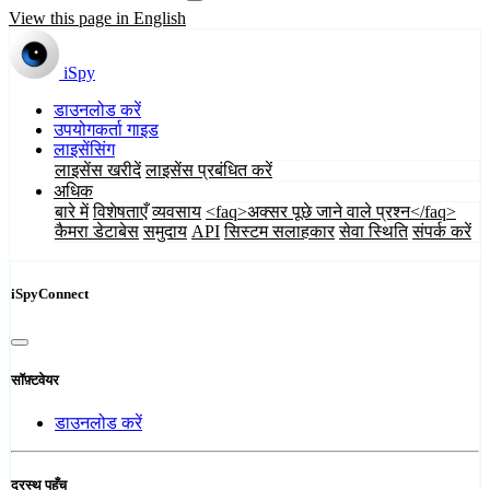
View this page in English
iSpy
डाउनलोड करें
उपयोगकर्ता गाइड
लाइसेंसिंग
लाइसेंस खरीदें
लाइसेंस प्रबंधित करें
अधिक
बारे में
विशेषताएँ
व्यवसाय
<faq>अक्सर पूछे जाने वाले प्रश्न</faq>
कैमरा डेटाबेस
समुदाय
API
सिस्टम सलाहकार
सेवा स्थिति
संपर्क करें
iSpyConnect
सॉफ़्टवेयर
डाउनलोड करें
दूरस्थ पहुँच