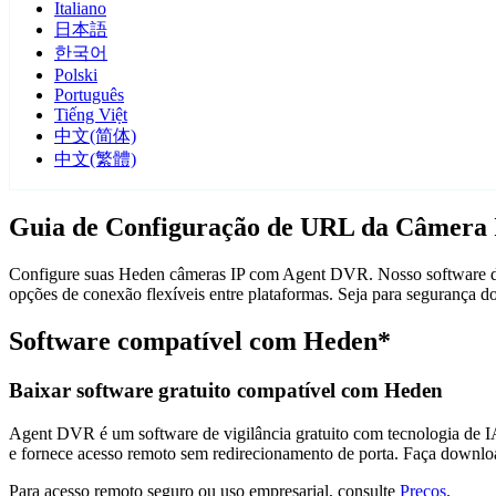
Italiano
日本語
한국어
Polski
Português
Tiếng Việt
中文(简体)
中文(繁體)
Guia de Configuração de URL da Câmera
Configure suas Heden câmeras IP com Agent DVR. Nosso software de 
opções de conexão flexíveis entre plataformas. Seja para segurança
Software compatível com Heden*
Baixar software gratuito compatível com Heden
Agent DVR é um software de vigilância gratuito com tecnologia de IA 
e fornece acesso remoto sem redirecionamento de porta. Faça downlo
Para acesso remoto seguro ou uso empresarial, consulte
Preços
.