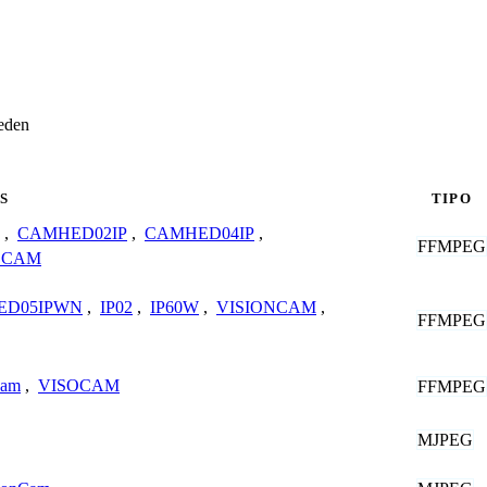
eden
S
TIPO
,
CAMHED02IP
,
CAMHED04IP
,
FFMPEG
OCAM
ED05IPWN
,
IP02
,
IP60W
,
VISIONCAM
,
FFMPEG
Cam
,
VISOCAM
FFMPEG
MJPEG