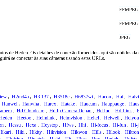
FFMPEG
FFMPEG
JPEG
utos de Heden. Os detalhes de conexão fornecidos aqui são obtidos da 
uirá se conectar às suas câmeras usando estas URLs.
iew
,
H2md4a
,
H3 137
,
H3518e
,
H6837wi
,
Hacon
,
Hai
,
Haiv
,
Hanwei
,
Hanwha
,
Harex
,
Hatake
,
Haucam
,
Hauppauge
,
Haus
amera
,
Hd Cloudcam
,
Hd Ip Camera Depan
,
Hd Ipc
,
Hd Link
,
Heden
,
Heetoo
,
Heimlink
,
Heimvision
,
Heitel
,
Heiwell
,
Heiyo
on
,
Hessu
,
Hexa
,
Heystop
,
Hfws
,
Hhi
,
Hi-focus
,
Hi-fun
,
Hi-j
Hikari
,
Hiki
,
Hikity
,
Hikvision
,
Hikwon
,
Hills
,
Hilook
,
Hiltron
v
,
Hivision
,
Hiwatch
,
Hjshi
,
Hjt
,
Hkes
,
Hnc
,
Hodely
,
Hofsta