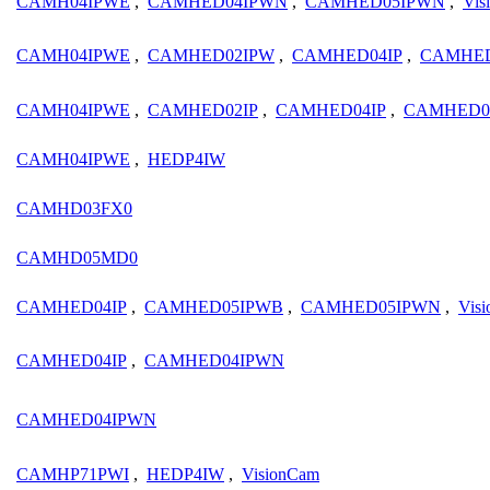
CAMH04IPWE
,
CAMHED04IPWN
,
CAMHED05IPWN
,
Vis
CAMH04IPWE
,
CAMHED02IPW
,
CAMHED04IP
,
CAMHED
CAMH04IPWE
,
CAMHED02IP
,
CAMHED04IP
,
CAMHED0
CAMH04IPWE
,
HEDP4IW
CAMHD03FX0
CAMHD05MD0
CAMHED04IP
,
CAMHED05IPWB
,
CAMHED05IPWN
,
Vis
CAMHED04IP
,
CAMHED04IPWN
CAMHED04IPWN
CAMHP71PWI
,
HEDP4IW
,
VisionCam