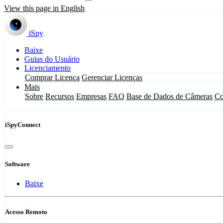
View this page in English
iSpy
Baixe
Guias do Usuário
Licenciamento
Comprar Licença
Gerenciar Licenças
Mais
Sobre
Recursos
Empresas
FAQ
Base de Dados de Câmeras
Co
iSpyConnect
Software
Baixe
Acesso Remoto