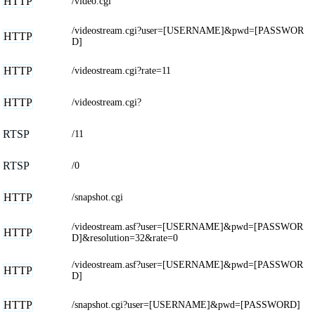
HTTP
/video.cgi
/videostream.cgi?user=[USERNAME]&pwd=[PASSWOR
HTTP
D]
HTTP
/videostream.cgi?rate=11
HTTP
/videostream.cgi?
RTSP
/11
RTSP
/0
HTTP
/snapshot.cgi
/videostream.asf?user=[USERNAME]&pwd=[PASSWOR
HTTP
D]&resolution=32&rate=0
/videostream.asf?user=[USERNAME]&pwd=[PASSWOR
HTTP
D]
HTTP
/snapshot.cgi?user=[USERNAME]&pwd=[PASSWORD]